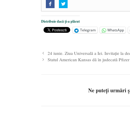
„Acum nu e momentul”
- 22 marti
O nouă autostradă distruge pădur
2025
Distribuie dacă ți-a plăcut
Alegeri controlate
- 11 martie 202
Telegram
WhatsApp
24 iunie. Ziua Universală a Iei. Invitație la 
Statul American Kansas dă în judecată Pfizer
Ne puteți urmări 