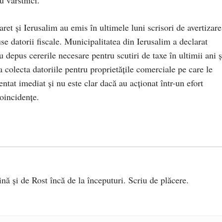
ru vârstnici.
et și Ierusalim au emis în ultimele luni scrisori de avertizare
use datorii fiscale. Municipalitatea din Ierusalim a declarat
 depus cererile necesare pentru scutiri de taxe în ultimii ani ș
a colecta datoriile pentru proprietățile comerciale pe care le
ntat imediat și nu este clar dacă au acționat într-un efort
coincidențe.
ină și de Rost încă de la începuturi. Scriu de plăcere.