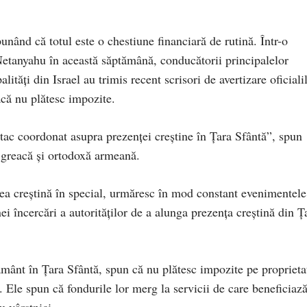
spunând că totul este o chestiune financiară de rutină. Într-o
etanyahu în această săptămână, conducătorii principalelor
lități din Israel au trimis recent scrisori de avertizare oficiali
dacă nu plătesc impozite.
tac coordonat asupra prezenței creștine în Țara Sfântă”, spun
ă greacă și ortodoxă armeană.
mea creștină în special, urmăresc în mod constant evenimentele
nei încercări a autorităților de a alunga prezența creștină din Ț
pământ în Țara Sfântă, spun că nu plătesc impozite pe proprieta
. Ele spun că fondurile lor merg la servicii de care beneficiaz