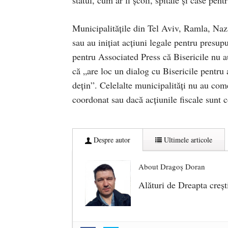
statul, cum ar fi școli, spitale și case pent
Municipalitățile din Tel Aviv, Ramla, Nazar
sau au inițiat acțiuni legale pentru presup
pentru Associated Press că Bisericile nu au
că „are loc un dialog cu Bisericile pentru 
dețin”. Celelalte municipalități nu au come
coordonat sau dacă acțiunile fiscale sunt 
Despre autor
Ultimele articole
About Dragoș Doran
Alături de Dreapta creșt