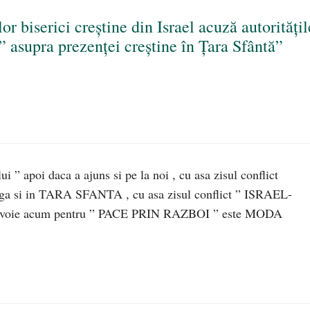
r biserici creștine din Israel acuză autoritățil
” asupra prezenței creștine în Țara Sfântă”
i ” apoi daca a ajuns si pe la noi , cu asa zisul conflict
a si in TARA SFANTA , cu asa zisul conflict ” ISRAEL-
 nevoie acum pentru ” PACE PRIN RAZBOI ” este MODA