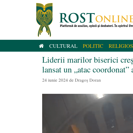
Sari
la
conținut
CULTURAL
POLITIC
RELIGIOS
Liderii marilor biserici creș
lansat un „atac coordonat” 
24 iunie 2024
de
Dragoș Doran