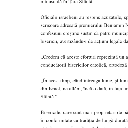
minusculă în Țara Sfântă.
Oficialii israelieni au respins acuzațiile, 
scrisoare adresată premierului Benjamin N
confesiuni creștine susțin că patru municipa
bisericii, avertizându-i de acțiuni legale 
„Credem că aceste eforturi reprezintă un a
conducătorii bisericilor catolică, ortodox
„În acest timp, când întreaga lume, și lu
din Israel, ne aflăm, încă o dată, în fața u
Sfântă.”
Bisericile, care sunt mari proprietari de 
în conformitate cu tradiția de lungă durată