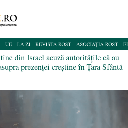
UE
LA ZI
REVISTA ROST
ASOCIAȚIA ROST
E
tine din Israel acuză autoritățile că au
asupra prezenței creștine în Țara Sfântă