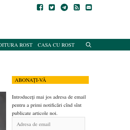
DITURA ROST
CASA CU ROST
ABONAȚI-VĂ
Introduceți mai jos adresa de email
pentru a primi notificări cînd sînt
publicate articole noi.
Adresa
de