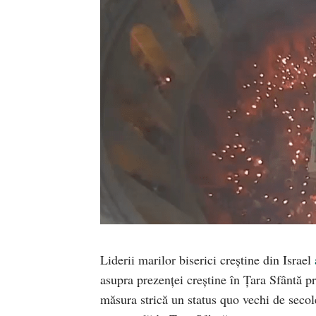
Liderii marilor biserici creștine din Israel
asupra prezenței creștine în Țara Sfântă pr
măsura strică un status quo vechi de secole