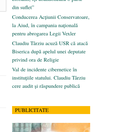
din suflet”
Conducerea Acțiunii Conservatoare,
la Aiud, în campania națională
pentru abrogarea Legii Vexler
Claudiu Târziu acuză USR că atacă
Biserica după apelul unei deputate
privind ora de Religie
Val de incidente cibernetice în
instituțiile statului. Claudiu Târziu
cere audit și răspundere publică
PUBLICITATE