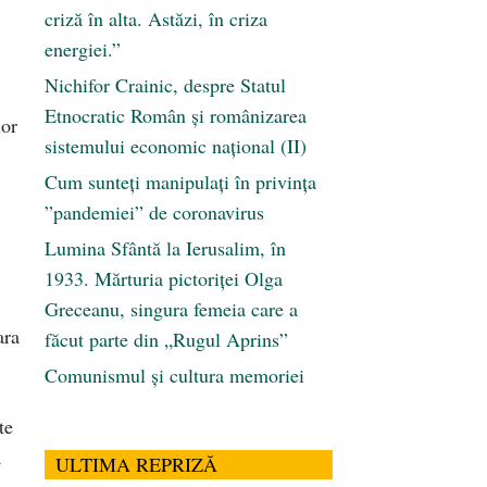
criză în alta. Astăzi, în criza
energiei.”
Nichifor Crainic, despre Statul
Etnocratic Român şi românizarea
lor
sistemului economic naţional (II)
Cum sunteți manipulați în privința
”pandemiei” de coronavirus
Lumina Sfântă la Ierusalim, în
1933. Mărturia pictoriței Olga
Greceanu, singura femeia care a
ara
făcut parte din „Rugul Aprins”
Comunismul şi cultura memoriei
te
ă
ULTIMA REPRIZĂ