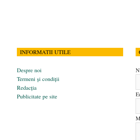
INFORMATII UTILE
Despre noi
N
Termeni și condiții
Redacția
E
Publicitate pe site
M