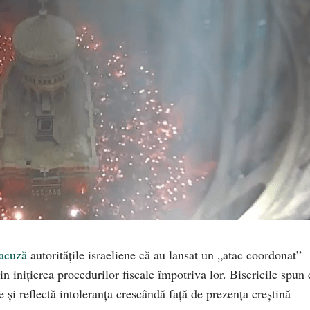
acuză
autoritățile israeliene că au lansat un „atac coordonat”
in inițierea procedurilor fiscale împotriva lor. Bisericile spun 
 și reflectă intoleranța crescândă față de prezența creștină