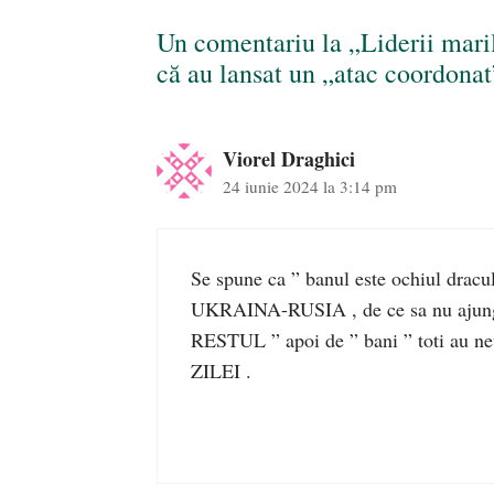
Un comentariu la „Liderii marilo
că au lansat un „atac coordonat
Viorel Draghici
24 iunie 2024 la 3:14 pm
Se spune ca ” banul este ochiul draculu
UKRAINA-RUSIA , de ce sa nu ajung
RESTUL ” apoi de ” bani ” toti au
ZILEI .