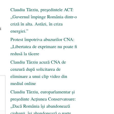
Claudiu Târziu, președintele ACT:
„Guvernul împinge România dintr-o
criză în alta. Astăzi, în criza
i
energiei.”
Protest împotriva abuzurilor CNA:
„Libertatea de exprimare nu poate fi
redusă la tăcere
Claudiu Târziu acuză CNA de
cenzură după solicitarea de
eliminare a unui clip video din
mediul online
Claudiu Târziu, europarlamentar și
președinte Acțiunea Conservatoare:
„Dacă România își abandonează
ciobanii, își abandonează o parte