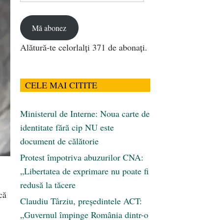
email
Mă abonez
Alătură-te celorlalți 371 de abonați.
CELE MAI CITITE
Ministerul de Interne: Noua carte de
identitate fără cip NU este
document de călătorie
Protest împotriva abuzurilor CNA:
„Libertatea de exprimare nu poate fi
redusă la tăcere
că
Claudiu Târziu, președintele ACT:
„Guvernul împinge România dintr-o