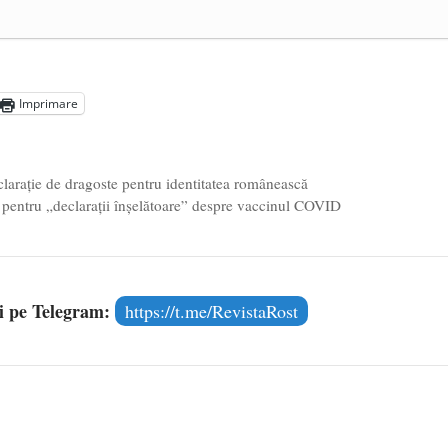
e 2025
ea amazoniană, pentru summitul climatic COP30
- 14 martie
5
Imprimare
declarație de dragoste pentru identitatea românească
 pentru „declarații înșelătoare” despre vaccinul COVID
și pe Telegram:
https://t.me/RevistaRost