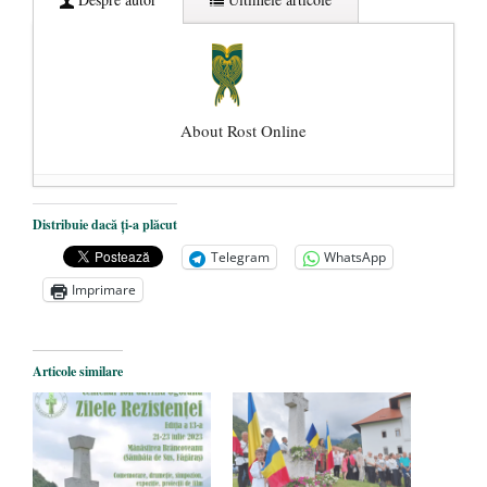
About Rost Online
Dezvăluiri cutremurătoare despre
Distribuie dacă ți-a plăcut
președintele Ucrainei, Volodymyr
Telegram
WhatsApp
Zelensky
- 13 mai 2026
Imprimare
Statul care servește Națiunea
- 21 aprilie
2026
Legea Vexler produce efecte. Bustul
Articole similare
poetului Octavian Goga, înlăturat din Iași
- 16 aprilie 2026