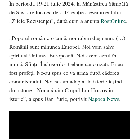
În perioada 19-21 iulie 2024, la Mănăstirea Sâmbătă
de Sus, are loc cea de-a 14 ediție a evenimentului
„Zilele Rezistenței”, după cum a anunța
RostOnline
.
„Poporul român e o taină, noi iubim dușmanii. (…)
Românii sunt minunea Europei. Noi vom salva
spiritual Uniunea Europeană. Noi avem cerul în
inimă. Sfinții Închisorilor trebuie canonizati. Ei au
fost profeți. Ne-au spus ce va urma după căderea
comunismului. Noi ne-am adaptat la istorie ieșind
din istorie. Noi apărăm Chipul Lui Hristos în
istorie”, a spus Dan Puric, potrivit
Napoca News
.