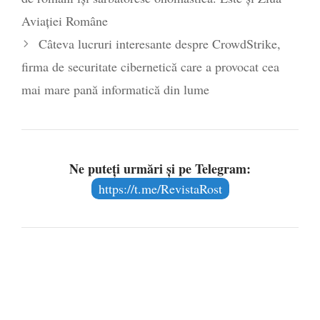
ridică omul românesc…
Aviației Române
Câteva lucruri interesante despre CrowdStrike,
firma de securitate cibernetică care a provocat cea
mai mare pană informatică din lume
Ne puteți urmări și pe Telegram:
https://t.me/RevistaRost