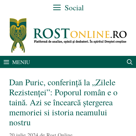
Sari
Social
la
conținut
MENIU
Dan Puric, conferință la „Zilele
Rezistenței”: Poporul român e o
taină. Azi se încearcă ștergerea
memoriei si istoria neamului
nostru
20 iulie 2024
de
Rost Online