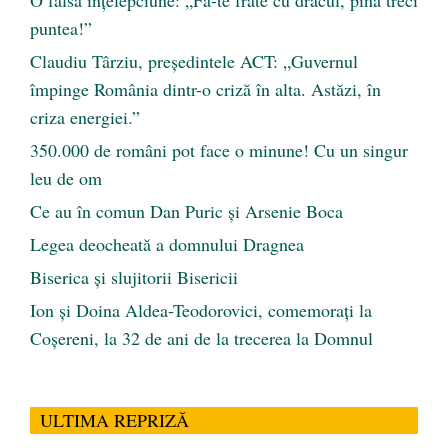
O falsă înțelepciune: „Fă-te frate cu dracul, pînă treci
puntea!”
Claudiu Târziu, președintele ACT: „Guvernul
împinge România dintr-o criză în alta. Astăzi, în
criza energiei.”
350.000 de români pot face o minune! Cu un singur
leu de om
Ce au în comun Dan Puric şi Arsenie Boca
Legea deocheată a domnului Dragnea
Biserica și slujitorii Bisericii
Ion și Doina Aldea-Teodorovici, comemorați la
Coșereni, la 32 de ani de la trecerea la Domnul
ULTIMA REPRIZĂ