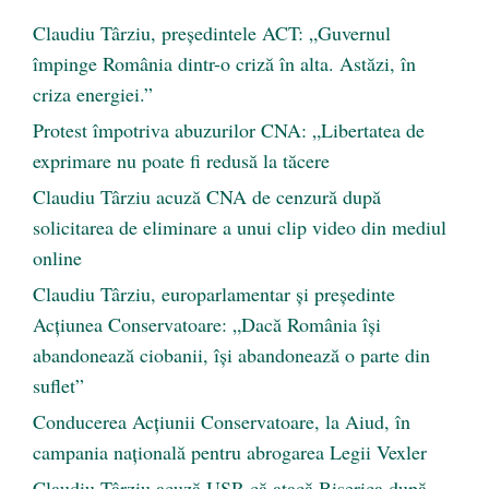
Claudiu Târziu, președintele ACT: „Guvernul
împinge România dintr-o criză în alta. Astăzi, în
criza energiei.”
Protest împotriva abuzurilor CNA: „Libertatea de
exprimare nu poate fi redusă la tăcere
Claudiu Târziu acuză CNA de cenzură după
solicitarea de eliminare a unui clip video din mediul
online
Claudiu Târziu, europarlamentar și președinte
Acțiunea Conservatoare: „Dacă România își
abandonează ciobanii, își abandonează o parte din
suflet”
Conducerea Acțiunii Conservatoare, la Aiud, în
campania națională pentru abrogarea Legii Vexler
Claudiu Târziu acuză USR că atacă Biserica după