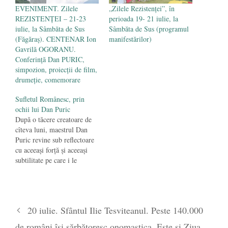
EVENIMENT. Zilele
„Zilele Rezistenței”, în
REZISTENȚEI – 21-23
perioada 19- 21 iulie, la
iulie, la Sâmbăta de Sus
Sâmbăta de Sus (programul
(Făgăraș). CENTENAR Ion
manifestărilor)
Gavrilă OGORANU.
Conferință Dan PURIC,
simpozion, proiecții de film,
drumeție, comemorare
Sufletul Românesc, prin
ochii lui Dan Puric
După o tăcere creatoare de
cîteva luni, maestrul Dan
Puric revine sub reflectoare
cu aceeaşi forţă şi aceeaşi
subtilitate pe care i le
cunoaştem. Un mesaj
exprimat în trei forme: carte,
teatru şi conferinţă, despre
Sufletul Românesc. O
20 iulie. Sfântul Ilie Tesviteanul. Peste 140.000
izbucnire de revoltă, umor şi
speranţă. O metaforă care
de români îşi sărbătoresc onomastica. Este și Ziua