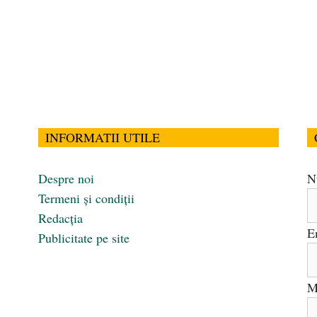
INFORMATII UTILE
Despre noi
N
Termeni și condiții
Redacția
E
Publicitate pe site
M