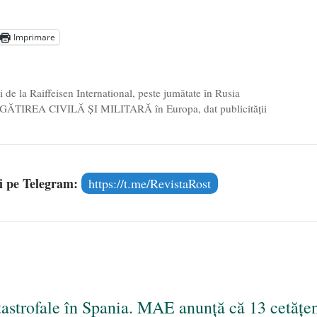
președintele Ucrainei, Volodymyr Zelensky
- 13 mai 2026
aprilie 2026
Imprimare
l poetului Octavian Goga, înlăturat din Iași
- 16 aprilie 2026
i de la Raiffeisen International, peste jumătate în Rusia
EGĂTIREA CIVILĂ ȘI MILITARĂ în Europa, dat publicității
și pe Telegram:
https://t.me/RevistaRost
tastrofale în Spania. MAE anunță că 13 cetățe