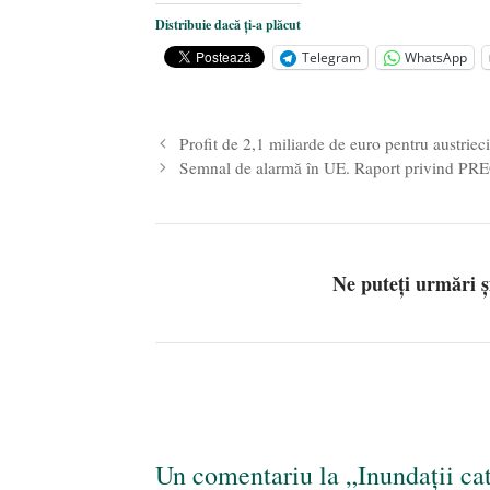
Dezvăluiri cutremurătoare despre 
Distribuie dacă ți-a plăcut
Statul care servește Națiunea
- 21 
Telegram
WhatsApp
Legea Vexler produce efecte. Bustu
Profit de 2,1 miliarde de euro pentru austrieci
Semnal de alarmă în UE. Raport privind PR
Ne puteți urmări 
Un comentariu la „Inundații ca