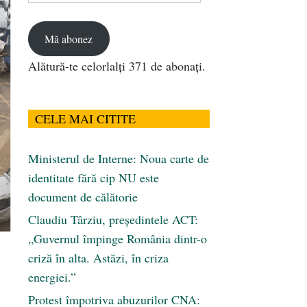
email
Mă abonez
Alătură-te celorlalți 371 de abonați.
CELE MAI CITITE
Ministerul de Interne: Noua carte de
identitate fără cip NU este
document de călătorie
Claudiu Târziu, președintele ACT:
„Guvernul împinge România dintr-o
criză în alta. Astăzi, în criza
energiei.”
Protest împotriva abuzurilor CNA: