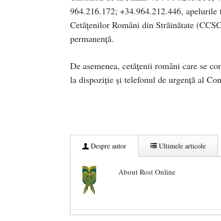
964.216.172; +34.964.212.446, apelurile fi
Cetăţenilor Români din Străinătate (CCSCR
permanență.
De asemenea, cetăţenii români care se confr
la dispoziţie şi telefonul de urgență al C
Despre autor
Ultimele articole
About Rost Online