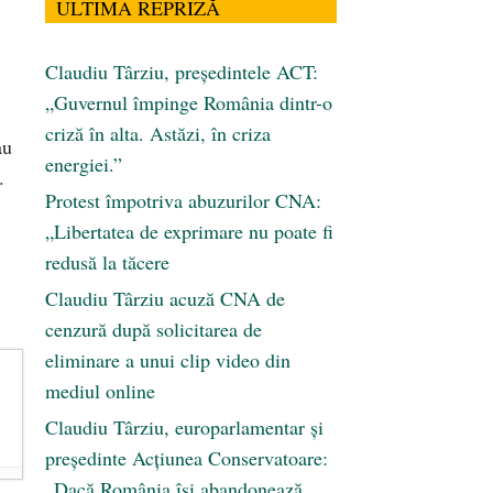
ULTIMA REPRIZĂ
Claudiu Târziu, președintele ACT:
„Guvernul împinge România dintr-o
criză în alta. Astăzi, în criza
au
energiei.”
.
Protest împotriva abuzurilor CNA:
„Libertatea de exprimare nu poate fi
redusă la tăcere
Claudiu Târziu acuză CNA de
cenzură după solicitarea de
eliminare a unui clip video din
mediul online
Claudiu Târziu, europarlamentar și
președinte Acțiunea Conservatoare:
„Dacă România își abandonează