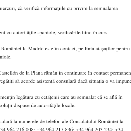
iercuri, că verifică informațiile cu privire la semnalarea
t cu autoritățile spaniole, verificările fiind în curs.
omâniei la Madrid este în contact, pe linia atașaților pentru
niole.
astellón de la Plana rămân în continuare în contact permanen
regătiți să acorde asistență consulară dacă situația o va impun
 mențin legătura cu cetățenii care au semnalat că se află în
soluții dispuse de autoritățile locale.
nsulară la numerele de telefon ale Consulatului României la
 +34 964.216.008; +34 964.217.836; +34 964.203.234; +34