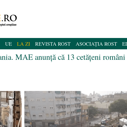
UE
LA ZI
REVISTA ROST
ASOCIAȚIA ROST
E
pania. MAE anunță că 13 cetățeni români