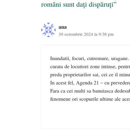
români sunt dați dispăruți”
ana
30 octombrie 2024 la 9:36 pm
Inundatii, focuri, cutremure, uragane
curata de locuitori zone intinse, pentru
preda proprietarilor sai, cei ce il min
In acest fel, Agenda 21 – cu prevederea 
Fara ca cei multi sa banuiasca dedesubt
fenomene ori scopurile ultime ale aces