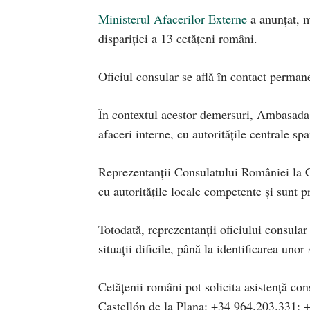
Ministerul Afacerilor Externe
a anunțat, m
dispariției a 13 cetățeni români.
Oficiul consular se află în contact permanen
În contextul acestor demersuri, Ambasada R
afaceri interne, cu autoritățile centrale spa
Reprezentanții Consulatului României la C
cu autoritățile locale competente și sunt p
Totodată, reprezentanții oficiului consular
situații dificile, până la identificarea unor 
Cetăţenii români pot solicita asistenţă co
Castellón de la Plana: +34 964.203.331;