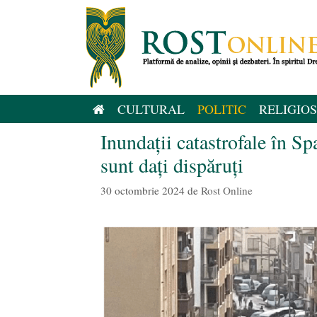
Sari
la
conținut
CULTURAL
POLITIC
RELIGIOS
Inundații catastrofale în S
sunt dați dispăruți
30 octombrie 2024
de
Rost Online