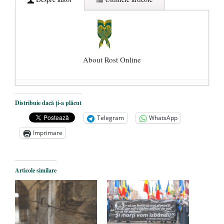
About Rost Online
Dezvăluiri cutremurătoare despre
Distribuie dacă ți-a plăcut
președintele Ucrainei, Volodymyr
Telegram
WhatsApp
Zelensky
- 13 mai 2026
Imprimare
Statul care servește Națiunea
- 21 aprilie
2026
Legea Vexler produce efecte. Bustul
Articole similare
poetului Octavian Goga, înlăturat din Iași
- 16 aprilie 2026