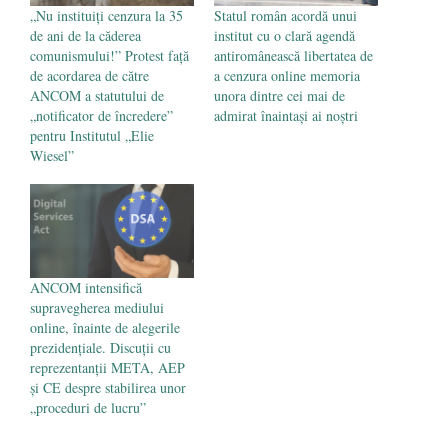
„Nu instituiți cenzura la 35
Statul român acordă unui
de ani de la căderea
institut cu o clară agendă
comunismului!” Protest față
antiromânească libertatea de
de acordarea de către
a cenzura online memoria
ANCOM a statutului de
unora dintre cei mai de
„notificator de încredere”
admirat înaintași ai noștri
pentru Institutul „Elie
Wiesel”
ANCOM intensifică
supravegherea mediului
online, înainte de alegerile
prezidențiale. Discuții cu
reprezentanții META, AEP
și CE despre stabilirea unor
„proceduri de lucru”