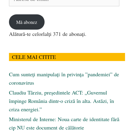
de
email
Mă abonez
Alătură-te celorlalți 371 de abonați.
CELE MAI CITITE
Cum sunteți manipulați în privința ”pandemiei” de
coronavirus
Claudiu Târziu, președintele ACT: „Guvernul
împinge România dintr-o criză în alta. Astăzi, în
criza energiei.”
Ministerul de Interne: Noua carte de identitate fără
cip NU este document de călătorie