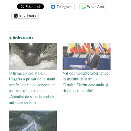
achizițiile la suprapreț
- 13 august 2025
Telegram
WhatsApp
Dragi prieteni din Constanța
- 12 august
Imprimare
2025
România nu știe să își folosească și să își
Articole similare
protejeze resursele
- 11 august 2025
O firmă controlată din
Val de incidente cibernetice
Ungaria a primit de la statul
în instituțiile statului.
român licență de concesiune
Claudiu Târziu cere audit și
pentru exploatarea unui
răspundere publică
zăcământ de sare de zeci de
milioane de tone