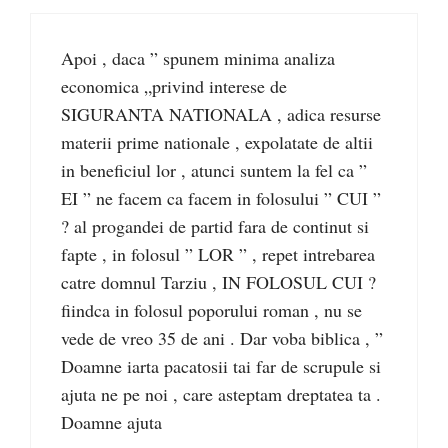
Apoi , daca ” spunem minima analiza
economica „privind interese de
SIGURANTA NATIONALA , adica resurse
materii prime nationale , expolatate de altii
in beneficiul lor , atunci suntem la fel ca ”
EI ” ne facem ca facem in folosului ” CUI ”
? al progandei de partid fara de continut si
fapte , in folosul ” LOR ” , repet intrebarea
catre domnul Tarziu , IN FOLOSUL CUI ?
fiindca in folosul poporului roman , nu se
vede de vreo 35 de ani . Dar voba biblica , ”
Doamne iarta pacatosii tai far de scrupule si
ajuta ne pe noi , care asteptam dreptatea ta .
Doamne ajuta