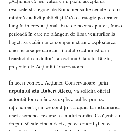
„Acțiunea Conservatoare nu poate accepta ca
resursele strategice ale României să fie cedate fără o
minimă analiză publică și fără o strategie pe termen
lung în interes național. Este de neconceput ca, într-o
perioadă în care ne plângem de lipsa veniturilor la
buget, să cedăm unei companii străine exploatarea
unei resurse pe care am fi putut-o administra în
beneficiul românilor”, a declarat Claudiu Târziu,
președintele Acțiunii Conservatoare.
prin
În acest context, Acțiunea Conservatoare,
deputatul său Robert Alecu
, va solicita oficial
autorităților române să explice public prin ce
raționament și în ce condiții s-a ajuns la înstrăinarea
unei asemenea resurse a statului român. Cetățenii au
dreptul să știe cine a decis, pe ce criterii și cu ce