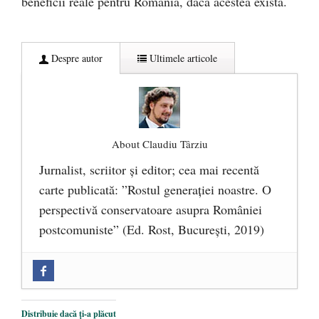
beneficii reale pentru România, dacă acestea există.
Despre autor
Ultimele articole
About Claudiu Târziu
Jurnalist, scriitor şi editor; cea mai recentă
carte publicată: ”Rostul generației noastre. O
perspectivă conservatoare asupra României
postcomuniste” (Ed. Rost, București, 2019)
„Microbuzele de aur” ale PNRR: Claudiu
Târziu cere anchetă a Parchetului
European și reforme pentru a bloca
Distribuie dacă ți-a plăcut