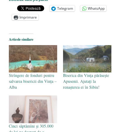
achizițiile la suprapreț
- 13 august 2025
Telegram
WhatsApp
Dragi prieteni din Constanța
- 12 august
Imprimare
2025
România nu știe să își folosească și să își
Articole similare
protejeze resursele
- 11 august 2025
Strîngere de fonduri pentru
Biserica din Vința părăsește
salvarea bisericii din Vința –
Apusenii. Ajutați la
Alba
renașterea ei în Sibiu!
Cinci săptămîni și 305.000
de lei ne despart de o