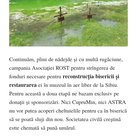
Continuăm, plini de nădejde și cu multă rugăciune,
campania Asociației ROST pentru strîngerea de
reconstrucția bisericii și
fonduri necesare pentru
restaurarea
ei în muzeul în aer liber de la Sibiu.
Pentru această a doua etapă ne bazam exclusiv pe
donații și sponsorizări. Nici CupruMin, nici ASTRA
nu vor putea acoperi cheltuielile pentru ca în biserică
să se poată sluji din nou. Societatea civilă creștină
estte chemată să pună umărul.