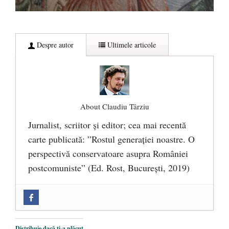
Despre autor
Ultimele articole
About Claudiu Târziu
Jurnalist, scriitor şi editor; cea mai recentă
carte publicată: ”Rostul generației noastre. O
perspectivă conservatoare asupra României
postcomuniste” (Ed. Rost, București, 2019)
„Microbuzele de aur” ale PNRR: Claudiu
Târziu cere anchetă a Parchetului
European și reforme pentru a bloca
Distribuie dacă ți-a plăcut