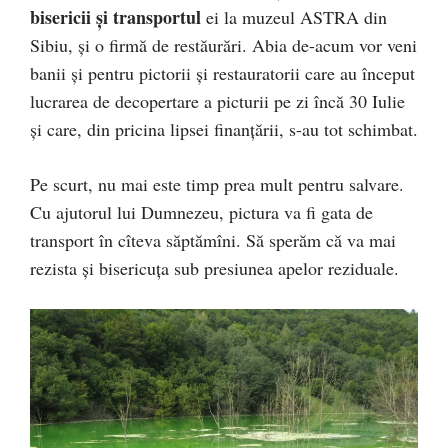
bisericii și transportul
ei la muzeul ASTRA din
Sibiu, și o firmă de restăurări. Abia de-acum vor veni
banii și pentru pictorii și restauratorii care au început
lucrarea de decopertare a picturii pe zi încă 30 Iulie
și care, din pricina lipsei finanțării, s-au tot schimbat.
Pe scurt, nu mai este timp prea mult pentru salvare.
Cu ajutorul lui Dumnezeu, pictura va fi gata de
transport în cîteva săptămîni. Să sperăm că va mai
rezista și bisericuța sub presiunea apelor reziduale.