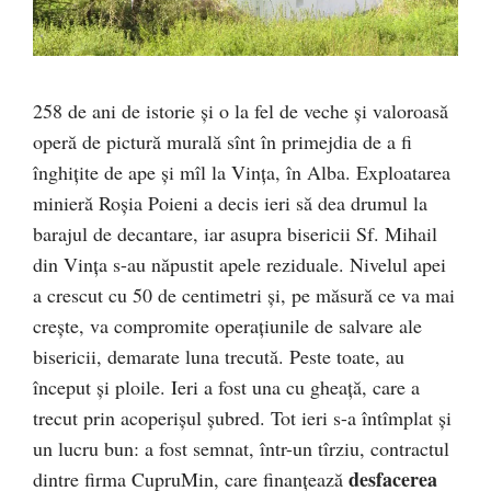
258 de ani de istorie și o la fel de veche și valoroasă
operă de pictură murală sînt în primejdia de a fi
înghițite de ape și mîl la Vința, în Alba. Exploatarea
minieră Roșia Poieni a decis ieri să dea drumul la
barajul de decantare, iar asupra bisericii Sf. Mihail
din Vința s-au năpustit apele reziduale. Nivelul apei
a crescut cu 50 de centimetri și, pe măsură ce va mai
crește, va compromite operațiunile de salvare ale
bisericii, demarate luna trecută. Peste toate, au
început și ploile. Ieri a fost una cu gheață, care a
trecut prin acoperișul șubred. Tot ieri s-a întîmplat și
un lucru bun: a fost semnat, într-un tîrziu, contractul
desfacerea
dintre firma CupruMin, care finanțează