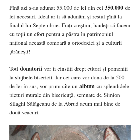
350.000
Pînă azi s-au adunat 55.000 de lei din cei
de
lei necesari. Ideal ar fi să adunăm și restul pînă la
finalul lui Septembrie. Frați creștini, haideți să facem
cu toții un efort pentru a păstra în patrimoniul
național această comoară a ortodoxiei și a culturii
țărănești!
donatorii
Toți
vor fi cinstiți drept ctitori și pomeniți
la slujbele bisericii. Iar cei care vor dona de la 500
album
de lei în sus, vor primi cîte un
cu splendidele
picturi murale din bisericuță, semnate de Simion
Silaghi Sălăgeanu de la Abrud acum mai bine de
două veacuri.