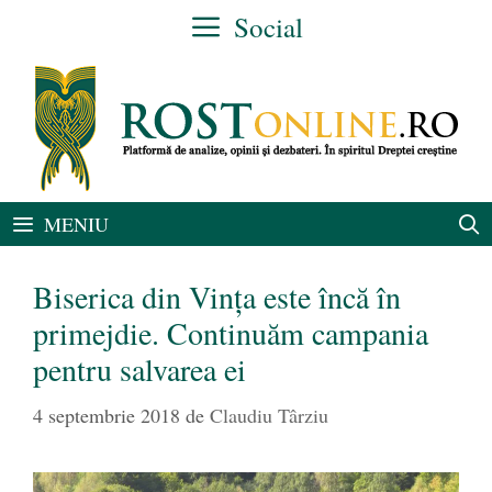
Sari
Social
la
conținut
MENIU
Biserica din Vința este încă în
primejdie. Continuăm campania
pentru salvarea ei
4 septembrie 2018
de
Claudiu Târziu