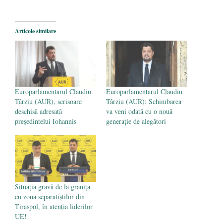
2026
Legea Vexler produce efecte. Bustul
Articole similare
poetului Octavian Goga, înlăturat din Iași
- 16 aprilie 2026
Europarlamentarul Claudiu
Europarlamentarul Claudiu
Târziu (AUR), scrisoare
Târziu (AUR): Schimbarea
deschisă adresată
va veni odată cu o nouă
președintelui Iohannis
generație de alegători
Situația gravă de la granița
cu zona separatiștilor din
Tiraspol, în atenția liderilor
UE!