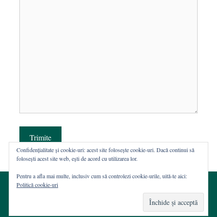
Trimite
Confidențialitate și cookie-uri: acest site folosește cookie-uri. Dacă continui să
folosești acest site web, ești de acord cu utilizarea lor.
Pentru a afla mai multe, inclusiv cum să controlezi cookie-urile, uită-te aici:
Politică cookie-uri
© 2002-2026 · Asociația ROST
Web hosting şi dezvoltare Wordpress:
Casa de WEB