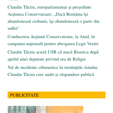
Claudiu Târziu, europarlamentar și președinte
Acțiunea Conservatoare: „Dacă România își
abandonează ciobanii, își abandonează o parte din
suflet”
Conducerea Acțiunii Conservatoare, la Aiud, în
campania națională pentru abrogarea Legii Vexler
Claudiu Târziu acuză USR că atacă Biserica după
apelul unei deputate privind ora de Religie
Val de incidente cibernetice în instituțiile statului.
Claudiu Târziu cere audit și răspundere publică
PUBLICITATE