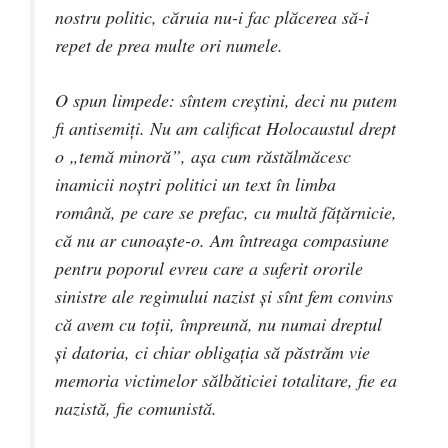
nostru politic, căruia nu-i fac plăcerea să-i
repet de prea multe ori numele.
O spun limpede: sîntem creștini, deci nu putem
fi antisemiți. Nu am calificat Holocaustul drept
o „temă minoră”, așa cum răstălmăcesc
inamicii noștri politici un text în limba
română, pe care se prefac, cu multă fățărnicie,
că nu ar cunoaște-o. Am întreaga compasiune
pentru poporul evreu care a suferit ororile
sinistre ale regimului nazist și sînt fem convins
că avem cu toții, împreună, nu numai dreptul
și datoria, ci chiar obligația să păstrăm vie
memoria victimelor sălbăticiei totalitare, fie ea
nazistă, fie comunistă.