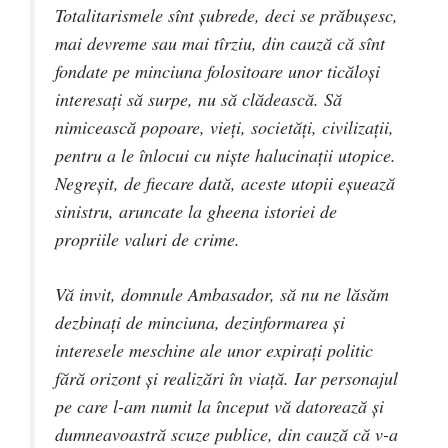
Totalitarismele sînt șubrede, deci se prăbușesc,
mai devreme sau mai tîrziu, din cauză că sînt
fondate pe minciuna folositoare unor ticăloși
interesați să surpe, nu să clădească. Să
nimicească popoare, vieți, societăți, civilizații,
pentru a le înlocui cu niște halucinații utopice.
Negreșit, de fiecare dată, aceste utopii eșuează
sinistru, aruncate la gheena istoriei de
propriile valuri de crime.
Vă invit, domnule Ambasador, să nu ne lăsăm
dezbinați de minciuna, dezinformarea și
interesele meschine ale unor expirați politic
fără orizont și realizări în viață. Iar personajul
pe care l-am numit la început vă datorează și
dumneavoastră scuze publice, din cauză că v-a