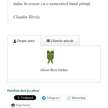
indus în eroare cu o nemernică bună știință.
Claudiu Târziu
Despre autor
Ultimele articole
About Rost Online
Dezvăluiri cutremurătoare despre
Distribuie dacă ți-a plăcut
președintele Ucrainei, Volodymyr
Telegram
WhatsApp
Zelensky
- 13 mai 2026
Imprimare
Statul care servește Națiunea
- 21 aprilie