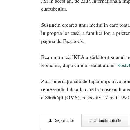
„Și în acest an, de Ziua Internațională îm
curcubeului.
Susținem crearea unui mediu în care toată 
în propria lor casă, a familiei lor, a prie
pagina de Facebook.
Reamintim că IKEA a sărbătorit și anul tre
România, după cum a relatat atunci
RostO
Ziua internaţională de luptă împotriva hom
reprezentând data la care homosexualitatea
a Sănătăţii (OMS), respectiv 17 mai 1990
Despre autor
Ultimele articole