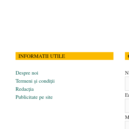
INFORMATII UTILE
Despre noi
N
Termeni și condiții
Redacția
E
Publicitate pe site
M