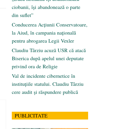
ciobanii, își abandonează o parte
din suflet”
Conducerea Acțiunii Conservatoare,
la Aiud, în campania națională
pentru abrogarea Legii Vexler
Claudiu Târziu acuză USR că atacă
Biserica după apelul unei deputate
privind ora de Religie
Val de incidente cibernetice în
instituțiile statului. Claudiu Târziu
cere audit și răspundere publică
PUBLICITATE