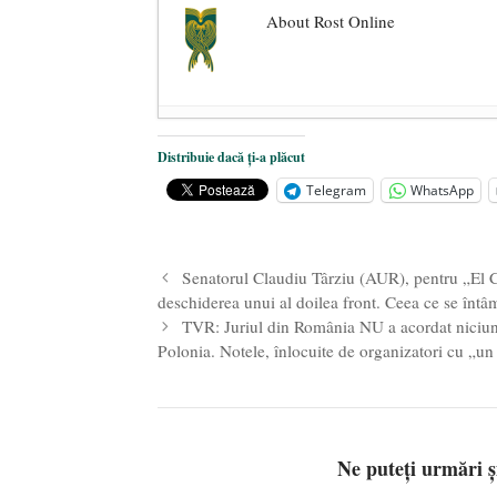
About Rost Online
Dezvăluiri cutremurătoare despre 
Distribuie dacă ți-a plăcut
Statul care servește Națiunea
- 21 
Telegram
WhatsApp
Legea Vexler produce efecte. Bustu
Senatorul Claudiu Târziu (AUR), pentru „El C
deschiderea unui al doilea front. Ceea ce se întâm
TVR: Juriul din România NU a acordat niciun 
Polonia. Notele, înlocuite de organizatori cu „un
Ne puteți urmări 