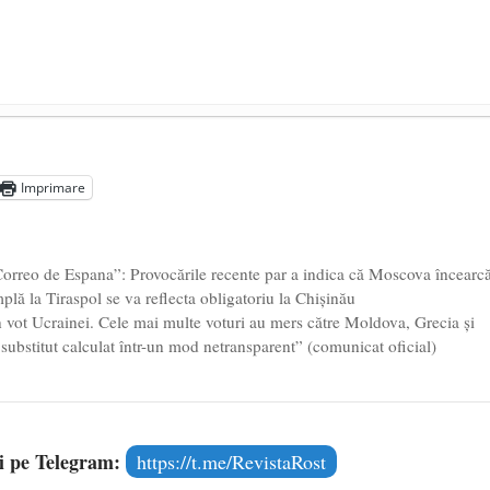
președintele Ucrainei, Volodymyr Zelensky
- 13 mai 2026
aprilie 2026
Imprimare
l poetului Octavian Goga, înlăturat din Iași
- 16 aprilie 2026
orreo de Espana”: Provocările recente par a indica că Moscova încearc
plă la Tiraspol se va reflecta obligatoriu la Chișinău
vot Ucrainei. Cele mai multe voturi au mers către Moldova, Grecia și
 substitut calculat într-un mod netransparent” (comunicat oficial)
și pe Telegram:
https://t.me/RevistaRost