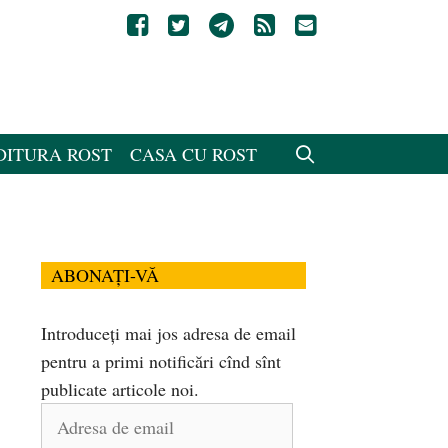
DITURA ROST
CASA CU ROST
ABONAȚI-VĂ
Introduceți mai jos adresa de email
pentru a primi notificări cînd sînt
publicate articole noi.
Adresa
de