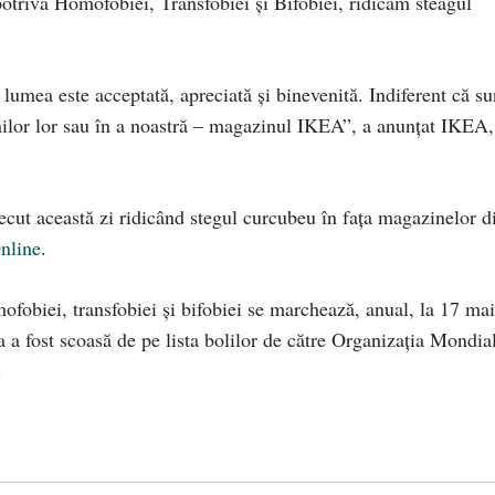
potriva Homofobiei, Transfobiei și Bifobiei, ridicăm steagul
lumea este acceptată, apreciată și binevenită. Indiferent că su
tenilor lor sau în a noastră – magazinul IKEA”, a anunțat IKEA,
cut această zi ridicând stegul curcubeu în fața magazinelor d
nline
.
ofobiei, transfobiei şi bifobiei se marchează, anual, la 17 mai
 a fost scoasă de pe lista bolilor de către Organizaţia Mondia
.