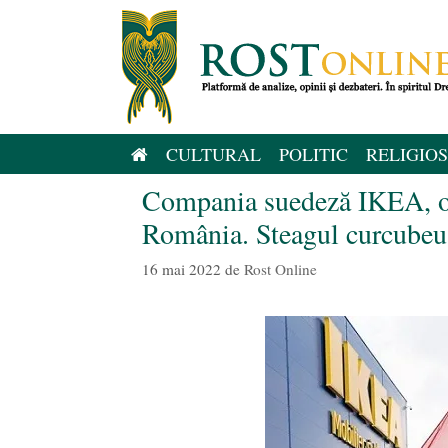
Sari
la
conținut
CULTURAL
POLITIC
RELIGIOS
Compania suedeză IKEA, o 
România. Steagul curcubeu a
16 mai 2022
de
Rost Online