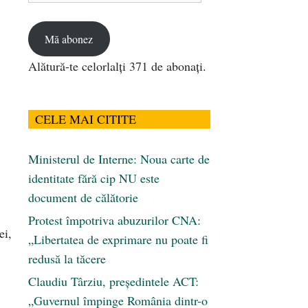
email
Mă abonez
Alătură-te celorlalți 371 de abonați.
CELE MAI CITITE
Ministerul de Interne: Noua carte de
identitate fără cip NU este
document de călătorie
Protest împotriva abuzurilor CNA:
ei,
„Libertatea de exprimare nu poate fi
redusă la tăcere
Claudiu Târziu, președintele ACT:
„Guvernul împinge România dintr-o