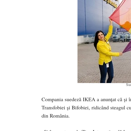
Su
Compania suedeză IKEA a anunțat că și în
Transfobiei și Bifobiei, ridicând steagul
din România.