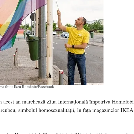
rsa foto: Ikea România/Facebook
 acest an marchează Ziua Internațională împotriva Homofobi
 curcubeu, simbolul homosexualității, în fața magazinelor IKEA