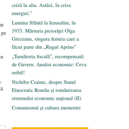
criză în alta. Astăzi, în criza
energiei.”
Lumina Sfântă la Ierusalim, în
nt
1933. Mărturia pictoriței Olga
 pe
Greceanu, singura femeia care a
făcut parte din „Rugul Aprins”
„Turnătoria fiscală”, recompensată
in
de Guvern. Analist economic: Ceva
oribil!
,
Nichifor Crainic, despre Statul
lă
Etnocratic Român şi românizarea
sistemului economic naţional (II)
Comunismul şi cultura memoriei