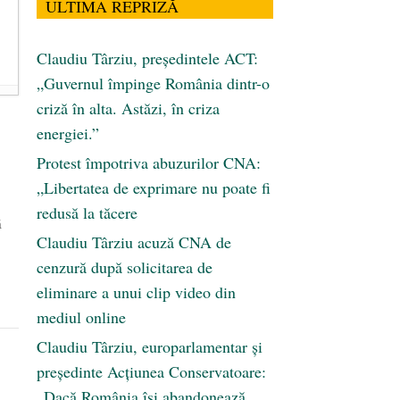
ULTIMA REPRIZĂ
Claudiu Târziu, președintele ACT:
„Guvernul împinge România dintr-o
criză în alta. Astăzi, în criza
energiei.”
Protest împotriva abuzurilor CNA:
„Libertatea de exprimare nu poate fi
redusă la tăcere
ă
Claudiu Târziu acuză CNA de
cenzură după solicitarea de
eliminare a unui clip video din
mediul online
Claudiu Târziu, europarlamentar și
președinte Acțiunea Conservatoare:
„Dacă România își abandonează