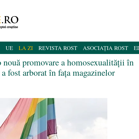
UE
LA ZI
REVISTA ROST
ASOCIAȚIA ROST
E
nouă promovare a homosexualității în
 fost arborat în fața magazinelor