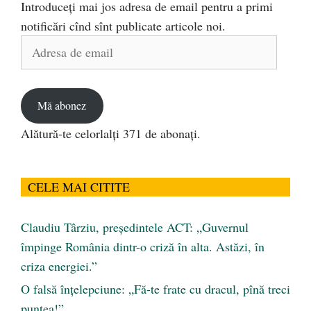
Introduceți mai jos adresa de email pentru a primi
notificări cînd sînt publicate articole noi.
Adresa
de
email
Mă abonez
Alătură-te celorlalți 371 de abonați.
CELE MAI CITITE
Claudiu Târziu, președintele ACT: „Guvernul
împinge România dintr-o criză în alta. Astăzi, în
criza energiei.”
O falsă înțelepciune: „Fă-te frate cu dracul, pînă treci
puntea!”