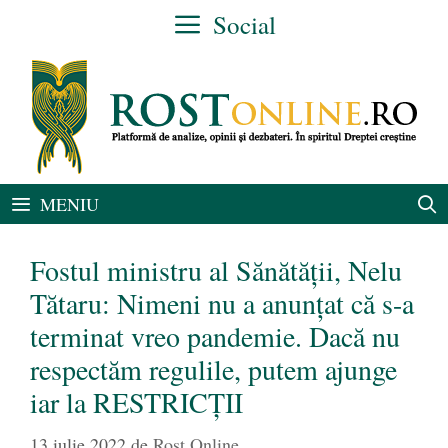
Sari
Social
la
conținut
MENIU
Fostul ministru al Sănătății, Nelu
Tătaru: Nimeni nu a anunțat că s-a
terminat vreo pandemie. Dacă nu
respectăm regulile, putem ajunge
iar la RESTRICȚII
13 iulie 2022
de
Rost Online