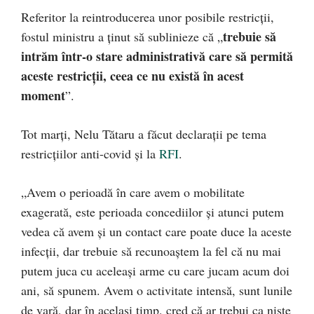
Referitor la reintroducerea unor posibile restricții,
trebuie să
fostul ministru a ținut să sublinieze că „
intrăm într-o stare administrativă care să permită
aceste restricții, ceea ce nu există în acest
moment
”.
Tot marți, Nelu Tătaru a făcut declarații pe tema
restricțiilor anti-covid și la
RFI
.
„Avem o perioadă în care avem o mobilitate
exagerată, este perioada concediilor și atunci putem
vedea că avem și un contact care poate duce la aceste
infecții, dar trebuie să recunoaștem la fel că nu mai
putem juca cu aceleași arme cu care jucam acum doi
ani, să spunem. Avem o activitate intensă, sunt lunile
de vară, dar în același timp, cred că ar trebui ca niște