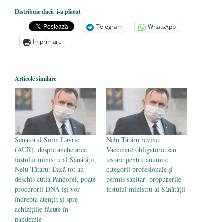
Dezvăluiri cutremurătoare despre
Distribuie dacă ți-a plăcut
președintele Ucrainei, Volodymyr
Telegram
WhatsApp
Zelensky
- 13 mai 2026
Imprimare
Statul care servește Națiunea
- 21 aprilie
2026
Legea Vexler produce efecte. Bustul
Articole similare
poetului Octavian Goga, înlăturat din Iași
- 16 aprilie 2026
Senatorul Sorin Lavric
Nelu Tătăru revine.
(AUR), despre anchetarea
Vaccinare obligatorie sau
fostului ministru al Sănătății,
testare pentru anumite
Nelu Tătaru: Dacă tot au
categorii profesionale și
deschis cutia Pandorei, poate
permis sanitar- propunerile
procurorii DNA își vor
fostului ministru al Sănătății
îndrepta atenția și spre
achizițiile făcute în
pandemie