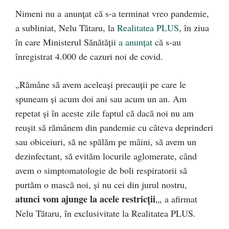
Nimeni nu a anunțat că s-a terminat vreo pandemie,
a subliniat, Nelu Tătaru, la
Realitatea PLUS
, în ziua
în care Ministerul Sănătății
a anunțat
că s-au
înregistrat 4.000 de cazuri noi de covid.
„Rămâne să avem aceleași precauții pe care le
spuneam și acum doi ani sau acum un an. Am
repetat și în aceste zile faptul că dacă noi nu am
reușit să rămânem din pandemie cu câteva deprinderi
sau obiceiuri, să ne spălăm pe mâini, să avem un
dezinfectant, să evităm locurile aglomerate, când
avem o simptomatologie de boli respiratorii să
purtăm o mască noi, și nu cei din jurul nostru,
atunci vom ajunge la acele restricții
„, a afirmat
Nelu Tătaru, în exclusivitate la Realitatea PLUS.