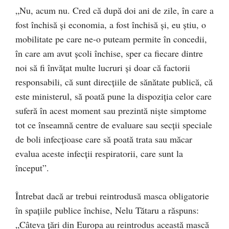
„Nu, acum nu. Cred că după doi ani de zile, în care a
fost închisă și economia, a fost închisă și, eu știu, o
mobilitate pe care ne-o puteam permite în concedii,
în care am avut școli închise, sper ca fiecare dintre
noi să fi învățat multe lucruri și doar că factorii
responsabili, că sunt direcțiile de sănătate publică, că
este ministerul, să poată pune la dispoziția celor care
suferă în acest moment sau prezintă niște simptome
tot ce înseamnă centre de evaluare sau secții speciale
de boli infecțioase care să poată trata sau măcar
evalua aceste infecții respiratorii, care sunt la
început”.
Întrebat dacă ar trebui reintrodusă masca obligatorie
în spațiile publice închise, Nelu Tătaru a răspuns:
„Câteva țări din Europa au reintrodus această mască