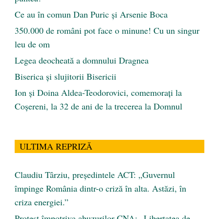
Ce au în comun Dan Puric şi Arsenie Boca
350.000 de români pot face o minune! Cu un singur
leu de om
Legea deocheată a domnului Dragnea
Biserica și slujitorii Bisericii
Ion și Doina Aldea-Teodorovici, comemorați la
Coșereni, la 32 de ani de la trecerea la Domnul
ULTIMA REPRIZĂ
Claudiu Târziu, președintele ACT: „Guvernul
împinge România dintr-o criză în alta. Astăzi, în
criza energiei.”
Protest împotriva abuzurilor CNA: „Libertatea de