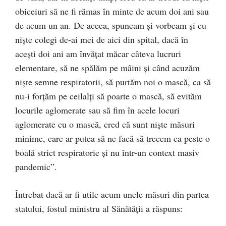
obiceiuri să ne fi rămas în minte de acum doi ani sau
de acum un an. De aceea, spuneam și vorbeam și cu
niște colegi de-ai mei de aici din spital, dacă în
acești doi ani am învățat măcar câteva lucruri
elementare, să ne spălăm pe mâini și când acuzăm
niște semne respiratorii, să purtăm noi o mască, ca să
nu-i forțăm pe ceilalți să poarte o mască, să evităm
locurile aglomerate sau să fim în acele locuri
aglomerate cu o mască, cred că sunt niște măsuri
minime, care ar putea să ne facă să trecem ca peste o
boală strict respiratorie și nu într-un context masiv
pandemic”.
Întrebat dacă ar fi utile acum unele măsuri din partea
statului, fostul ministru al Sănătății a răspuns: