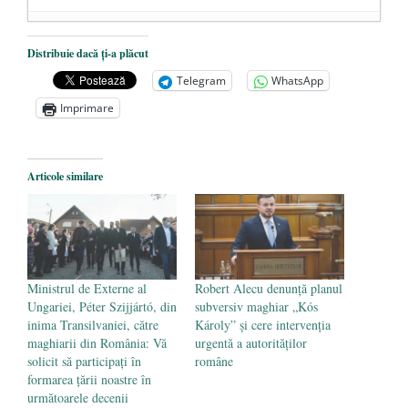
Dezvăluiri cutremurătoare despre
Distribuie dacă ți-a plăcut
președintele Ucrainei, Volodymyr
Telegram
WhatsApp
Zelensky
- 13 mai 2026
Imprimare
Statul care servește Națiunea
- 21 aprilie
2026
Legea Vexler produce efecte. Bustul
Articole similare
poetului Octavian Goga, înlăturat din Iași
- 16 aprilie 2026
Ministrul de Externe al
Robert Alecu denunță planul
Ungariei, Péter Szijjártó, din
subversiv maghiar „Kós
inima Transilvaniei, către
Károly” și cere intervenția
maghiarii din România: Vă
urgentă a autorităților
solicit să participaţi în
române
formarea ţării noastre în
următoarele decenii