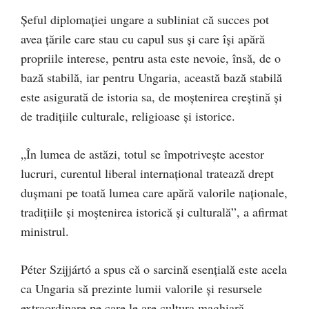
Şeful diplomaţiei ungare a subliniat că succes pot
avea ţările care stau cu capul sus şi care îşi apără
propriile interese, pentru asta este nevoie, însă, de o
bază stabilă, iar pentru Ungaria, această bază stabilă
este asigurată de istoria sa, de moştenirea creştină şi
de tradiţiile culturale, religioase şi istorice.
„În lumea de astăzi, totul se împotriveşte acestor
lucruri, curentul liberal internaţional tratează drept
duşmani pe toată lumea care apără valorile naţionale,
tradiţiile şi moştenirea istorică şi culturală”, a afirmat
ministrul.
Péter Szijjártó a spus că o sarcină esenţială este acela
ca Ungaria să prezinte lumii valorile şi resursele
extraordinare pe care le are cultura maghiară.