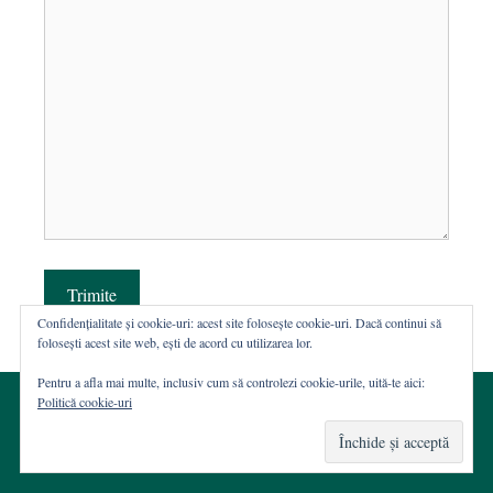
Trimite
Confidențialitate și cookie-uri: acest site folosește cookie-uri. Dacă continui să
folosești acest site web, ești de acord cu utilizarea lor.
Pentru a afla mai multe, inclusiv cum să controlezi cookie-urile, uită-te aici:
Politică cookie-uri
© 2002-2026 · Asociația ROST
Web hosting şi dezvoltare Wordpress:
Casa de WEB