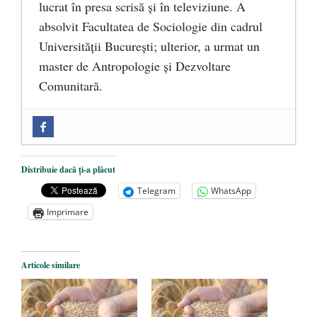
lucrat în presa scrisă și în televiziune. A
absolvit Facultatea de Sociologie din cadrul
Universității București; ulterior, a urmat un
master de Antropologie și Dezvoltare
Comunitară.
Zilele Culturii și Spiritualității la
Mănăstirea „Sfânta Ana” Rohia. Părintele
Nicolae Steinhardt, comemorat la 102 ani
Distribuie dacă ți-a plăcut
de la naștere
- 29 iulie 2024
Telegram
WhatsApp
„Carnea cultivată” în laborator, tot mai
Imprimare
aproape de autorizare pentru
comercializare în UE
- 28 iulie 2024
Articole similare
Părintele mărturisitor Constantin
Voicescu, pomenit, duminică, la
Mănăstirea Cernica
- 27 iulie 2024