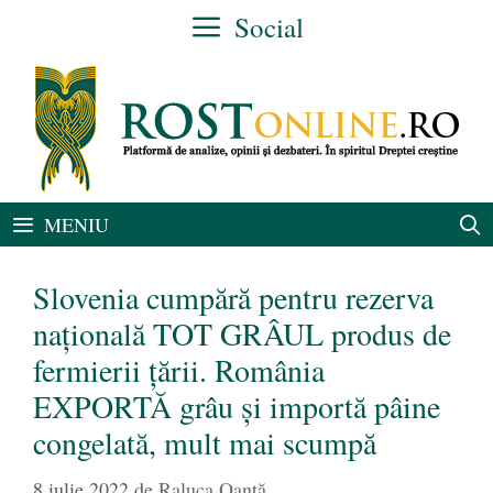
Sari
Social
la
conținut
MENIU
Slovenia cumpără pentru rezerva
națională TOT GRÂUL produs de
fermierii țării. România
EXPORTĂ grâu și importă pâine
congelată, mult mai scumpă
8 iulie 2022
de
Raluca Oanță