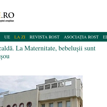
UE
LA ZI
REVISTA ROST
ASOCIAȚIA ROST
E
caldă. La Maternitate, bebelușii sunt
eșou