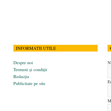
INFORMATII UTILE
Despre noi
N
Termeni și condiții
Redacția
E
Publicitate pe site
M