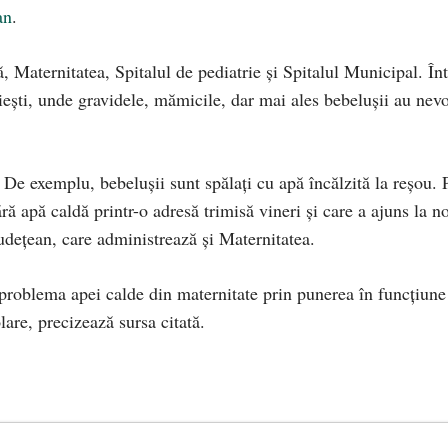
an
.
 Maternitatea, Spitalul de pediatrie și Spitalul Municipal. Înt
loiești, unde gravidele, mămicile, dar mai ales bebelușii au nev
e exemplu, bebelușii sunt spălați cu apă încălzită la reșou. 
 apă caldă printr-o adresă trimisă vineri și care a ajuns la no
județean, care administrează și Maternitatea.
problema apei calde din maternitate prin punerea în funcțiune
lare, precizează sursa citată.