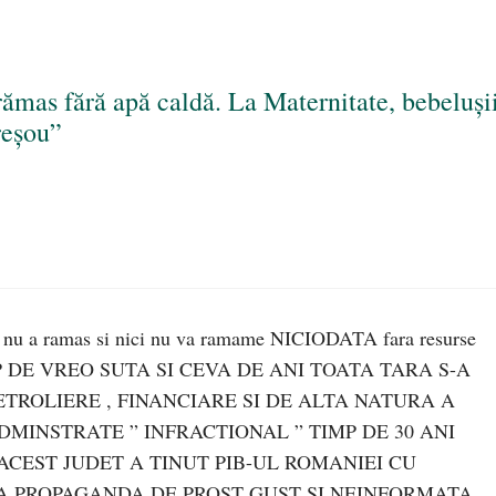
rămas fără apă caldă. La Maternitate, bebeluși
 reșou”
t , nu a ramas si nici nu va ramame NICIODATA fara resurse
TIMP DE VREO SUTA SI CEVA DE ANI TOATA TARA S-A
TROLIERE , FINANCIARE SI DE ALTA NATURA A
DMINSTRATE ” INFRACTIONAL ” TIMP DE 30 ANI
ACEST JUDET A TINUT PIB-UL ROMANIEI CU
MPLA PROPAGANDA DE PROST GUST SI NEINFORMATA