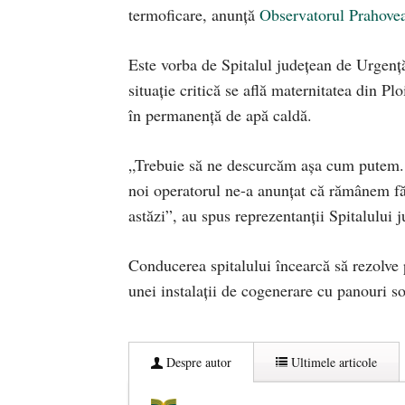
termoficare, anunță
Observatorul Prahove
Este vorba de Spitalul județean de Urgență,
situație critică se află maternitatea din P
în permanență de apă caldă.
„Trebuie să ne descurcăm așa cum putem. D
noi operatorul ne-a anunțat că rămânem fără
astăzi”, au spus reprezentanții Spitalului 
Conducerea spitalului încearcă să rezolve 
unei instalații de cogenerare cu panouri so
Despre autor
Ultimele articole