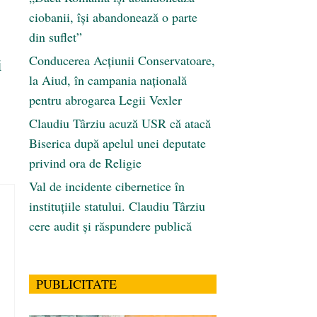
ciobanii, își abandonează o parte
din suflet”
Conducerea Acțiunii Conservatoare,
i
la Aiud, în campania națională
pentru abrogarea Legii Vexler
Claudiu Târziu acuză USR că atacă
Biserica după apelul unei deputate
privind ora de Religie
Val de incidente cibernetice în
instituțiile statului. Claudiu Târziu
cere audit și răspundere publică
PUBLICITATE