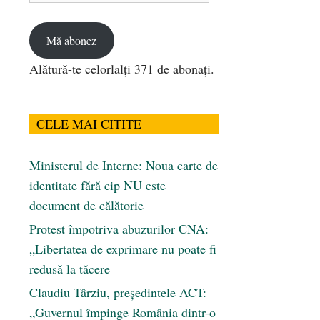
email
Mă abonez
Alătură-te celorlalți 371 de abonați.
CELE MAI CITITE
Ministerul de Interne: Noua carte de
identitate fără cip NU este
document de călătorie
Protest împotriva abuzurilor CNA:
„Libertatea de exprimare nu poate fi
redusă la tăcere
Claudiu Târziu, președintele ACT:
„Guvernul împinge România dintr-o