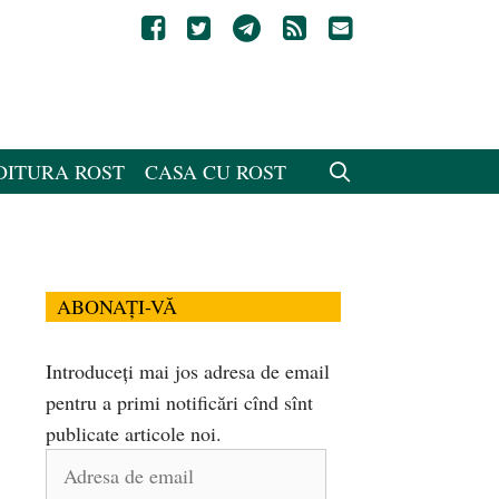
DITURA ROST
CASA CU ROST
ABONAȚI-VĂ
Introduceți mai jos adresa de email
pentru a primi notificări cînd sînt
publicate articole noi.
Adresa
de