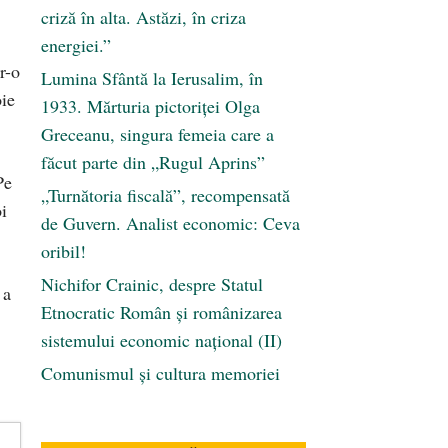
criză în alta. Astăzi, în criza
energiei.”
r-o
Lumina Sfântă la Ierusalim, în
oie
1933. Mărturia pictoriței Olga
Greceanu, singura femeia care a
făcut parte din „Rugul Aprins”
Pe
„Turnătoria fiscală”, recompensată
i
de Guvern. Analist economic: Ceva
oribil!
Nichifor Crainic, despre Statul
 a
Etnocratic Român şi românizarea
sistemului economic naţional (II)
Comunismul şi cultura memoriei