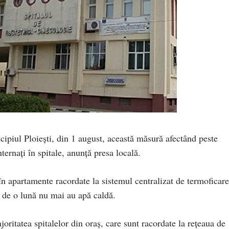
cipiul Ploiești, din 1 august, această măsură afectând peste
ternați în spitale, anunță presa locală.
în apartamente racordate la sistemul centralizat de termoficare
p de o lună nu mai au apă caldă.
joritatea spitalelor din oraș, care sunt racordate la rețeaua de