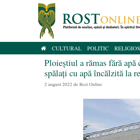
Sari
la
conținut
CULTURAL
POLITIC
RELIGIOS
Ploieștiul a rămas fără apă 
spălați cu apă încălzită la r
2 august 2022
de
Rost Online