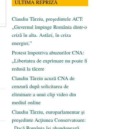
ULTIMA REPRIZĂ
Claudiu Târziu, președintele ACT:
„Guvernul împinge România dintr-o
criză în alta. Astăzi, în criza
energiei.”
Protest împotriva abuzurilor CNA:
„Libertatea de exprimare nu poate fi
redusă la tăcere
Claudiu Târziu acuză CNA de
cenzură după solicitarea de
eliminare a unui clip video din
mediul online
Claudiu Târziu, europarlamentar și
președinte Acțiunea Conservatoare:
„Dacă România își abandonează