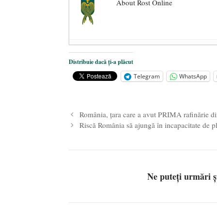
About Rost Online
Dezvăluiri cutremurătoare despre 
Distribuie dacă ți-a plăcut
Statul care servește Națiunea
- 21 
Telegram
WhatsApp
Legea Vexler produce efecte. Bustu
România, țara care a avut PRIMA rafinărie di
Riscă România să ajungă în incapacitate de p
Ne puteți urmări 