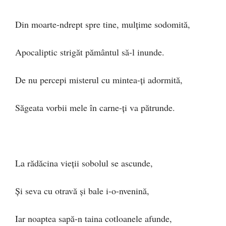
Din moarte-ndrept spre tine, mulțime sodomită,
Apocaliptic strigăt pământul să-l inunde.
De nu percepi misterul cu mintea-ți adormită,
Săgeata vorbii mele în carne-ți va pătrunde.
La rădăcina vieții sobolul se ascunde,
Și seva cu otravă și bale i-o-nvenină,
Iar noaptea sapă-n taina cotloanele afunde,