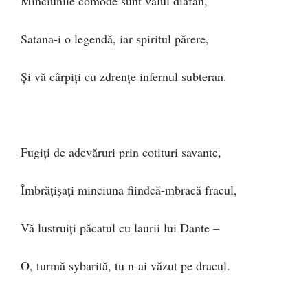
Minciunile comode sunt vălul diafan,
Satana-i o legendă, iar spiritul părere,
Și vă cârpiți cu zdrențe infernul subteran.
Fugiți de adevăruri prin cotituri savante,
Îmbrățișați minciuna fiindcă-mbracă fracul,
Vă lustruiți păcatul cu laurii lui Dante –
O, turmă sybarită, tu n-ai văzut pe dracul.