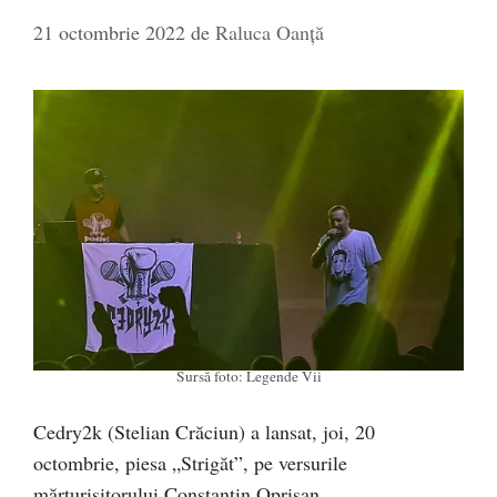
21 octombrie 2022
de
Raluca Oanță
Sursă foto: Legende Vii
Cedry2k (Stelian Crăciun) a lansat, joi, 20
octombrie, piesa „Strigăt”, pe versurile
mărturisitorului Constantin Oprișan.