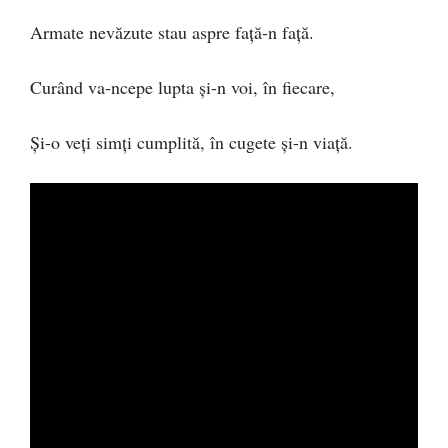
Armate nevăzute stau aspre față-n față.
Curând va-ncepe lupta și-n voi, în fiecare,
Și-o veți simți cumplită, în cugete și-n viață.