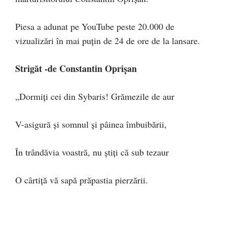
Piesa a adunat pe YouTube peste 20.000 de
vizualizări în mai puțin de 24 de ore de la lansare.
Strigăt -de Constantin Oprișan
„Dormiți cei din Sybaris! Grămezile de aur
V-asigură și somnul și pâinea îmbuibării,
În trândăvia voastră, nu știți că sub tezaur
O cârtiță vă sapă prăpastia pierzării.