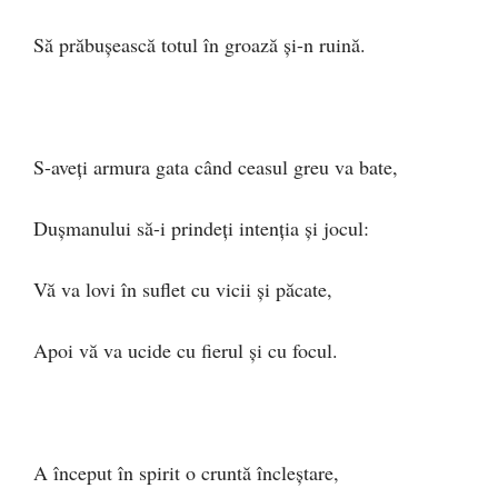
Să prăbușească totul în groază și-n ruină.
S-aveți armura gata când ceasul greu va bate,
Dușmanului să-i prindeți intenția și jocul:
Vă va lovi în suflet cu vicii și păcate,
Apoi vă va ucide cu fierul și cu focul.
A început în spirit o cruntă încleștare,