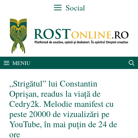
Sari
Social
la
conținut
MENIU
„Strigătul” lui Constantin
Oprișan, readus la viață de
Cedry2k. Melodie manifest cu
peste 20000 de vizualizări pe
YouTube, în mai puțin de 24 de
ore