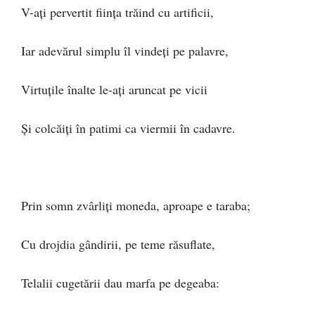
V-ați pervertit ființa trăind cu artificii,
Iar adevărul simplu îl vindeți pe palavre,
Virtuțile înalte le-ați aruncat pe vicii
Și colcăiți în patimi ca viermii în cadavre.
Prin somn zvârliți moneda, aproape e taraba;
Cu drojdia gândirii, pe teme răsuflate,
Telalii cugetării dau marfa pe degeaba: