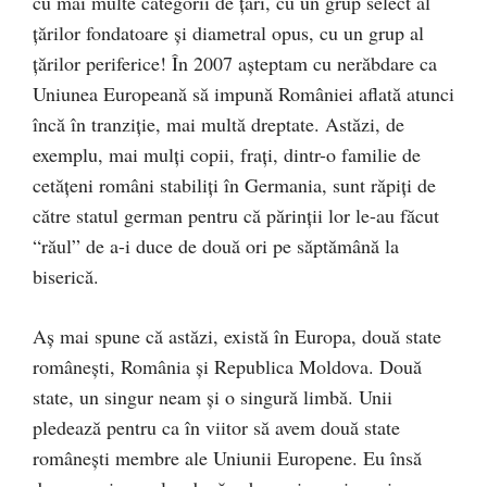
cu mai multe categorii de țări, cu un grup select al
țărilor fondatoare și diametral opus, cu un grup al
țărilor periferice! În 2007 așteptam cu nerăbdare ca
Uniunea Europeană să impună României aflată atunci
încă în tranziție, mai multă dreptate. Astăzi, de
exemplu, mai mulți copii, frați, dintr-o familie de
cetățeni români stabiliți în Germania, sunt răpiți de
către statul german pentru că părinții lor le-au făcut
“răul” de a-i duce de două ori pe săptămână la
biserică.
Aș mai spune că astăzi, există în Europa, două state
românești, România și Republica Moldova. Două
state, un singur neam și o singură limbă. Unii
pledează pentru ca în viitor să avem două state
românești membre ale Uniunii Europene. Eu însă