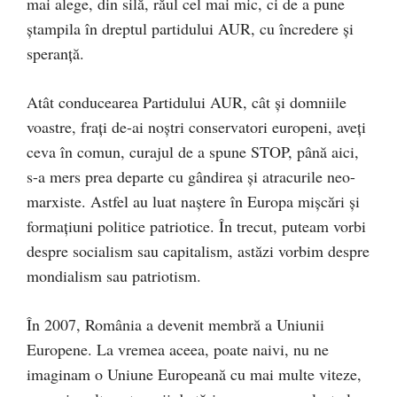
mai alege, din silă, răul cel mai mic, ci de a pune
ștampila în dreptul partidului AUR, cu încredere și
speranță.
Atât conducearea Partidului AUR, cât și domniile
voastre, frați de-ai noștri conservatori europeni, aveți
ceva în comun, curajul de a spune STOP, până aici,
s-a mers prea departe cu gândirea și atracurile neo-
marxiste. Astfel au luat naștere în Europa mișcări și
formațiuni politice patriotice. În trecut, puteam vorbi
despre socialism sau capitalism, astăzi vorbim despre
mondialism sau patriotism.
În 2007, România a devenit membră a Uniunii
Europene. La vremea aceea, poate naivi, nu ne
imaginam o Uniune Europeană cu mai multe viteze,