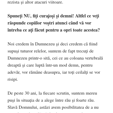
rezista și altor atacuri viitoare.
Spuneți NU, fiți curajoși și demni! Altfel ce veți
răspunde copiilor voștri atunci când vă vor
întreba ce ați făcut pentru a opri toate acestea?
Noi credem în Dumnezeu și deci credem că fiind
supuși tuturor relelor, suntem de fapt trecuți de
Dumnezeu printr-o sită, cei ce au coloana vertebrală
dreaptă și care luptă într-un mod demn, pentru
adevăr, vor rămâne deasupra, iar toți ceilalți se vor
risipi.
De peste 30 ani, la fiecare scrutin, suntem mereu
puși în situația de a alege între rău și foarte rău.
Slavă Domnului, astăzi avem posibilitatea de a nu