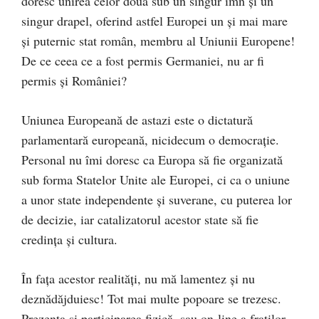
doresc unirea celor două sub un singur imn și un
singur drapel, oferind astfel Europei un și mai mare
și puternic stat român, membru al Uniunii Europene!
De ce ceea ce a fost permis Germaniei, nu ar fi
permis și României?
Uniunea Europeană de astazi este o dictatură
parlamentară europeană, nicidecum o democrație.
Personal nu îmi doresc ca Europa să fie organizată
sub forma Statelor Unite ale Europei, ci ca o uniune
a unor state independente și suverane, cu puterea lor
de decizie, iar catalizatorul acestor state să fie
credința și cultura.
În fața acestor realități, nu mă lamentez și nu
deznădăjduiesc! Tot mai multe popoare se trezesc.
Prezența și participarea fizică, sau on-line a fraților