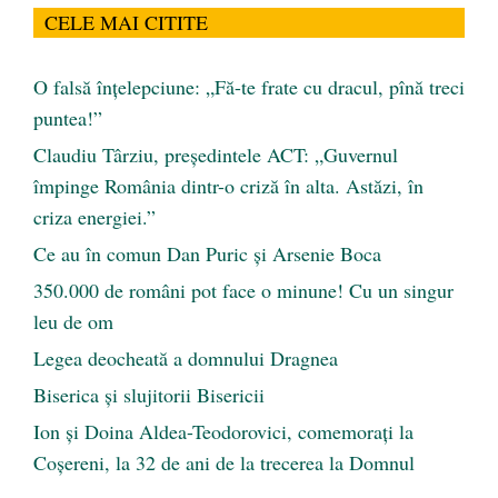
CELE MAI CITITE
O falsă înțelepciune: „Fă-te frate cu dracul, pînă treci
puntea!”
Claudiu Târziu, președintele ACT: „Guvernul
împinge România dintr-o criză în alta. Astăzi, în
criza energiei.”
Ce au în comun Dan Puric şi Arsenie Boca
350.000 de români pot face o minune! Cu un singur
leu de om
Legea deocheată a domnului Dragnea
Biserica și slujitorii Bisericii
Ion și Doina Aldea-Teodorovici, comemorați la
Coșereni, la 32 de ani de la trecerea la Domnul