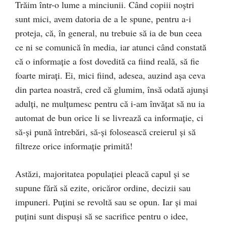
Trăim într-o lume a minciunii. Când copiii noștri
sunt mici, avem datoria de a le spune, pentru a-i
proteja, că, în general, nu trebuie să ia de bun ceea
ce ni se comunică în media, iar atunci când constată
că o informație a fost dovedită ca fiind reală, să fie
foarte mirați. Ei, mici fiind, adesea, auzind așa ceva
din partea noastră, cred că glumim, însă odată ajunși
adulți, ne mulțumesc pentru că i-am învățat să nu ia
automat de bun orice li se livrează ca informație, ci
să-și pună întrebări, să-și folosească creierul și să
filtreze orice informație primită!
Astăzi, majoritatea populației pleacă capul și se
supune fără să ezite, oricăror ordine, decizii sau
impuneri. Puțini se revoltă sau se opun. Iar și mai
puțini sunt dispuși să se sacrifice pentru o idee,