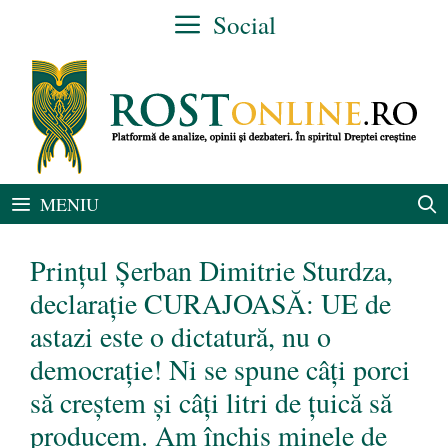
Sari
Social
la
conținut
MENIU
Prințul Șerban Dimitrie Sturdza,
declarație CURAJOASĂ: UE de
astazi este o dictatură, nu o
democrație! Ni se spune câți porci
să creștem și câți litri de țuică să
producem. Am închis minele de