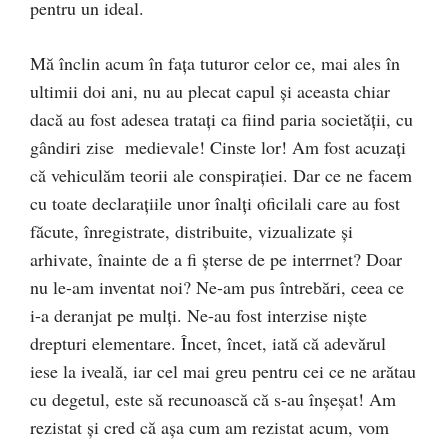
pentru un ideal.
Mă înclin acum în fața tuturor celor ce, mai ales în
ultimii doi ani, nu au plecat capul și aceasta chiar
dacă au fost adesea tratați ca fiind paria societății, cu
gândiri zise medievale! Cinste lor! Am fost acuzați
că vehiculăm teorii ale conspirației. Dar ce ne facem
cu toate declarațiile unor înalți oficilali care au fost
făcute, înregistrate, distribuite, vizualizate și
arhivate, înainte de a fi șterse de pe interrnet? Doar
nu le-am inventat noi? Ne-am pus întrebări, ceea ce
i-a deranjat pe mulți. Ne-au fost interzise niște
drepturi elementare. Încet, încet, iată că adevărul
iese la iveală, iar cel mai greu pentru cei ce ne arătau
cu degetul, este să recunoască că s-au înșeșat! Am
rezistat și cred că așa cum am rezistat acum, vom