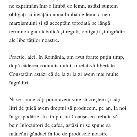
ne exprimăm într-o limbă de lemn, astăzi suntem
obligați să învățăm noua limbă de lemn a neo-
marxismului și să acceptăm totodată pe lângă
terminologia diabolică și reguli, obligații și îngrădiri
ale libertăților noastre.
Practic, aici, în România, am avut foarte puțin timp,
după căderea comunismului, o relativă libertate.
Constatăm astăzi că de la zi la zi avem mai multe
îngrădiri.
Ni se spune câți porci avem voie să creștem și căți
litri de țuică avem dreptul să producem, pe an, la noi
în gospodărie. În timpul lui Ceaușescu trebuia să
bem înlocuitori de cafea, astăzi ni se spune să
mâncăm găndaci în loc de produsele noastre