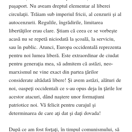
pașaport. Nu aveam dreptul elementar al liberei
circulații. Trăiam sub imperiul fricii, al cenzurii și al
autocenzurii. Regulile, îngrădirile, limitarea
libertăților erau clare. Știam că ceea ce se vorbește
acasă nu se repetă niciodată la școală, la serviciu,
sau în public. Atunci, Europa occidentală reprezenta
pentru noi lumea liberă. Este extraordinar de ciudat
pentru generația mea, să admitem că astăzi, neo-
marxismul ne vine exact din partea țărilor
considerate altădată libere! Și avem astăzi, alături de
noi, oaspeți occidentali ce s-au opus deja în țările lor
acestor atacuri, dând naștere unor formațiuni
patriotice noi. Vă felicit pentru curajul și
determinarea de care ați dat și dați dovada!
După ce am fost forțați, în timpul comunismului, să