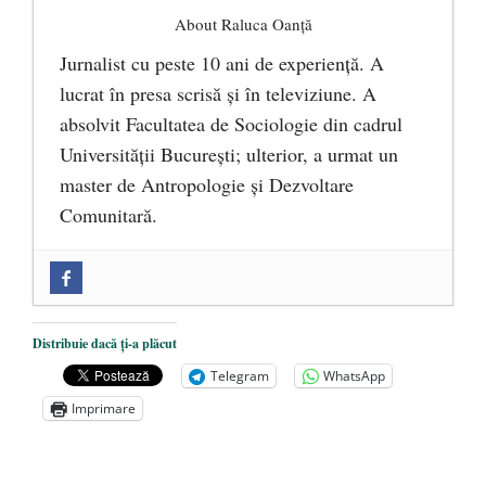
About Raluca Oanță
Jurnalist cu peste 10 ani de experiență. A
lucrat în presa scrisă și în televiziune. A
absolvit Facultatea de Sociologie din cadrul
Universității București; ulterior, a urmat un
master de Antropologie și Dezvoltare
Comunitară.
Zilele Culturii și Spiritualității la
Mănăstirea „Sfânta Ana” Rohia. Părintele
Nicolae Steinhardt, comemorat la 102 ani
Distribuie dacă ți-a plăcut
de la naștere
- 29 iulie 2024
Telegram
WhatsApp
„Carnea cultivată” în laborator, tot mai
Imprimare
aproape de autorizare pentru
comercializare în UE
- 28 iulie 2024