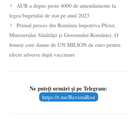
Părintele mărturisitor Constantin
AUR a depus peste 4000 de amendamente la
Voicescu, pomenit, duminică, la
legea bugetului de stat pe anul 2023
Mănăstirea Cernica
- 27 iulie 2024
Primul proces din România împotriva Pfizer,
Ministerului Sănătăţii și Guvernului României. O
femeie cere daune de UN MILION de euro pentru
efecte adverse după vaccinare
Ne puteți urmări și pe Telegram:
https://t.me/RevistaRost