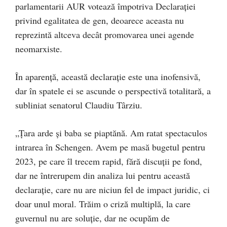
parlamentarii AUR votează împotriva Declarației
privind egalitatea de gen, deoarece aceasta nu
reprezintă altceva decât promovarea unei agende
neomarxiste.
În aparență, această declarație este una inofensivă,
dar în spatele ei se ascunde o perspectivă totalitară, a
subliniat senatorul Claudiu Târziu.
„Țara arde și baba se piaptănă. Am ratat spectaculos
intrarea în Schengen. Avem pe masă bugetul pentru
2023, pe care îl trecem rapid, fără discuții pe fond,
dar ne întrerupem din analiza lui pentru această
declarație, care nu are niciun fel de impact juridic, ci
doar unul moral. Trăim o criză multiplă, la care
guvernul nu are soluție, dar ne ocupăm de