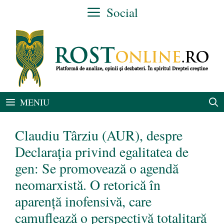
Sari
Social
la
conținut
MENIU
Claudiu Târziu (AUR), despre
Declarația privind egalitatea de
gen: Se promovează o agendă
neomarxistă. O retorică în
aparență inofensivă, care
camuflează o perspectivă totalitară