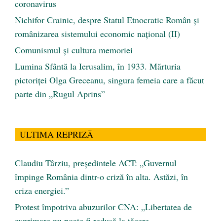
coronavirus
Nichifor Crainic, despre Statul Etnocratic Român şi
românizarea sistemului economic naţional (II)
Comunismul şi cultura memoriei
Lumina Sfântă la Ierusalim, în 1933. Mărturia
pictoriței Olga Greceanu, singura femeia care a făcut
parte din „Rugul Aprins”
ULTIMA REPRIZĂ
Claudiu Târziu, președintele ACT: „Guvernul
împinge România dintr-o criză în alta. Astăzi, în
criza energiei.”
Protest împotriva abuzurilor CNA: „Libertatea de
exprimare nu poate fi redusă la tăcere