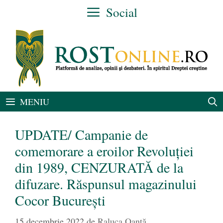
Sari
Social
la
conținut
MENIU
UPDATE/ Campanie de
comemorare a eroilor Revoluției
din 1989, CENZURATĂ de la
difuzare. Răspunsul magazinului
Cocor București
15 decembrie 2022
de
Raluca Oanță