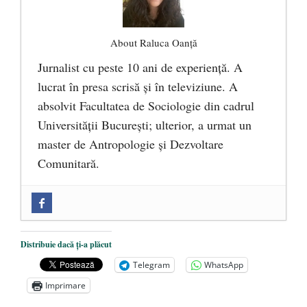
About Raluca Oanță
Jurnalist cu peste 10 ani de experiență. A
lucrat în presa scrisă și în televiziune. A
absolvit Facultatea de Sociologie din cadrul
Universității București; ulterior, a urmat un
master de Antropologie și Dezvoltare
Comunitară.
Zilele Culturii și Spiritualității la
Mănăstirea „Sfânta Ana” Rohia. Părintele
Nicolae Steinhardt, comemorat la 102 ani
Distribuie dacă ți-a plăcut
de la naștere
- 29 iulie 2024
Telegram
WhatsApp
„Carnea cultivată” în laborator, tot mai
Imprimare
aproape de autorizare pentru