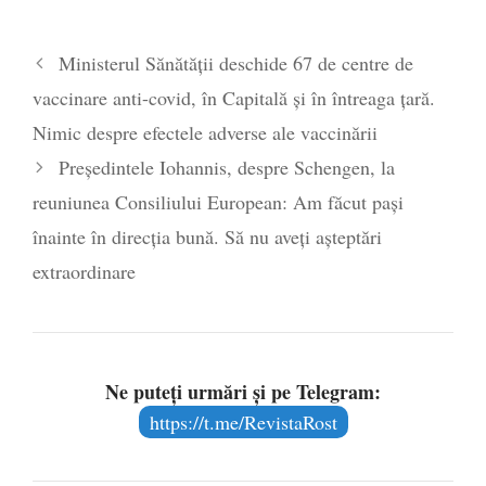
comercializare în UE
- 28 iulie 2024
Părintele mărturisitor Constantin
Ministerul Sănătății deschide 67 de centre de
Voicescu, pomenit, duminică, la
vaccinare anti-covid, în Capitală și în întreaga țară.
Mănăstirea Cernica
- 27 iulie 2024
Nimic despre efectele adverse ale vaccinării
Președintele Iohannis, despre Schengen, la
reuniunea Consiliului European: Am făcut pași
înainte în direcția bună. Să nu aveți așteptări
extraordinare
Ne puteți urmări și pe Telegram:
https://t.me/RevistaRost