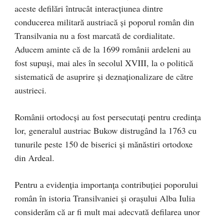
aceste defilări întrucât interacțiunea dintre
conducerea militară austriacă și poporul român din
Transilvania nu a fost marcată de cordialitate.
Aducem aminte că de la 1699 românii ardeleni au
fost supuşi, mai ales în secolul XVIII, la o politică
sistematică de asuprire şi deznaţionalizare de către
austrieci.
Românii ortodocşi au fost persecutați pentru credinţa
lor, generalul austriac Bukow distrugând la 1763 cu
tunurile peste 150 de biserici şi mănăstiri ortodoxe
din Ardeal.
Pentru a evidenția importanța contribuției poporului
român în istoria Transilvaniei și orașului Alba Iulia
considerăm că ar fi mult mai adecvată defilarea unor