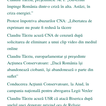
împinge România dintr-o criză în alta. Astăzi, în
criza energiei.”
Protest împotriva abuzurilor CNA: „Libertatea de
exprimare nu poate fi redusă la tăcere
Claudiu Târziu acuză CNA de cenzură după
solicitarea de eliminare a unui clip video din mediul
online
Claudiu Târziu, europarlamentar și președinte
Acțiunea Conservatoare: „Dacă România își
abandonează ciobanii, își abandonează o parte din
suflet”
Conducerea Acțiunii Conservatoare, la Aiud, în
campania națională pentru abrogarea Legii Vexler
Claudiu Târziu acuză USR că atacă Biserica după
apelul unei deputate privind ora de Religie