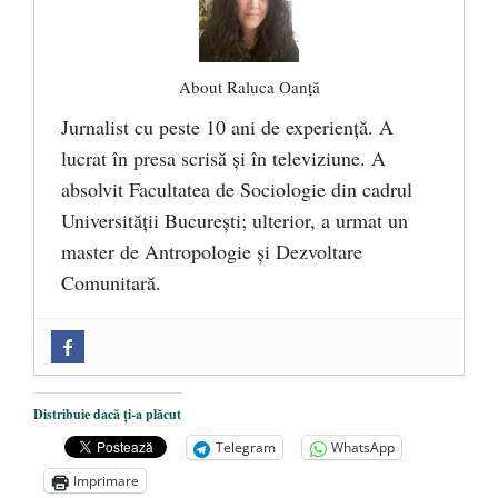
About Raluca Oanță
Jurnalist cu peste 10 ani de experiență. A
lucrat în presa scrisă și în televiziune. A
absolvit Facultatea de Sociologie din cadrul
Universității București; ulterior, a urmat un
master de Antropologie și Dezvoltare
Comunitară.
Zilele Culturii și Spiritualității la
Mănăstirea „Sfânta Ana” Rohia. Părintele
Nicolae Steinhardt, comemorat la 102 ani
Distribuie dacă ți-a plăcut
de la naștere
- 29 iulie 2024
Telegram
WhatsApp
„Carnea cultivată” în laborator, tot mai
Imprimare