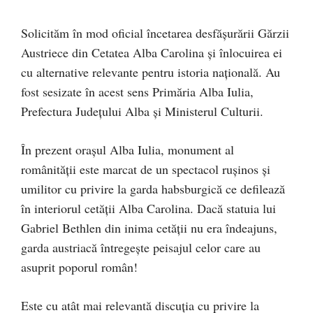
Solicităm în mod oficial încetarea desfășurării Gărzii
Austriece din Cetatea Alba Carolina și înlocuirea ei
cu alternative relevante pentru istoria națională. Au
fost sesizate în acest sens Primăria Alba Iulia,
Prefectura Județului Alba și Ministerul Culturii.
În prezent orașul Alba Iulia, monument al
românității este marcat de un spectacol rușinos și
umilitor cu privire la garda habsburgică ce defilează
în interiorul cetății Alba Carolina. Dacă statuia lui
Gabriel Bethlen din inima cetății nu era îndeajuns,
garda austriacă întregește peisajul celor care au
asuprit poporul român!
Este cu atât mai relevantă discuția cu privire la