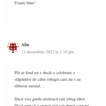
Foarte bine!
Alin
11 decembrie 2022 la 1:15 pm
Păi in fond nu e decât o celebrare a
stăpânilor de către iobagii care nu s au
eliberat mental…
Dacă vrei garda austriacă ești iobag idiot.
Dacă vrei să o sistezi ești om demn care nu