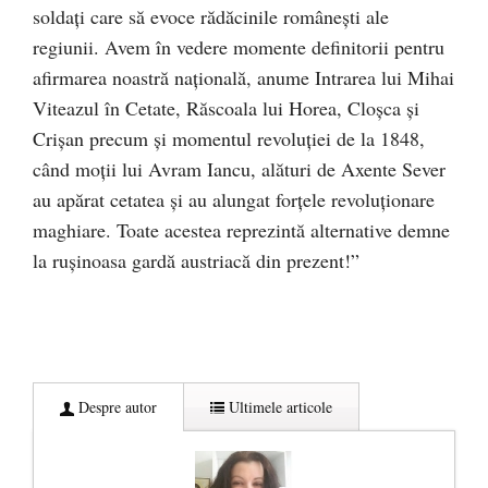
soldați care să evoce rădăcinile românești ale
regiunii. Avem în vedere momente definitorii pentru
afirmarea noastră națională, anume Intrarea lui Mihai
Viteazul în Cetate, Răscoala lui Horea, Cloșca și
Crișan precum și momentul revoluției de la 1848,
când moții lui Avram Iancu, alături de Axente Sever
au apărat cetatea și au alungat forțele revoluționare
maghiare. Toate acestea reprezintă alternative demne
la rușinoasa gardă austriacă din prezent!”
Despre autor
Ultimele articole