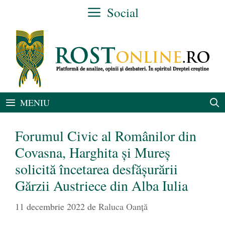
Sari
Social
la
conținut
MENIU
Forumul Civic al Românilor din
Covasna, Harghita și Mureș
solicită încetarea desfășurării
Gărzii Austriece din Alba Iulia
11 decembrie 2022
de
Raluca Oanță