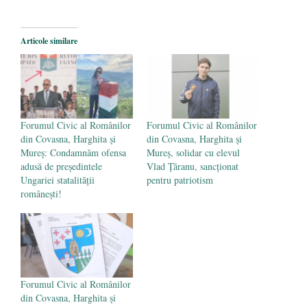
aproape de autorizare pentru
comercializare în UE
- 28 iulie 2024
Articole similare
Părintele mărturisitor Constantin
Voicescu, pomenit, duminică, la
Mănăstirea Cernica
- 27 iulie 2024
Forumul Civic al Românilor
Forumul Civic al Românilor
din Covasna, Harghita și
din Covasna, Harghita și
Mureș: Condamnăm ofensa
Mureș, solidar cu elevul
adusă de președintele
Vlad Țăranu, sancționat
Ungariei statalității
pentru patriotism
românești!
Forumul Civic al Românilor
din Covasna, Harghita și