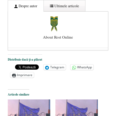
Despre autor
Ultimele articole
About Rost Online
Dezvăluiri cutremurătoare despre
Distribuie dacă ți-a plăcut
președintele Ucrainei, Volodymyr
Telegram
WhatsApp
Zelensky
- 13 mai 2026
Imprimare
Statul care servește Națiunea
- 21 aprilie
2026
Legea Vexler produce efecte. Bustul
Articole similare
poetului Octavian Goga, înlăturat din Iași
- 16 aprilie 2026