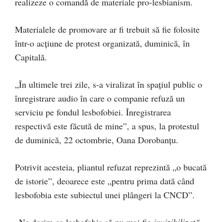
realizeze o comandă de materiale pro-lesbianism.
Materialele de promovare ar fi trebuit să fie folosite
într-o acțiune de protest organizată, duminică, în
Capitală.
„În ultimele trei zile, s-a viralizat în spațiul public o
înregistrare audio în care o companie refuză un
serviciu pe fondul lesbofobiei. Înregistrarea
respectivă este făcută de mine”, a spus, la protestul
de duminică, 22 octombrie, Oana Dorobanțu.
Potrivit acesteia, pliantul refuzat reprezintă „o bucată
de istorie”, deoarece este „pentru prima dată când
lesbofobia este subiectul unei plângeri la CNCD”.
„Ne dorim ca lesbofobia să nu mai fie
invizibilizată
,