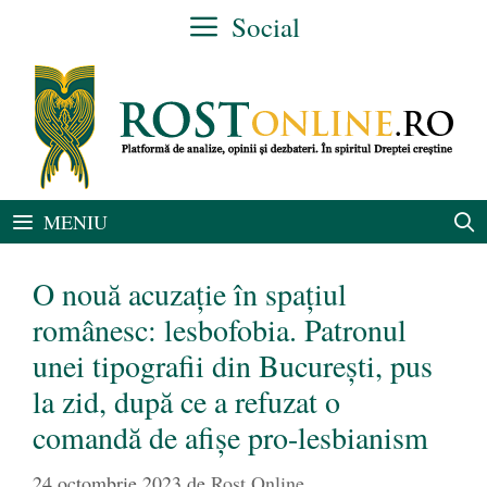
Sari
Social
la
conținut
MENIU
O nouă acuzație în spațiul
românesc: lesbofobia. Patronul
unei tipografii din București, pus
la zid, după ce a refuzat o
comandă de afișe pro-lesbianism
24 octombrie 2023
de
Rost Online