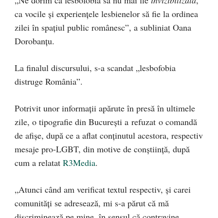
ca vocile și experiențele lesbienelor să fie la ordinea
zilei în spațiul public românesc”, a subliniat Oana
Dorobanțu.
La finalul discursului, s-a scandat „lesbofobia
distruge România”.
Potrivit unor informații apărute în presă în ultimele
zile, o tipografie din București a refuzat o comandă
de afișe, după ce a aflat conținutul acestora, respectiv
mesaje pro-LGBT, din motive de conștiință, după
cum a relatat
R3Media
.
„Atunci când am verificat textul respectiv, și carei
comunități se adresează, mi s-a părut că mă
discriminează pe mine, în sensul că contravine