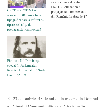
sponsorizarea de către
ERSTE Foundation a
CNCD a RESPINS o
propagandei homosexuale
sesizare LGBT împotriva
din România În data de 17
tipografiei care a refuzat să
Martie 2013 un grup de 50
tipărească afișe de
de clienţi ai Băncii B.C.R.
propagandă homosexuală
(Membră a Grupului
ERSTE) şi-a manifestat
dezacordul faţă de politicile
ERSTE Foundation de a
sprijini propaganda
homosexuală în România.
Aceştia au…
Părintele Nil Dorobanțu,
evocat în Parlamentul
României de senatorul Sorin
Lavric (AUR)
23 octombrie. 48 de ani de la trecerea la Domnul
a părintelui Constantin Sârbu, mărturisitor în