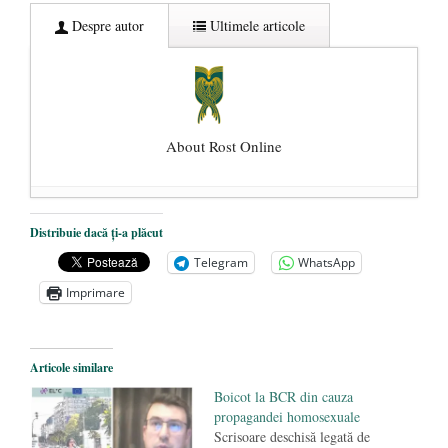
Despre autor
Ultimele articole
About Rost Online
Dezvăluiri cutremurătoare despre
Distribuie dacă ți-a plăcut
președintele Ucrainei, Volodymyr
Telegram
WhatsApp
Zelensky
- 13 mai 2026
Imprimare
Statul care servește Națiunea
- 21 aprilie
2026
Legea Vexler produce efecte. Bustul
Articole similare
poetului Octavian Goga, înlăturat din Iași
Boicot la BCR din cauza
- 16 aprilie 2026
propagandei homosexuale
Scrisoare deschisă legată de