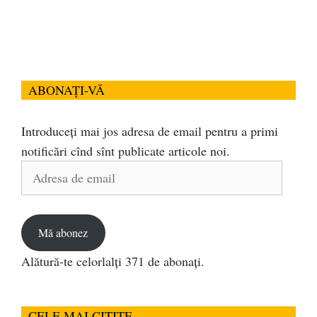
ABONAȚI-VĂ
Introduceți mai jos adresa de email pentru a primi
notificări cînd sînt publicate articole noi.
Adresa
de
email
Mă abonez
Alătură-te celorlalți 371 de abonați.
CELE MAI CITITE