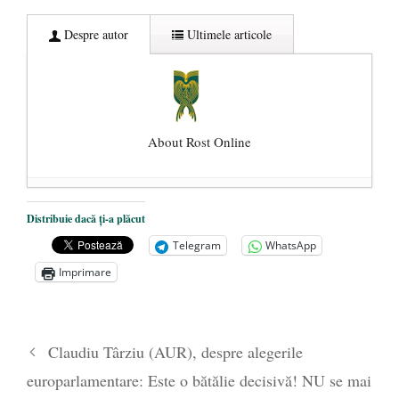
Despre autor
Ultimele articole
About Rost Online
Dezvăluiri cutremurătoare despre
Distribuie dacă ți-a plăcut
președintele Ucrainei, Volodymyr
Telegram
WhatsApp
Zelensky
- 13 mai 2026
Imprimare
Statul care servește Națiunea
- 21 aprilie
2026
Legea Vexler produce efecte. Bustul
Claudiu Târziu (AUR), despre alegerile
poetului Octavian Goga, înlăturat din Iași
europarlamentare: Este o bătălie decisivă! NU se mai
- 16 aprilie 2026