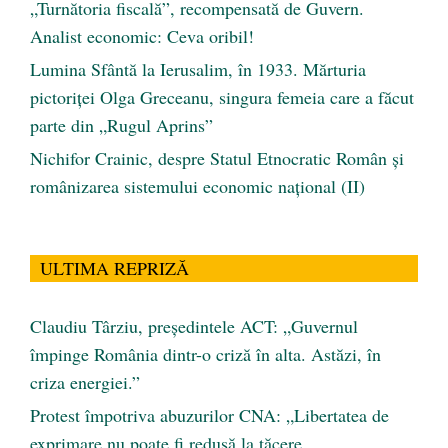
„Turnătoria fiscală”, recompensată de Guvern.
Analist economic: Ceva oribil!
Lumina Sfântă la Ierusalim, în 1933. Mărturia
pictoriței Olga Greceanu, singura femeia care a făcut
parte din „Rugul Aprins”
Nichifor Crainic, despre Statul Etnocratic Român şi
românizarea sistemului economic naţional (II)
ULTIMA REPRIZĂ
Claudiu Târziu, președintele ACT: „Guvernul
împinge România dintr-o criză în alta. Astăzi, în
criza energiei.”
Protest împotriva abuzurilor CNA: „Libertatea de
exprimare nu poate fi redusă la tăcere