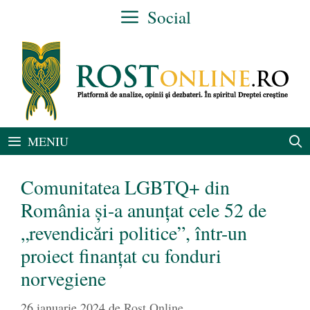
Sari
Social
la
conținut
MENIU
Comunitatea LGBTQ+ din
România și-a anunțat cele 52 de
„revendicări politice”, într-un
proiect finanțat cu fonduri
norvegiene
26 ianuarie 2024
de
Rost Online