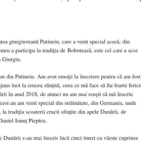
atea giurgiuveană Putineiu, care a venit special acasă, din
tru a participa la tradiţia de Bobotează, este cel care a scos
a Giurgiu.
nt din Putineiu. Am avut emoţii la înscriere pentru că am fost
juns înot la crucea sfinţită, ceea ce mă face să fiu foarte ferici
rii în anul 2018, de atunci nu am mai reuşit să mă înscriu
cest an am venit special din străinătate, din Germania, unde
 la tradiţia scoaterii crucii sfinţite din apele Dunării, de
Daniel Ionuţ Pieptea.
ele Dunării s-au mai înscris încă cinci tineri cu vârste cuprinse