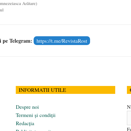
mnezeiasca Arătare)
ul
și pe Telegram:
https://t.me/RevistaRost
INFORMATII UTILE
Despre noi
N
Termeni și condiții
Redacția
E