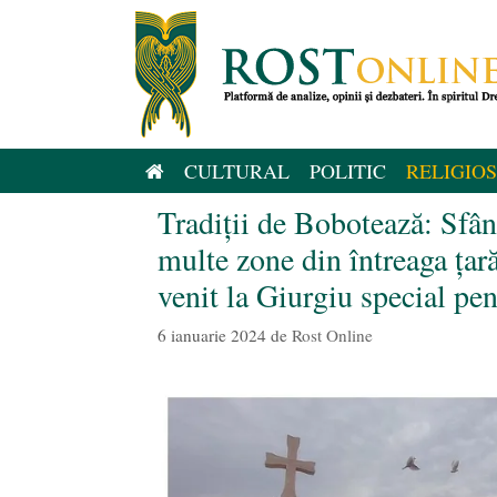
Sari
la
conținut
CULTURAL
POLITIC
RELIGIOS
Tradiții de Bobotează: Sfân
multe zone din întreaga ța
venit la Giurgiu special pe
6 ianuarie 2024
de
Rost Online