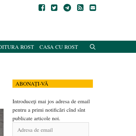
DITURA ROST
CASA CU ROST
ABONAȚI-VĂ
Introduceți mai jos adresa de email
pentru a primi notificări cînd sînt
publicate articole noi.
Adresa
de