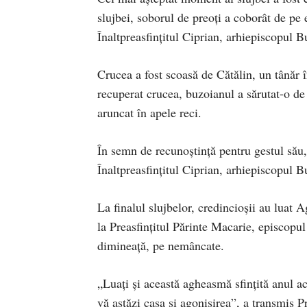
slujbei, soborul de preoți a coborât de p
Înaltpreasfințitul Ciprian, arhiepiscopul B
Crucea a fost scoasă de Cătălin, un tânăr î
recuperat crucea, buzoianul a sărutat-o de 
aruncat în apele reci.
În semn de recunoștință pentru gestul său, 
Înaltpreasfințitul Ciprian, arhiepiscopul B
La finalul slujbelor, credincioșii au luat
la Preasfințitul Părinte Macarie, episcop
dimineață, pe nemâncate.
„Luați și această agheasmă sfințită anul ac
vă astăzi casa și agonisirea”, a transmis 