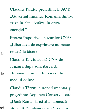
Claudiu Târziu, președintele ACT:
„Guvernul împinge România dintr-o
criză în alta. Astăzi, în criza
energiei.”
Protest împotriva abuzurilor CNA:
„Libertatea de exprimare nu poate fi
redusă la tăcere
 la
Claudiu Târziu acuză CNA de
cenzură după solicitarea de
eliminare a unui clip video din
 de
mediul online
Claudiu Târziu, europarlamentar și
președinte Acțiunea Conservatoare:
-
„Dacă România își abandonează
pei
ciobanii, își abandonează o parte