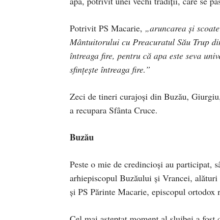
apă, potrivit unei vechi tradiții, care se p
Potrivit PS Macarie,
„aruncarea şi scoate
Mântuitorului cu Preacuratul Său Trup din 
întreaga fire, pentru că apa este seva univ
sfinţeşte întreaga fire.”
Zeci de tineri curajoși din Buzău, Giurgiu
a recupara Sfânta Cruce.
Buzău
Peste o mie de credincioși au participat, 
arhiepiscopul Buzăului și Vrancei, alături 
și PS Părinte Macarie, episcopul ortodox
Cel mai așteptat moment al slujbei a fost ce