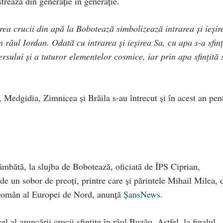
ăstrează din generație în generație.
rea crucii din apă la Bobotează simbolizează intrarea şi ieşir
râul Iordan. Odată cu intrarea şi ieşirea Sa, cu apa s-a sfinţ
ersului şi a tuturor elementelor cosmice, iar prin apa sfinţită 
, Medgidia, Zimnicea și Brăila s-au întrecut și în acest an pen
sâmbătă, la slujba de Bobotează, oficiată de ÎPS Ciprian,
de un sobor de preoți, printre care și părintele Mihail Milea, 
 român al Europei de Nord, anunță
ȘansNews.
l al aruncării crucii sfințite în râul Buzău. Astfel, la finalul