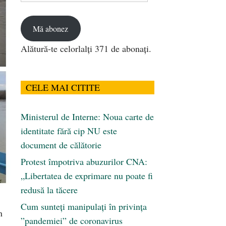
email
Mă abonez
Alătură-te celorlalți 371 de abonați.
CELE MAI CITITE
Ministerul de Interne: Noua carte de
identitate fără cip NU este
document de călătorie
Protest împotriva abuzurilor CNA:
„Libertatea de exprimare nu poate fi
redusă la tăcere
Cum sunteți manipulați în privința
n
”pandemiei” de coronavirus