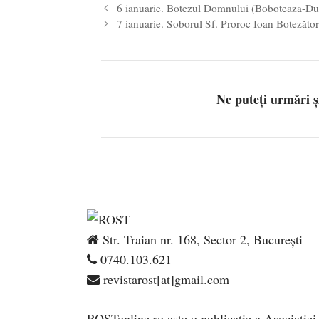
6 ianuarie. Botezul Domnului (Boboteaza-Du
7 ianuarie. Soborul Sf. Proroc Ioan Botezător
Ne puteți urmări 
Str. Traian nr. 168, Sector 2, București
0740.103.621
revistarost[at]gmail.com
ROSTonline.ro este o publicaţie a Asociaţiei