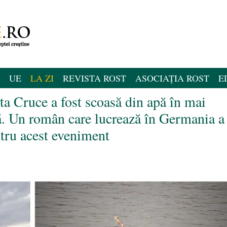
UE
LA ZI
REVISTA ROST
ASOCIAȚIA ROST
E
ta Cruce a fost scoasă din apă în mai
ră. Un român care lucrează în Germania a
ntru acest eveniment