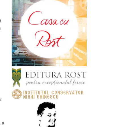
i
i
e
 a