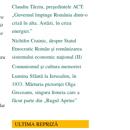
Claudiu Târziu, președintele ACT:
„Guvernul împinge România dintr-o
ea
criză în alta. Astăzi, în criza
it
energiei.”
se
Nichifor Crainic, despre Statul
Etnocratic Român şi românizarea
sistemului economic naţional (II)
tru
Comunismul şi cultura memoriei
Lumina Sfântă la Ierusalim, în
1933. Mărturia pictoriței Olga
Greceanu, singura femeia care a
făcut parte din „Rugul Aprins”
dar
ULTIMA REPRIZĂ