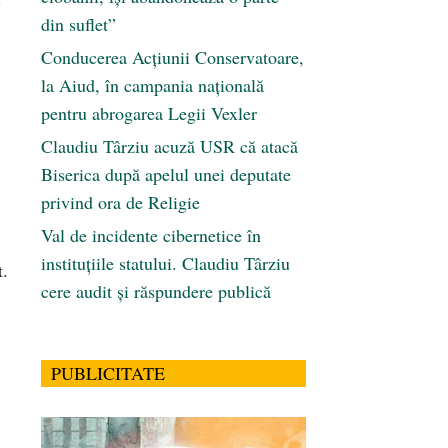
din suflet”
Conducerea Acțiunii Conservatoare,
la Aiud, în campania națională
pentru abrogarea Legii Vexler
Claudiu Târziu acuză USR că atacă
Biserica după apelul unei deputate
privind ora de Religie
Val de incidente cibernetice în
instituțiile statului. Claudiu Târziu
t.
cere audit și răspundere publică
PUBLICITATE