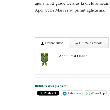
ajuns la 12 grade Celsius la orele amiezii,
Apei Celei Mari şi au primit agheasmă.
Despre autor
Ultimele articole
About Rost Online
Dezvăluiri cutremurătoare despre 
Distribuie dacă ți-a plăcut
Statul care servește Națiunea
- 21 
Telegram
WhatsApp
Legea Vexler produce efecte. Bustu