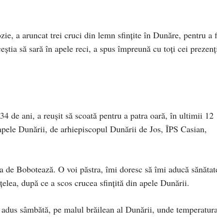
e, a aruncat trei cruci din lemn sfinţite în Dunăre, pentru a f
aceştia să sară în apele reci, a spus împreună cu toţi cei prezenţ
34 de ani, a reuşit să scoată pentru a patra oară, în ultimii 12
 apele Dunării, de arhiepiscopul Dunării de Jos, ÎPS Casian,
ea de Bobotează. O voi păstra, îmi doresc să îmi aducă sănătat
ţelea, după ce a scos crucea sfinţită din apele Dunării.
adus sâmbătă, pe malul brăilean al Dunării, unde temperatura