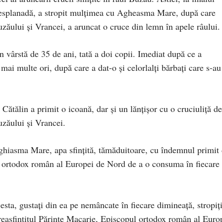
e esplanadă, a stropit mulțimea cu Agheasma Mare, după care
uzăului și Vrancei, a aruncat o cruce din lemn în apele râului.
n vârstă de 35 de ani, tată a doi copii. Imediat după ce a
mai multe ori, după care a dat-o și celorlalți bărbați care s-au
Cătălin a primit o icoană, dar și un lănțișor cu o cruciuliță de
uzăului și Vrancei.
 Aghiasma Mare, apa sfințită, tămăduitoare, cu îndemnul primit
ul ortodox român al Europei de Nord de a o consuma în fiecare
esta, gustați din ea pe nemâncate în fiecare dimineață, stropiți
Preasfințitul Părinte Macarie, Episcopul ortodox român al Euro