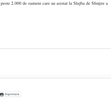
 peste 2.000 de oameni care au asistat la Slujba de Sfinţire a
președintele Ucrainei, Volodymyr Zelensky
- 13 mai 2026
aprilie 2026
Imprimare
l poetului Octavian Goga, înlăturat din Iași
- 16 aprilie 2026