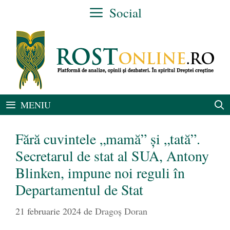
Sari
Social
la
conținut
MENIU
Fără cuvintele „mamă” și „tată”.
Secretarul de stat al SUA, Antony
Blinken, impune noi reguli în
Departamentul de Stat
21 februarie 2024
de
Dragoș Doran