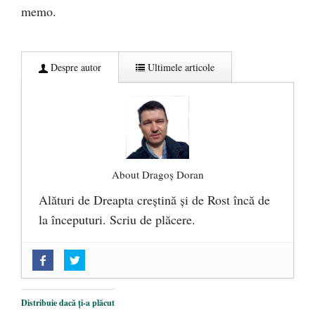
memo.
Despre autor
Ultimele articole
About Dragoș Doran
Alături de Dreapta creștină și de Rost încă de
la începuturi. Scriu de plăcere.
„Acum nu e momentul”
- 22 martie 2025
O nouă autostradă distruge pădurea
amazoniană, pentru summitul climatic
Distribuie dacă ți-a plăcut