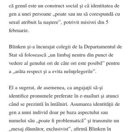
că genul este un construct social și că identitatea de
gen a unei persoane „poate sau nu să corespundă cu
sexul atribuit la naștere”, potrivit misivei din 5
februarie.
Blinken și-a încurajat colegii de la Departamentul de
Stat să folosească „un limbaj neutru din punct de
vedere al genului ori de câte ori este posibil” pentru
a „arăta respect și a evita neînțelegerile”.
El a sugerat, de asemenea, ca angajații să-și
identifice pronumele preferate în e-mailuri și atunci
când se prezintă în întâlniri. Asumarea identității de
gen a unui individ doar pe baza aspectului sau
numelui său „poate fi problematică” și transmite un
„mesaj dăunător, exclusivist”, afirmă Blinken în