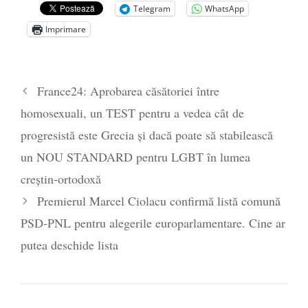
COP30
- 14 martie 2025
Telegram
WhatsApp
Alegeri controlate
- 11 martie 2025
Imprimare
France24: Aprobarea căsătoriei între
homosexuali, un TEST pentru a vedea cât de
progresistă este Grecia și dacă poate să stabilească
un NOU STANDARD pentru LGBT în lumea
creștin-ortodoxă
Premierul Marcel Ciolacu confirmă listă comună
PSD-PNL pentru alegerile europarlamentare. Cine ar
putea deschide lista