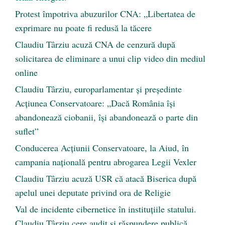
Protest împotriva abuzurilor CNA: „Libertatea de
exprimare nu poate fi redusă la tăcere
Claudiu Târziu acuză CNA de cenzură după
solicitarea de eliminare a unui clip video din mediul
online
Claudiu Târziu, europarlamentar și președinte
Acțiunea Conservatoare: „Dacă România își
abandonează ciobanii, își abandonează o parte din
suflet”
Conducerea Acțiunii Conservatoare, la Aiud, în
campania națională pentru abrogarea Legii Vexler
Claudiu Târziu acuză USR că atacă Biserica după
apelul unei deputate privind ora de Religie
Val de incidente cibernetice în instituțiile statului.
Claudiu Târziu cere audit și răspundere publică