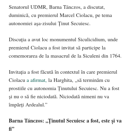
Senatorul UDMR, Barna Tánczos, a discutat,
duminică, cu premierul Marcel Ciolacu, pe tema
autonomiei așa-zisului Ținut Secuiesc.
Discuția a avut loc monumentul Siculicidium, unde
premierul Ciolacu a fost invitat să participe la
comemorarea de la masacrul de la Siculeni din 1764.
Invitația a fost făcută în contextul în care premierul
Ciolacu
a afirmat,
la Harghita, „să terminăm cu
prostiile cu autonomia Ţinutului Secuiesc. Nu a fost
şi nu o să fie niciodată. Niciodată nimeni nu va
împărţi Ardealul.”
Barna Tánczos: „Ţinutul Secuiesc a fost, este şi va
fi”