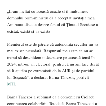
„L-am invitat cu această ocazie şi îi mulţumesc
domnului prim-ministru că a acceptat invitaţia mea.
Am putut discuta despre faptul că Ţinutul Secuiesc a
existat, există şi va exista
Premierul este de părere că autonomia secuilor nu va
mai exista niciodată. Răspunsul meu este că nu ar
trebui să deschidem o dezbatere pe această temă în
2024, într-un an electoral, pentru că nu am face decât
să îi ajutăm pe extremiştii de la AUR şi de partidul
lui Şoşoacă”, a declarat Barna Tánczos, potrivit
MTI
.
Barna Tánczos a subliniat că a convenit cu Ciolacu
continuarea colaborării. Totodată, Barna Tánczos i-a