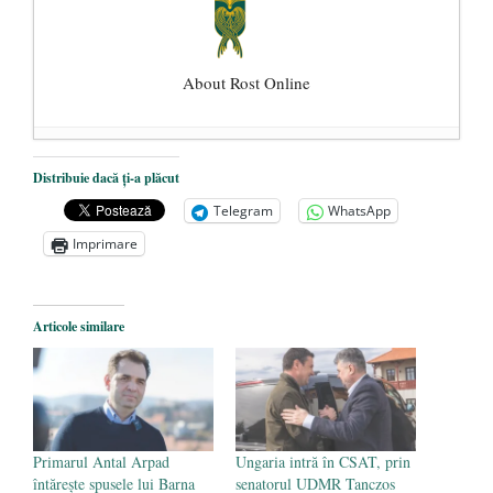
About Rost Online
Dezvăluiri cutremurătoare despre
Distribuie dacă ți-a plăcut
președintele Ucrainei, Volodymyr
Telegram
WhatsApp
Zelensky
- 13 mai 2026
Imprimare
Statul care servește Națiunea
- 21 aprilie
2026
Legea Vexler produce efecte. Bustul
Articole similare
poetului Octavian Goga, înlăturat din Iași
- 16 aprilie 2026
Primarul Antal Arpad
Ungaria intră în CSAT, prin
întărește spusele lui Barna
senatorul UDMR Tanczos