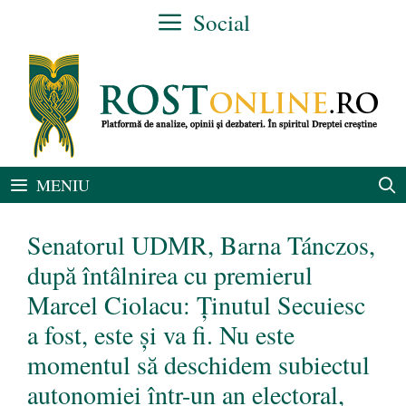
Sari
Social
la
conținut
MENIU
Senatorul UDMR, Barna Tánczos,
după întâlnirea cu premierul
Marcel Ciolacu: Ţinutul Secuiesc
a fost, este şi va fi. Nu este
momentul să deschidem subiectul
autonomiei într-un an electoral,