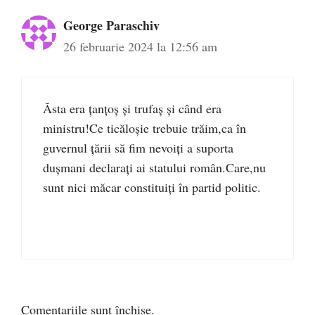
George Paraschiv
26 februarie 2024 la 12:56 am
Ăsta era țanțoș și trufaș și când era
ministru!Ce ticăloșie trebuie trăim,ca în
guvernul țării să fim nevoiți a suporta
dușmani declarați ai statului român.Care,nu
sunt nici măcar constituiți în partid politic.
Comentariile sunt închise.