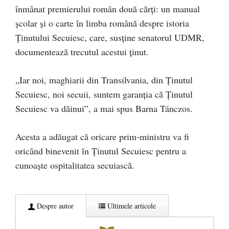
înmânat premierului român două cărţi: un manual
şcolar şi o carte în limba română despre istoria
Ţinutului Secuiesc, care, susține senatorul UDMR,
documentează trecutul acestui ţinut.
„Iar noi, maghiarii din Transilvania, din Ţinutul
Secuiesc, noi secuii, suntem garanţia că Ţinutul
Secuiesc va dăinui”, a mai spus Barna Tánczos.
Acesta a adăugat că oricare prim-ministru va fi
oricând binevenit în Ţinutul Secuiesc pentru a
cunoaşte ospitalitatea secuiască.
Despre autor
Ultimele articole