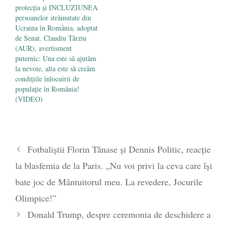
protecția și INCLUZIUNEA
persoanelor strămutate din
Ucraina în România, adoptat
de Senat. Claudiu Târziu
(AUR), avertisment
puternic: Una este să ajutăm
la nevoie, alta este să creăm
condițiile înlocuirii de
populație în România!
(VIDEO)
Fotbaliștii Florin Tănase și Dennis Politic, reacție
la blasfemia de la Paris. „Nu voi privi la ceva care își
bate joc de Mântuitorul meu. La revedere, Jocurile
Olimpice!”
Donald Trump, despre ceremonia de deschidere a