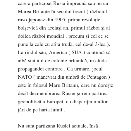
care a participat Rusia împreună sau nu cu
Marea Britanie în secolul trecut ( războiul
ruso-japonez din 1905, prima revoluție
bolșevică din același an, primul război și al
doilea război mondial , precum și cel ce se
pune la cale cu atîta trudă, cel de-al 3-lea ).
La rîndul său, America ( SUA ) continuă să
aibă statutul de colonie britanică, în ciuda
propagandei contrare . Ca urmare, jocul
NATO ( manevrat din umbră de Pentagon )
este în folosul Marii Britanii, care nu dorește
decît dezmembrarea Rusiei și reimpartirea
geopolitică a Europei, cu dispariția multor
țări de pe harta lumii .
Nu sunt partizana Rusiei actuale, însă