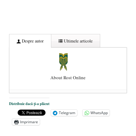
Despre autor
Ultimele articole
About Rost Online
Dezvăluiri cutremurătoare despre
Distribuie dacă ți-a plăcut
președintele Ucrainei, Volodymyr
Telegram
WhatsApp
Zelensky
- 13 mai 2026
Imprimare
Statul care servește Națiunea
- 21 aprilie
2026