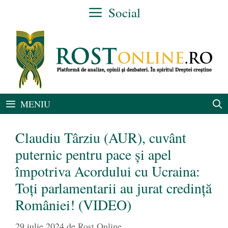
Sari
Social
la
conținut
MENIU
Claudiu Târziu (AUR), cuvânt
puternic pentru pace și apel
împotriva Acordului cu Ucraina:
Toți parlamentarii au jurat credință
României! (VIDEO)
29 iulie 2024
de
Rost Online