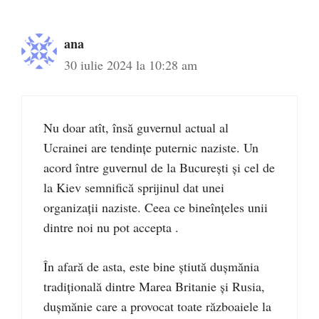
ana
30 iulie 2024 la 10:28 am
Nu doar atît, însă guvernul actual al
Ucrainei are tendințe puternic naziste. Un
acord între guvernul de la București și cel de
la Kiev semnifică sprijinul dat unei
organizații naziste. Ceea ce bineînțeles unii
dintre noi nu pot accepta .
În afară de asta, este bine știută dușmănia
tradițională dintre Marea Britanie și Rusia,
dușmănie care a provocat toate războaiele la