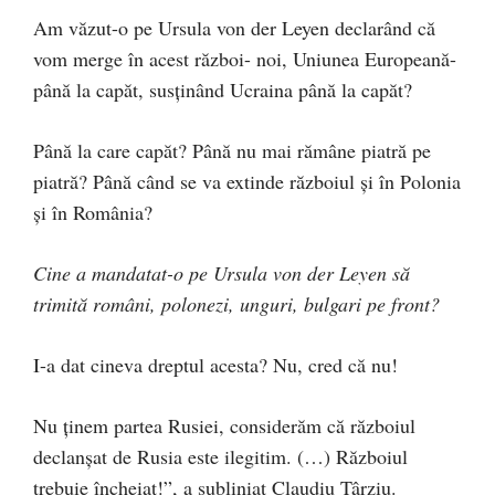
Am văzut-o pe Ursula von der Leyen declarând că
vom merge în acest război- noi, Uniunea Europeană-
până la capăt, susținând Ucraina până la capăt?
Până la care capăt? Până nu mai rămâne piatră pe
piatră? Până când se va extinde războiul și în Polonia
și în România?
Cine a mandatat-o pe Ursula von der Leyen să
trimită români, polonezi, unguri, bulgari pe front?
I-a dat cineva dreptul acesta? Nu, cred că nu!
Nu ținem partea Rusiei, considerăm că războiul
declanșat de Rusia este ilegitim. (…) Războiul
trebuie încheiat!”, a subliniat Claudiu Târziu.