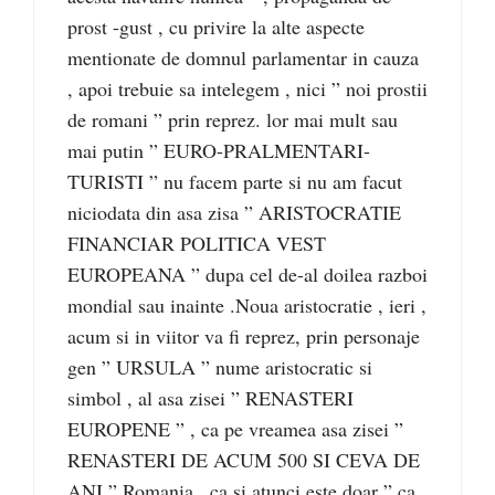
prost -gust , cu privire la alte aspecte
mentionate de domnul parlamentar in cauza
, apoi trebuie sa intelegem , nici ” noi prostii
de romani ” prin reprez. lor mai mult sau
mai putin ” EURO-PRALMENTARI-
TURISTI ” nu facem parte si nu am facut
niciodata din asa zisa ” ARISTOCRATIE
FINANCIAR POLITICA VEST
EUROPEANA ” dupa cel de-al doilea razboi
mondial sau inainte .Noua aristocratie , ieri ,
acum si in viitor va fi reprez, prin personaje
gen ” URSULA ” nume aristocratic si
simbol , al asa zisei ” RENASTERI
EUROPENE ” , ca pe vreamea asa zisei ”
RENASTERI DE ACUM 500 SI CEVA DE
ANI ” Romania , ca si atunci este doar ” ca