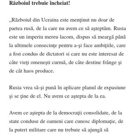
Războiul trebuie încheiat!
„Războiul din Ucraina este menținut nu doar de
partea rusă, de la care nu avem ce să așteptăm. Rusia
este un imperiu mereu lacom, dispus să meargă până
la ultimele consecințe pentru a-și face ambițiile, care
a fost condus de dictatori si care nu este interesat de
câte vieți omenești curmă, de câte destine frânge și
de cât haos produce.
Rusia vrea să-și pună în aplicare planul de expasiune
și se ține de el. Nu avem ce aștepta de la ea.
Avem ce aștepta de la democrații consolidate, de la
state conduse de oameni care cunosc diplomație, de
la puteri militare care nu trebuie să ajungă să