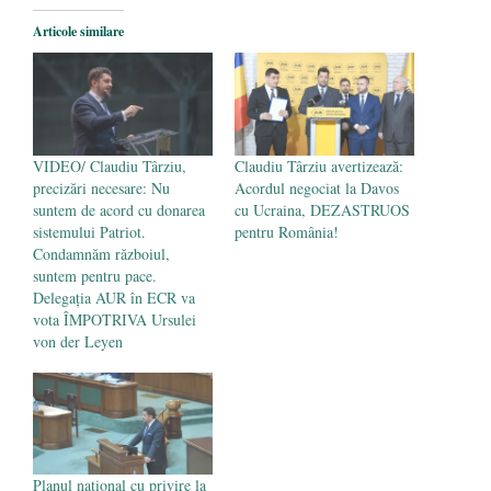
Legea Vexler produce efecte. Bustul
Articole similare
poetului Octavian Goga, înlăturat din Iași
- 16 aprilie 2026
VIDEO/ Claudiu Târziu,
Claudiu Târziu avertizează:
precizări necesare: Nu
Acordul negociat la Davos
suntem de acord cu donarea
cu Ucraina, DEZASTRUOS
sistemului Patriot.
pentru România!
Condamnăm războiul,
suntem pentru pace.
Delegația AUR în ECR va
vota ÎMPOTRIVA Ursulei
von der Leyen
Planul național cu privire la