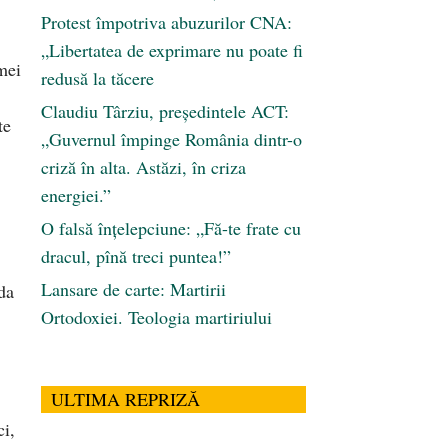
Protest împotriva abuzurilor CNA:
„Libertatea de exprimare nu poate fi
mei
redusă la tăcere
Claudiu Târziu, președintele ACT:
te
„Guvernul împinge România dintr-o
criză în alta. Astăzi, în criza
energiei.”
O falsă înțelepciune: „Fă-te frate cu
dracul, pînă treci puntea!”
Lansare de carte: Martirii
da
Ortodoxiei. Teologia martiriului
ULTIMA REPRIZĂ
i,