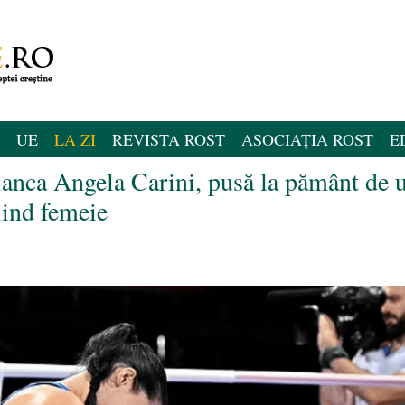
UE
LA ZI
REVISTA ROST
ASOCIAȚIA ROST
E
lianca Angela Carini, pusă la pământ de 
fiind femeie