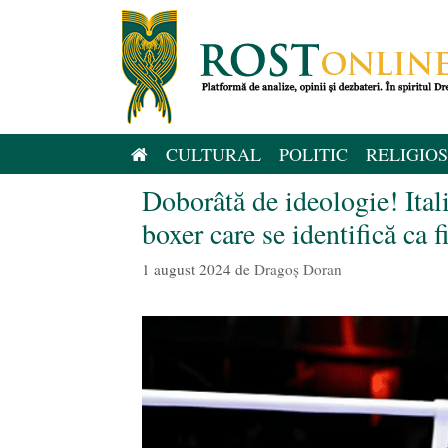
Sari
la
conținut
CULTURAL
POLITIC
RELIGIOS
Doborâtă de ideologie! Ita
boxer care se identifică ca 
1 august 2024
de
Dragoș Doran