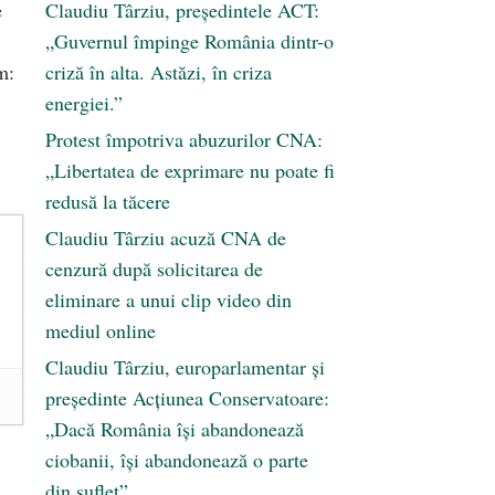
e
Claudiu Târziu, președintele ACT:
„Guvernul împinge România dintr-o
m:
criză în alta. Astăzi, în criza
energiei.”
Protest împotriva abuzurilor CNA:
„Libertatea de exprimare nu poate fi
redusă la tăcere
Claudiu Târziu acuză CNA de
cenzură după solicitarea de
eliminare a unui clip video din
mediul online
Claudiu Târziu, europarlamentar și
președinte Acțiunea Conservatoare:
„Dacă România își abandonează
ciobanii, își abandonează o parte
din suflet”