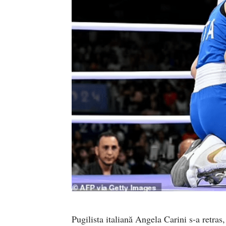
Pugilista italiană Angela Carini s-a retras