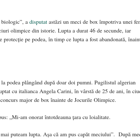
 biologic”, a
disputat
astăzi un meci de box împotriva unei fe
iuri olimpice din istorie. Lupta a durat 46 de secunde, iar
de protecție pe podea, în timp ce lupta a fost abandonată, înain
t la podea plângând după doar doi pumni. Pugilistul algerian
uptat cu italianca Angela Carini, în vârstă de 25 de ani, în ciu
un concurs major de box înainte de Jocurile Olimpice.
pus: „Mi-am onorat întotdeauna țara cu loialitate.
u mai puteam lupta. Așa că am pus capăt meciului”. După mec