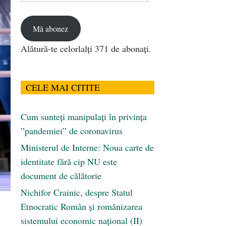
email
Mă abonez
Alătură-te celorlalți 371 de abonați.
CELE MAI CITITE
Cum sunteți manipulați în privința
”pandemiei” de coronavirus
Ministerul de Interne: Noua carte de
identitate fără cip NU este
document de călătorie
Nichifor Crainic, despre Statul
Etnocratic Român şi românizarea
sistemului economic naţional (II)