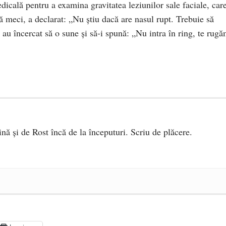
dicală pentru a examina gravitatea leziunilor sale faciale, car
ă meci, a declarat: „Nu știu dacă are nasul rupt. Trebuie să
au încercat să o sune și să-i spună: „Nu intra în ring, te rugă
ină și de Rost încă de la începuturi. Scriu de plăcere.
e 2025
ea amazoniană, pentru summitul climatic COP30
- 14 martie