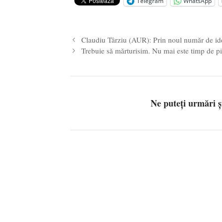
Alegeri controlate
- 11 martie 202
Telegram
WhatsApp
Claudiu Târziu (AUR): Prin noul număr de id
Trebuie să mărturisim. Nu mai este timp de pi
Ne puteți urmări 