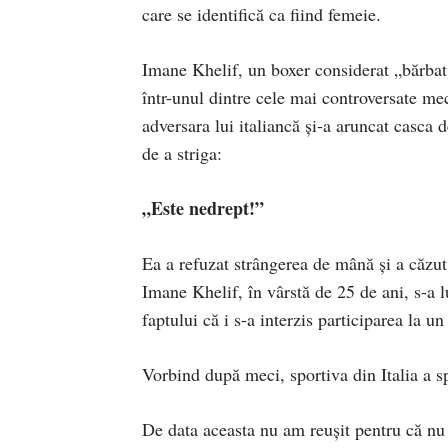
care se identifică ca fiind femeie.
Imane Khelif, un boxer considerat „bărbat
într-unul dintre cele mai controversate mec
adversara lui italiancă și-a aruncat casca 
de a striga:
„Este nedrept!”
Ea a refuzat strângerea de mână și a căzu
Imane Khelif, în vârstă de 25 de ani, s-a l
faptului că i s-a interzis participarea la 
Vorbind după meci, sportiva din Italia a s
De data aceasta nu am reușit pentru că n