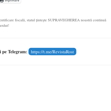
5
Imprimare
entificare fiscală, statul țintește SUPRAVEGHEREA noastră continuă
erdut!
și pe Telegram:
https://t.me/RevistaRost