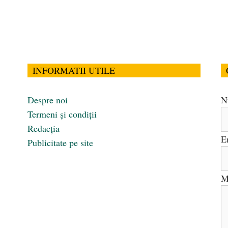
INFORMATII UTILE
Despre noi
N
Termeni și condiții
Redacția
E
Publicitate pe site
M