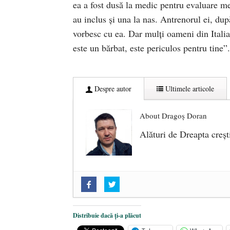
ea a fost dusă la medic pentru evaluare me
au inclus și una la nas. Antrenorul ei, dup
vorbesc cu ea. Dar mulți oameni din Italia 
este un bărbat, este periculos pentru tine”.
Despre autor
Ultimele articole
About Dragoș Doran
Alături de Dreapta creșt
„Acum nu e momentul”
- 22 marti
O nouă autostradă distruge pădur
2025
Distribuie dacă ți-a plăcut