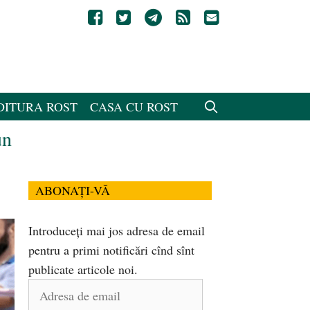
DITURA ROST
CASA CU ROST
un
ABONAȚI-VĂ
Introduceți mai jos adresa de email
pentru a primi notificări cînd sînt
publicate articole noi.
Adresa
de