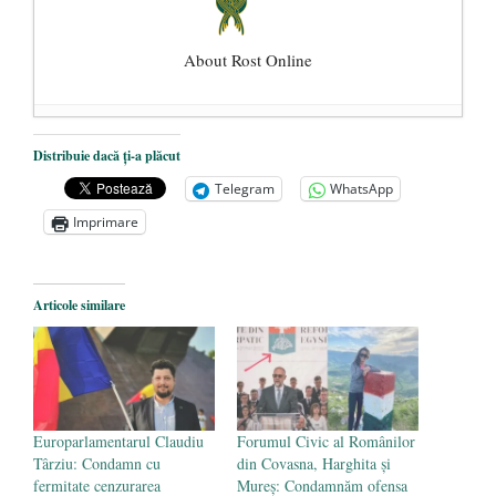
About Rost Online
Dezvăluiri cutremurătoare despre
Distribuie dacă ți-a plăcut
președintele Ucrainei, Volodymyr
Telegram
WhatsApp
Zelensky
- 13 mai 2026
Imprimare
Statul care servește Națiunea
- 21 aprilie
2026
Legea Vexler produce efecte. Bustul
Articole similare
poetului Octavian Goga, înlăturat din Iași
- 16 aprilie 2026
Europarlamentarul Claudiu
Forumul Civic al Românilor
Târziu: Condamn cu
din Covasna, Harghita și
fermitate cenzurarea
Mureș: Condamnăm ofensa