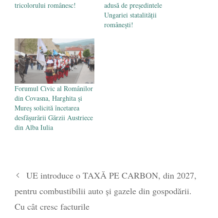
tricolorului românesc!
adusă de președintele
Ungariei statalității
românești!
Forumul Civic al Românilor
din Covasna, Harghita și
Mureș solicită încetarea
desfășurării Gărzii Austriece
din Alba Iulia
UE introduce o TAXĂ PE CARBON, din 2027,
pentru combustibilii auto și gazele din gospodării.
Cu cât cresc facturile