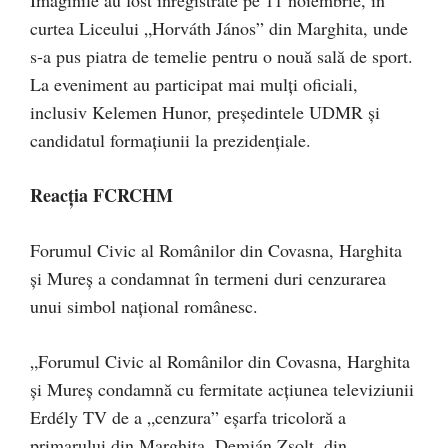
Imaginile au fost înregistrate pe 11 noiembrie, în
curtea Liceului „Horváth János” din Marghita, unde
s-a pus piatra de temelie pentru o nouă sală de sport.
La eveniment au participat mai mulți oficiali,
inclusiv Kelemen Hunor, președintele UDMR și
candidatul formațiunii la prezidențiale.
Reacția FCRCHM
Forumul Civic al Românilor din Covasna, Harghita
și Mureș a condamnat în termeni duri cenzurarea
unui simbol național românesc.
„Forumul Civic al Românilor din Covasna, Harghita
și Mureș condamnă cu fermitate acțiunea televiziunii
Erdély TV de a „cenzura” eșarfa tricoloră a
primarului din Marghita, Demián Zsolt, din