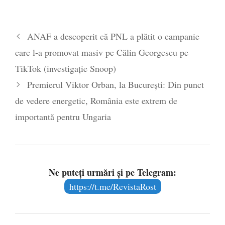
2026
Legea Vexler produce efecte. Bustul
ANAF a descoperit că PNL a plătit o campanie
poetului Octavian Goga, înlăturat din Iași
care l-a promovat masiv pe Călin Georgescu pe
- 16 aprilie 2026
TikTok (investigație Snoop)
Premierul Viktor Orban, la București: Din punct
de vedere energetic, România este extrem de
importantă pentru Ungaria
Ne puteți urmări și pe Telegram:
https://t.me/RevistaRost