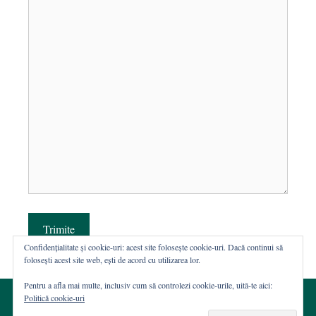
Trimite
Confidențialitate și cookie-uri: acest site folosește cookie-uri. Dacă continui să
folosești acest site web, ești de acord cu utilizarea lor.
Pentru a afla mai multe, inclusiv cum să controlezi cookie-urile, uită-te aici:
Politică cookie-uri
© 2002-2026 · Asociația ROST