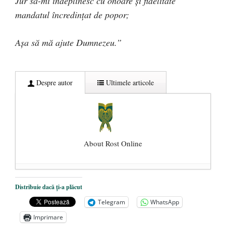
Jur să-mi îndeplinesc cu onoare şi fidelitate
mandatul încredinţat de popor;
Aşa să mă ajute Dumnezeu.”
Despre autor
Ultimele articole
About Rost Online
Dezvăluiri cutremurătoare despre
Distribuie dacă ți-a plăcut
președintele Ucrainei, Volodymyr
Telegram
WhatsApp
Zelensky
- 13 mai 2026
Imprimare
Statul care servește Națiunea
- 21 aprilie