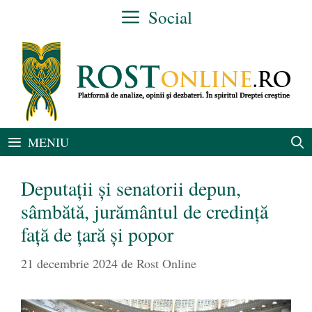
Sari
Social
la
conținut
MENIU
Deputaţii şi senatorii depun,
sâmbătă, jurământul de credinţă
față de țară și popor
21 decembrie 2024
de
Rost Online