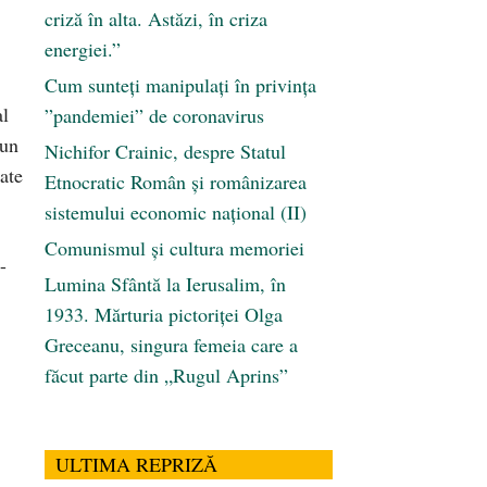
criză în alta. Astăzi, în criza
energiei.”
Cum sunteți manipulați în privința
al
”pandemiei” de coronavirus
iun
Nichifor Crainic, despre Statul
ate
Etnocratic Român şi românizarea
sistemului economic naţional (II)
Comunismul şi cultura memoriei
-
Lumina Sfântă la Ierusalim, în
1933. Mărturia pictoriței Olga
Greceanu, singura femeia care a
făcut parte din „Rugul Aprins”
ULTIMA REPRIZĂ