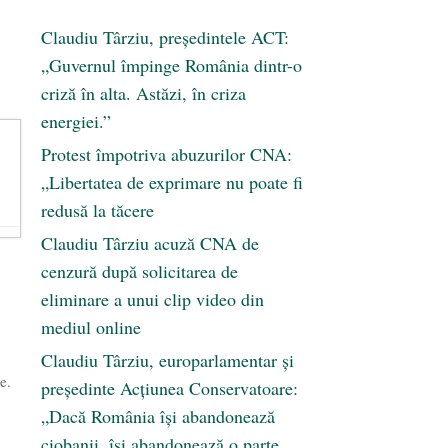
Claudiu Târziu, președintele ACT:
„Guvernul împinge România dintr-o
criză în alta. Astăzi, în criza
energiei.”
Protest împotriva abuzurilor CNA:
„Libertatea de exprimare nu poate fi
redusă la tăcere
Claudiu Târziu acuză CNA de
cenzură după solicitarea de
eliminare a unui clip video din
mediul online
Claudiu Târziu, europarlamentar și
e.
președinte Acțiunea Conservatoare:
„Dacă România își abandonează
ciobanii, își abandonează o parte