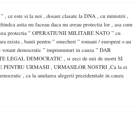
 , ce este si la noi , dosare clasate la DNA , cu ministrii ,
 , fiindca astia nu faceau daca nu aveau protectia lor , asa cum
u avea protectia ” OPERATIUNII MILITARE NATO ” cu
a exista , banii pentru ” smecheri ” romani / europeni s-au
 de votant democratic ” imprumuturi in cauza ” DAR
LEGAL DEMOCRATIC , si zeci de mii de morti SI
PENTRU URMASII , URMASILOR NOSTRI ,Ca la ei
l democratic , ca la anularea alegerii prezidentiale in cauza