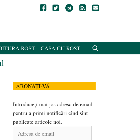
DITURA ROST
CASA CU ROST
ul
t
ABONAȚI-VĂ
Introduceți mai jos adresa de email
pentru a primi notificări cînd sînt
publicate articole noi.
Adresa
de