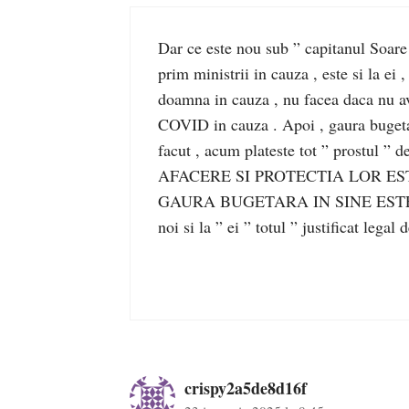
Dar ce este nou sub ” capitanul Soare ”
prim ministrii in cauza , este si la ei
doamna in cauza , nu facea daca n
COVID in cauza . Apoi , gaura bugetar
facut , acum plateste tot ” prostul ”
AFACERE SI PROTECTIA LOR ESTE 
GAURA BUGETARA IN SINE ESTE 
noi si la ” ei ” totul ” justificat lega
crispy2a5de8d16f