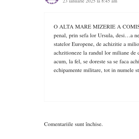
23 ianuarie 2025 la 8:45 am
O ALTA MARE MIZERIE A COMISIEI
penal, prin sefa lor Ursula, desi…a n
statelor Europene, de achizitie a mil
achzitioneze la randul lor miliane de 
acum, la fel, se doreste sa se faca ac
echipamente militare, tot in numele st
Comentariile sunt închise.