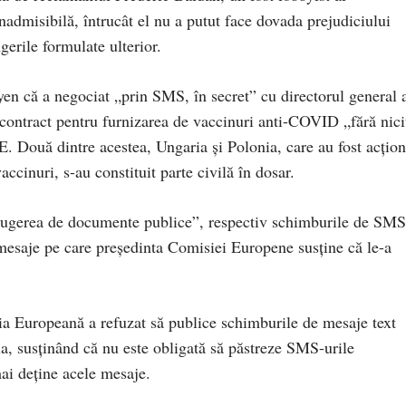
nadmisibilă, întrucât el nu a putut face dovada prejudiciului
ngerile formulate ulterior.
en că a negociat „prin SMS, în secret” cu directorul general 
contract pentru furnizarea de vaccinuri anti-COVID „fără nic
. Două dintre acestea, Ungaria şi Polonia, care au fost acţion
ccinuri, s-au constituit parte civilă în dosar.
istrugerea de documente publice”, respectiv schimburile de SMS
 mesaje pe care preşedinta Comisiei Europene susţine că le-a
ia Europeană a refuzat să publice schimburile de mesaje text
a, susţinând că nu este obligată să păstreze SMS-urile
mai deţine acele mesaje.