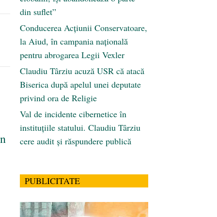
din suflet”
Conducerea Acțiunii Conservatoare,
la Aiud, în campania națională
pentru abrogarea Legii Vexler
Claudiu Târziu acuză USR că atacă
Biserica după apelul unei deputate
privind ora de Religie
Val de incidente cibernetice în
instituțiile statului. Claudiu Târziu
în
cere audit și răspundere publică
PUBLICITATE