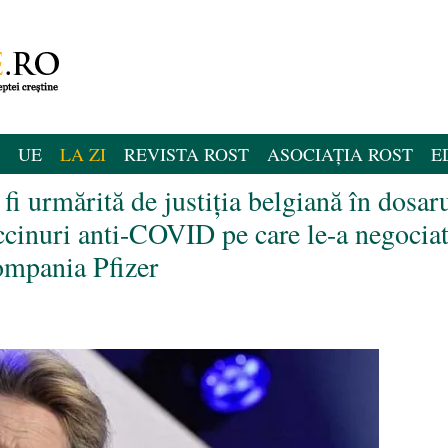
UE
LA ZI
REVISTA ROST
ASOCIAȚIA ROST
E
fi urmărită de justiţia belgiană în dosar
vaccinuri anti-COVID pe care le-a negocia
ompania Pfizer