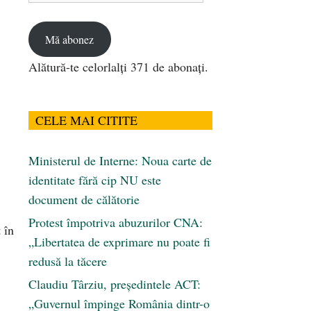
email
Mă abonez
Alătură-te celorlalți 371 de abonați.
CELE MAI CITITE
Ministerul de Interne: Noua carte de
identitate fără cip NU este
document de călătorie
Protest împotriva abuzurilor CNA:
 în
„Libertatea de exprimare nu poate fi
redusă la tăcere
Claudiu Târziu, președintele ACT:
„Guvernul împinge România dintr-o