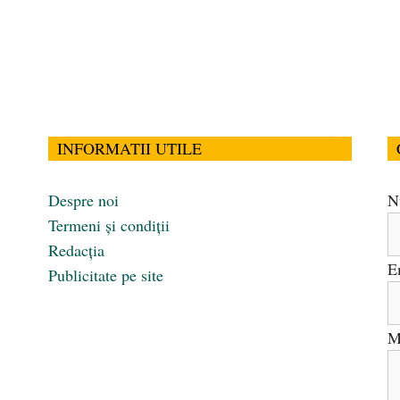
INFORMATII UTILE
Despre noi
N
Termeni și condiții
Redacția
E
Publicitate pe site
M