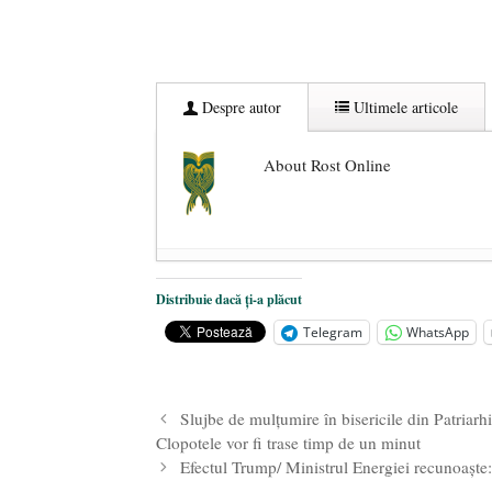
Despre autor
Ultimele articole
About Rost Online
Dezvăluiri cutremurătoare despre 
Distribuie dacă ți-a plăcut
Statul care servește Națiunea
- 21 
Telegram
WhatsApp
Legea Vexler produce efecte. Bustu
Slujbe de mulţumire în bisericile din Patriar
Clopotele vor fi trase timp de un minut
Efectul Trump/ Ministrul Energiei recunoașt