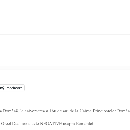
președintele Ucrainei, Volodymyr Zelensky
- 13 mai 2026
aprilie 2026
Imprimare
l poetului Octavian Goga, înlăturat din Iași
- 16 aprilie 2026
hia Română, la aniversarea a 166 de ani de la Unirea Principatelor Român
e: Greel Deal are efecte NEGATIVE asupra României!