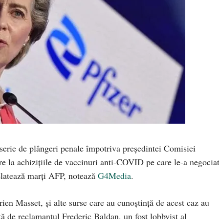
o serie de plângeri penale împotriva preşedintei Comisiei
e la achiziţiile de vaccinuri anti-COVID pe care le-a negociat
elatează marţi AFP, notează
G4Media
.
ien Masset, şi alte surse care au cunoştinţă de acest caz au
ă de reclamantul Frederic Baldan, un fost lobbyist al