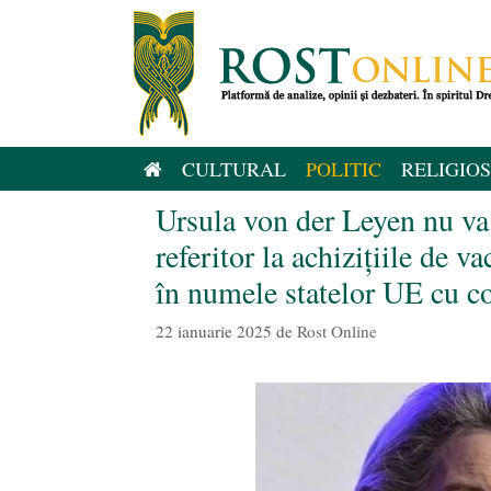
Sari
la
conținut
CULTURAL
POLITIC
RELIGIOS
Ursula von der Leyen nu va 
referitor la achiziţiile de 
în numele statelor UE cu c
22 ianuarie 2025
de
Rost Online