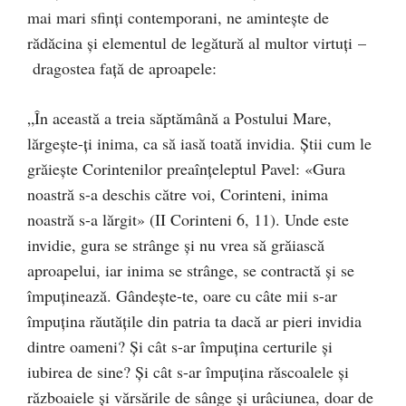
mai mari sfinți contemporani, ne amintește de
rădăcina și elementul de legătură al multor virtuți –
dragostea față de aproapele:
„În această a treia săptămână a Postului Mare,
lărgeşte-ţi inima, ca să iasă toată invidia. Ştii cum le
grăieşte Corintenilor preaînţeleptul Pavel: «Gura
noastră s-a deschis către voi, Corinteni, inima
noastră s-a lărgit» (II Corinteni 6, 11). Unde este
invidie, gura se strânge şi nu vrea să grăiască
aproapelui, iar inima se strânge, se contractă şi se
împuţinează. Gândeşte-te, oare cu câte mii s-ar
împuţina răutăţile din patria ta dacă ar pieri invidia
dintre oameni? Şi cât s-ar împuţina certurile şi
iubirea de sine? Şi cât s-ar împuţina răscoalele şi
războaiele şi vărsările de sânge şi urâciunea, doar de