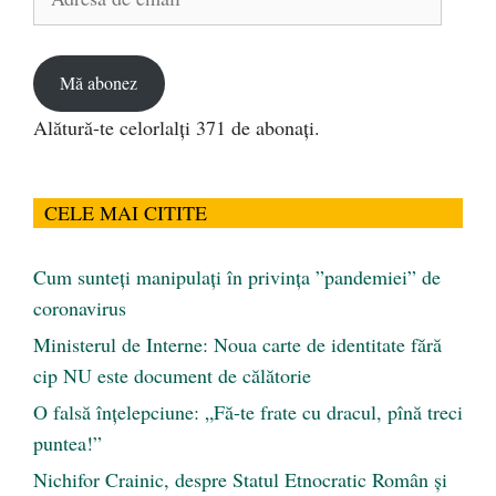
de
email
Mă abonez
Alătură-te celorlalți 371 de abonați.
CELE MAI CITITE
Cum sunteți manipulați în privința ”pandemiei” de
coronavirus
Ministerul de Interne: Noua carte de identitate fără
cip NU este document de călătorie
O falsă înțelepciune: „Fă-te frate cu dracul, pînă treci
puntea!”
Nichifor Crainic, despre Statul Etnocratic Român şi