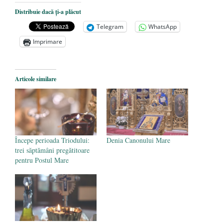
Dezvăluiri cutremurătoare despre
Distribuie dacă ți-a plăcut
președintele Ucrainei, Volodymyr
Telegram
WhatsApp
Zelensky
- 13 mai 2026
Imprimare
Statul care servește Națiunea
- 21 aprilie
2026
Legea Vexler produce efecte. Bustul
Articole similare
poetului Octavian Goga, înlăturat din Iași
- 16 aprilie 2026
Începe perioada Triodului:
Denia Canonului Mare
trei săptămâni pregătitoare
pentru Postul Mare