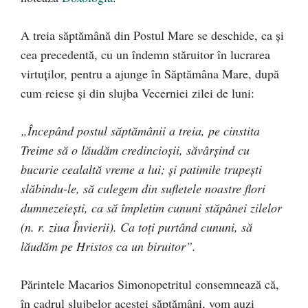
A treia săptămână din Postul Mare se deschide, ca și
cea precedentă, cu un îndemn stăruitor în lucrarea
virtuților, pentru a ajunge în Săptămâna Mare, după
cum reiese și din slujba Vecerniei zilei de luni:
„Începând postul săptămânii a treia, pe cinstita
Treime să o lăudăm credincioşii, săvârşind cu
bucurie cealaltă vreme a lui; şi patimile trupeşti
slăbindu-le, să culegem din sufletele noastre flori
dumnezeieşti, ca să împletim cununi stăpânei zilelor
(n. r. ziua Învierii). Ca toţi purtând cununi, să
lăudăm pe Hristos ca un biruitor”.
Părintele Macarios Simonopetritul consemnează că,
în cadrul slujbelor acestei săptămâni, vom auzi