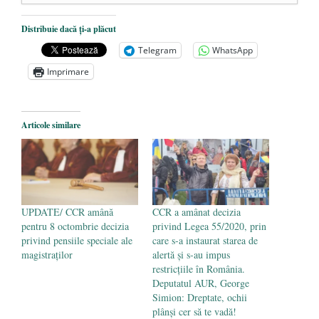
Dezvăluiri cutremurătoare despre
Distribuie dacă ți-a plăcut
președintele Ucrainei, Volodymyr
Telegram
WhatsApp
Zelensky
- 13 mai 2026
Imprimare
Statul care servește Națiunea
- 21 aprilie
2026
Legea Vexler produce efecte. Bustul
Articole similare
poetului Octavian Goga, înlăturat din Iași
- 16 aprilie 2026
UPDATE/ CCR amână
CCR a amânat decizia
pentru 8 octombrie decizia
privind Legea 55/2020, prin
privind pensiile speciale ale
care s-a instaurat starea de
magistraților
alertă și s-au impus
restricțiile în România.
Deputatul AUR, George
Simion: Dreptate, ochii
plânși cer să te vadă!