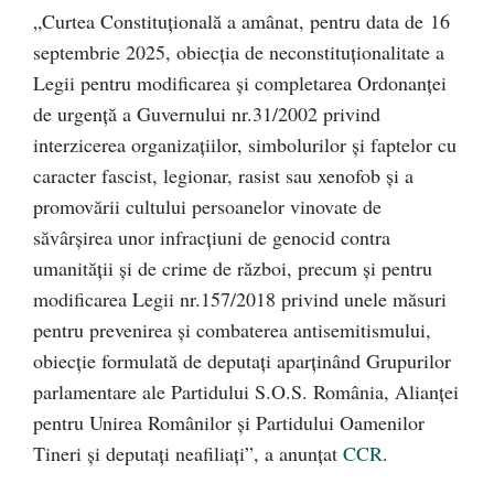
„Curtea Constituțională a amânat, pentru data de 16
septembrie 2025, obiecția de neconstituționalitate a
Legii pentru modificarea și completarea Ordonanței
de urgență a Guvernului nr.31/2002 privind
interzicerea organizațiilor, simbolurilor și faptelor cu
caracter fascist, legionar, rasist sau xenofob și a
promovării cultului persoanelor vinovate de
săvârșirea unor infracțiuni de genocid contra
umanității și de crime de război, precum și pentru
modificarea Legii nr.157/2018 privind unele măsuri
pentru prevenirea și combaterea antisemitismului,
obiecție formulată de deputați aparținând Grupurilor
parlamentare ale Partidului S.O.S. România, Alianței
pentru Unirea Românilor și Partidului Oamenilor
Tineri și deputați neafiliați”, a anunțat
CCR
.