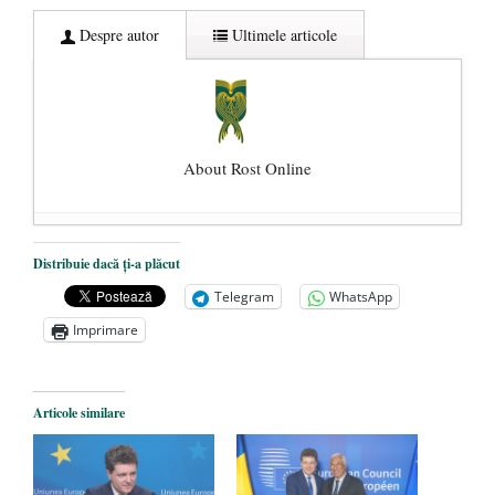
Despre autor
Ultimele articole
About Rost Online
Dezvăluiri cutremurătoare despre
Distribuie dacă ți-a plăcut
președintele Ucrainei, Volodymyr
Telegram
WhatsApp
Zelensky
- 13 mai 2026
Imprimare
Statul care servește Națiunea
- 21 aprilie
2026
Legea Vexler produce efecte. Bustul
Articole similare
poetului Octavian Goga, înlăturat din Iași
- 16 aprilie 2026