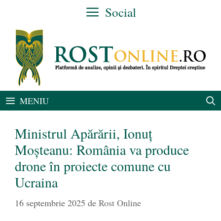
Sari
Social
la
conținut
MENIU
Ministrul Apărării, Ionuț
Moșteanu: România va produce
drone în proiecte comune cu
Ucraina
16 septembrie 2025
de
Rost Online