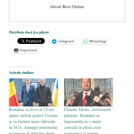
About Rost Online
Dezvăluiri cutremurătoare despre
Distribuie dacă ți-a plăcut
președintele Ucrainei, Volodymyr
Telegram
WhatsApp
Zelensky
- 13 mai 2026
Imprimare
Statul care servește Națiunea
- 21 aprilie
2026
Legea Vexler produce efecte. Bustul
Articole similare
poetului Octavian Goga, înlăturat din Iași
- 16 aprilie 2026
România va livra al 23-lea
Claudiu Târziu, avertisment
ajutor militar pentru Ucraina
puternic: România se
și va furniza arme fabricate
împrumută cu o sumă
în SUA. Anunțul ministrului
colosală în plină criză
ucrainean al Apărării după
economică și susține