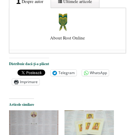
Despre autor
Ultimele articole
About Rost Online
Dezvăluiri cutremurătoare despre
Distribuie dacă ți-a plăcut
președintele Ucrainei, Volodymyr
Telegram
WhatsApp
Zelensky
- 13 mai 2026
Imprimare
Statul care servește Națiunea
- 21 aprilie
2026
Legea Vexler produce efecte. Bustul
Articole similare
poetului Octavian Goga, înlăturat din Iași
- 16 aprilie 2026