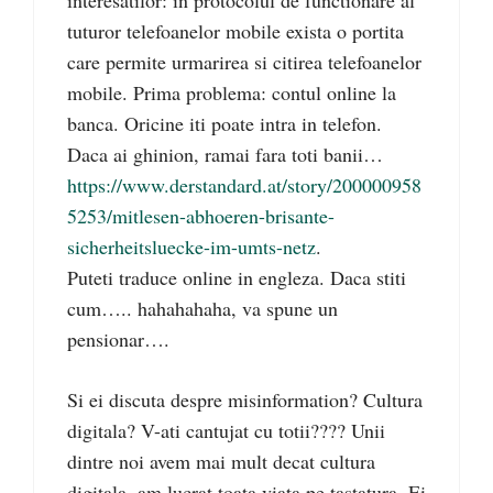
interesatilor: in protocolul de functionare al
tuturor telefoanelor mobile exista o portita
care permite urmarirea si citirea telefoanelor
mobile. Prima problema: contul online la
banca. Oricine iti poate intra in telefon.
Daca ai ghinion, ramai fara toti banii…
https://www.derstandard.at/story/200000958
5253/mitlesen-abhoeren-brisante-
sicherheitsluecke-im-umts-netz
.
Puteti traduce online in engleza. Daca stiti
cum….. hahahahaha, va spune un
pensionar….
Si ei discuta despre misinformation? Cultura
digitala? V-ati cantujat cu totii???? Unii
dintre noi avem mai mult decat cultura
digitala, am lucrat toata viata pe tastatura. Ei