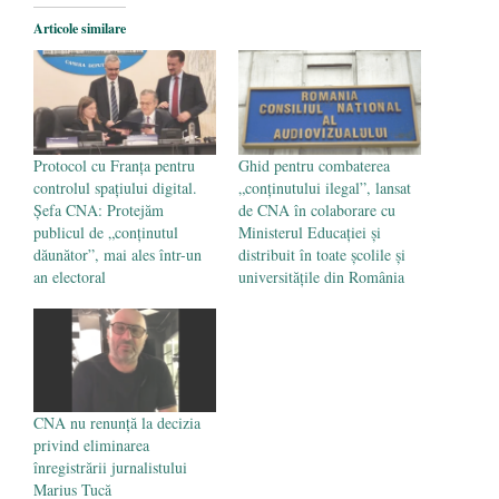
Legea Vexler produce efecte. Bustul
Articole similare
poetului Octavian Goga, înlăturat din Iași
- 16 aprilie 2026
Protocol cu Franța pentru
Ghid pentru combaterea
controlul spațiului digital.
„conținutului ilegal”, lansat
Șefa CNA: Protejăm
de CNA în colaborare cu
publicul de „conținutul
Ministerul Educației și
dăunător”, mai ales într-un
distribuit în toate școlile și
an electoral
universitățile din România
CNA nu renunță la decizia
privind eliminarea
înregistrării jurnalistului
Marius Tucă