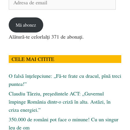
de
email
Mă abonez
Alătură-te celorlalți 371 de abonați.
CELE MAI CITITE
O falsă înțelepciune: „Fă-te frate cu dracul, pînă treci
puntea!”
Claudiu Târziu, președintele ACT: „Guvernul
împinge România dintr-o criză în alta. Astăzi, în
criza energiei.”
350.000 de români pot face o minune! Cu un singur
leu de om