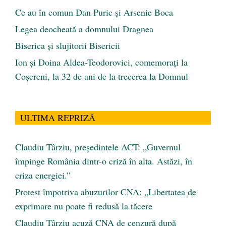
Ce au în comun Dan Puric şi Arsenie Boca
Legea deocheată a domnului Dragnea
Biserica și slujitorii Bisericii
Ion și Doina Aldea-Teodorovici, comemorați la
Coșereni, la 32 de ani de la trecerea la Domnul
ULTIMA REPRIZĂ
Claudiu Târziu, președintele ACT: „Guvernul
împinge România dintr-o criză în alta. Astăzi, în
criza energiei.”
Protest împotriva abuzurilor CNA: „Libertatea de
exprimare nu poate fi redusă la tăcere
Claudiu Târziu acuză CNA de cenzură după