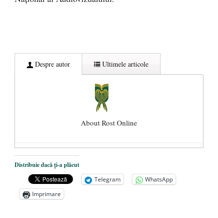
Despre autor
Ultimele articole
About Rost Online
Dezvăluiri cutremurătoare despre
Distribuie dacă ți-a plăcut
președintele Ucrainei, Volodymyr
Telegram
WhatsApp
Zelensky
- 13 mai 2026
Imprimare
Statul care servește Națiunea
- 21 aprilie
2026