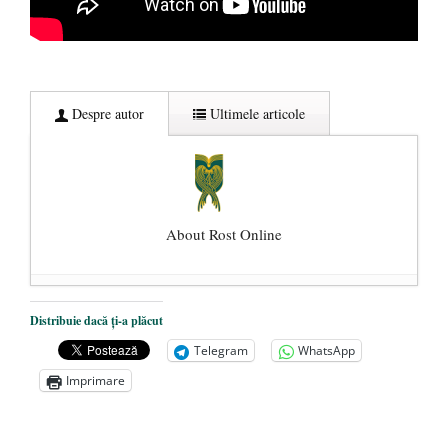
Despre autor
Ultimele articole
About Rost Online
Dezvăluiri cutremurătoare despre
Distribuie dacă ți-a plăcut
președintele Ucrainei, Volodymyr
Telegram
WhatsApp
Zelensky
- 13 mai 2026
Imprimare
Statul care servește Națiunea
- 21 aprilie
2026
Legea Vexler produce efecte. Bustul