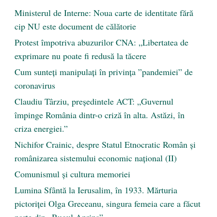
Ministerul de Interne: Noua carte de identitate fără
cip NU este document de călătorie
Protest împotriva abuzurilor CNA: „Libertatea de
exprimare nu poate fi redusă la tăcere
Cum sunteți manipulați în privința ”pandemiei” de
coronavirus
Claudiu Târziu, președintele ACT: „Guvernul
împinge România dintr-o criză în alta. Astăzi, în
criza energiei.”
Nichifor Crainic, despre Statul Etnocratic Român şi
românizarea sistemului economic naţional (II)
Comunismul şi cultura memoriei
Lumina Sfântă la Ierusalim, în 1933. Mărturia
pictoriței Olga Greceanu, singura femeia care a făcut
parte din „Rugul Aprins”