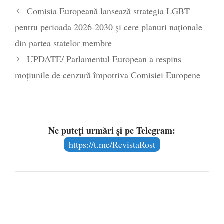
Comisia Europeană lansează strategia LGBT
poetului Octavian Goga, înlăturat din Iași
pentru perioada 2026-2030 și cere planuri naționale
- 16 aprilie 2026
din partea statelor membre
UPDATE/ Parlamentul European a respins
moțiunile de cenzură împotriva Comisiei Europene
Ne puteți urmări și pe Telegram:
https://t.me/RevistaRost