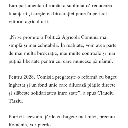
Europarlamentarul român a subliniat că reducerea
finanțarii și creșterea birocrației pune în pericol
viitorul agriculturii.
„Ni se promite o Politică Agricolă Comună mai
simplă și mai echitabilă. În realitate, vom avea parte
de mai multă birocrație, mai multe controale și mai
puțină libertate pentru cei care muncesc pământul.
Pentru 2028, Comisia pregătește o reformă cu buget
înghețat și un fond unic care diluează plățile directe
și slăbește solidaritatea între state”, a spus Claudiu
Târziu.
Potrivit acestuia, țările cu bugete mai mici, precum
România, vor pierde.