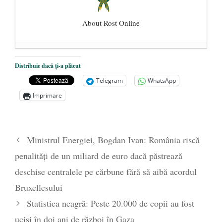
About Rost Online
Dezvăluiri cutremurătoare despre
Distribuie dacă ți-a plăcut
președintele Ucrainei, Volodymyr
Telegram
WhatsApp
Zelensky
- 13 mai 2026
Imprimare
Statul care servește Națiunea
- 21 aprilie
2026
Legea Vexler produce efecte. Bustul
Ministrul Energiei, Bogdan Ivan: România riscă
poetului Octavian Goga, înlăturat din Iași
penalități de un miliard de euro dacă păstrează
- 16 aprilie 2026
deschise centralele pe cărbune fără să aibă acordul
Bruxellesului
Statistica neagră: Peste 20.000 de copii au fost
ucişi în doi ani de război în Gaza