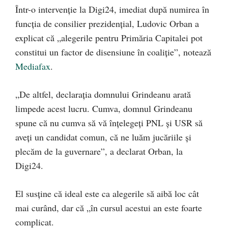
Într-o intervenție la Digi24, imediat după numirea în
funcția de consilier prezidențial, Ludovic Orban a
explicat că „alegerile pentru Primăria Capitalei pot
constitui un factor de disensiune în coaliție”, notează
Mediafax
.
„De altfel, declarația domnului Grindeanu arată
limpede acest lucru. Cumva, domnul Grindeanu
spune că nu cumva să vă înțelegeți PNL și USR să
aveți un candidat comun, că ne luăm jucăriile și
plecăm de la guvernare”, a declarat Orban, la
Digi24.
El susține că ideal este ca alegerile să aibă loc cât
mai curând, dar că „în cursul acestui an este foarte
complicat.