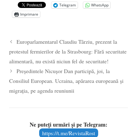
Telegram
WhatsApp
Zelensky
- 13 mai 2026
Imprimare
Statul care servește Națiunea
- 21 aprilie
2026
Legea Vexler produce efecte. Bustul
Europarlamentarul Claudiu Târziu, prezent la
poetului Octavian Goga, înlăturat din Iași
protestul fermierilor de la Strasbourg: Fără securitate
- 16 aprilie 2026
alimentară, nu există niciun fel de securitate!
Președintele Nicușor Dan participă, joi, la
Consiliul European. Ucraina, apărarea europeană și
migrația, pe agenda reuniunii
Ne puteți urmări și pe Telegram:
https://t.me/RevistaRost