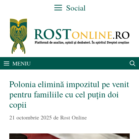
Sari
Social
la
conținut
MENIU
Polonia elimină impozitul pe venit
pentru familiile cu cel puțin doi
copii
21 octombrie 2025
de
Rost Online