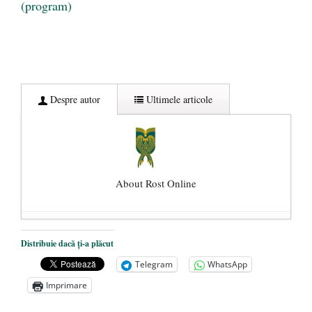
(program)
Despre autor
Ultimele articole
About Rost Online
Dezvăluiri cutremurătoare despre
Distribuie dacă ți-a plăcut
președintele Ucrainei, Volodymyr
Telegram
WhatsApp
Zelensky
- 13 mai 2026
Imprimare
Statul care servește Națiunea
- 21 aprilie
2026