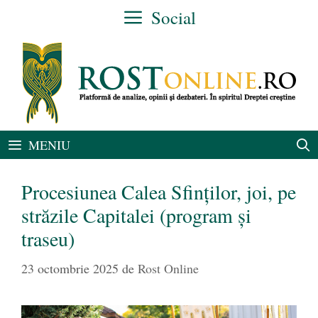
Sari
Social
la
conținut
MENIU
Procesiunea Calea Sfinților, joi, pe
străzile Capitalei (program și
traseu)
23 octombrie 2025
de
Rost Online