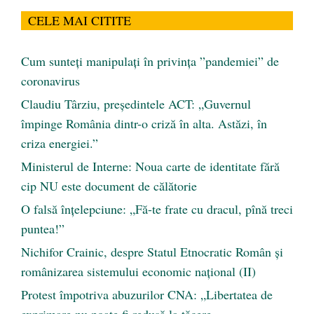
CELE MAI CITITE
Cum sunteți manipulați în privința ”pandemiei” de
coronavirus
Claudiu Târziu, președintele ACT: „Guvernul
împinge România dintr-o criză în alta. Astăzi, în
criza energiei.”
Ministerul de Interne: Noua carte de identitate fără
cip NU este document de călătorie
O falsă înțelepciune: „Fă-te frate cu dracul, pînă treci
puntea!”
Nichifor Crainic, despre Statul Etnocratic Român şi
românizarea sistemului economic naţional (II)
Protest împotriva abuzurilor CNA: „Libertatea de
exprimare nu poate fi redusă la tăcere