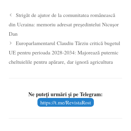
Legea Vexler produce efecte. Bustul
Strigăt de ajutor de la comunitatea românească
poetului Octavian Goga, înlăturat din Iași
din Ucraina: memoriu adresat președintelui Nicușor
- 16 aprilie 2026
Dan
Europarlamentarul Claudiu Târziu critică bugetul
UE pentru perioada 2028-2034: Majorează puternic
cheltuielile pentru apărare, dar ignoră agricultura
Ne puteți urmări și pe Telegram:
https://t.me/RevistaRost