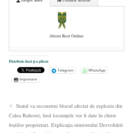
About Rost Online
Dezvăluiri cutremurătoare despre
Distribuie dacă ți-a plăcut
președintele Ucrainei, Volodymyr
Telegram
WhatsApp
Zelensky
- 13 mai 2026
Imprimare
Statul care servește Națiunea
- 21 aprilie
2026
Legea Vexler produce efecte. Bustul
Statul va reconstrui blocul afectat de explozia din
poetului Octavian Goga, înlăturat din Iași
Calea Rahovei, însă locuințele vor fi date în chirie
- 16 aprilie 2026
foștilor proprietari. Explicația ministrului Dezvoltării