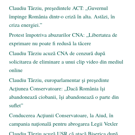
Claudiu Târziu, președintele ACT: „Guvernul
împinge România dintr-o criză în alta. Astăzi, în
criza energiei.”
Protest împotriva abuzurilor CNA: „Libertatea de
exprimare nu poate fi redusă la tăcere
Claudiu Târziu acuză CNA de cenzură după
solicitarea de eliminare a unui clip video din mediul
online
Claudiu Târziu, europarlamentar și președinte
Acțiunea Conservatoare: „Dacă România își
abandonează ciobanii, își abandonează o parte din
suflet”
Conducerea Acțiunii Conservatoare, la Aiud, în
campania națională pentru abrogarea Legii Vexler
Claudiu Târziu acuză USR că atacă Biserica după