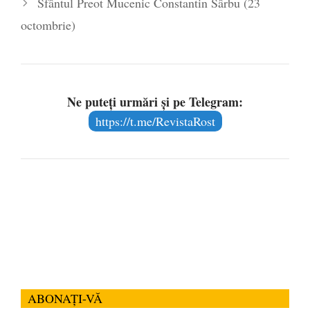
Sfântul Preot Mucenic Constantin Sârbu (23
octombrie)
Ne puteți urmări și pe Telegram:
https://t.me/RevistaRost
ABONAȚI-VĂ