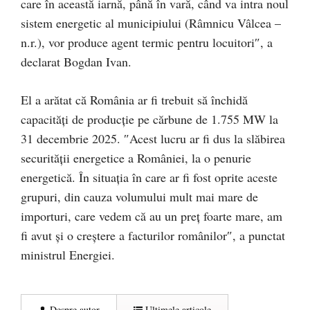
care în această iarnă, până în vară, când va intra noul
sistem energetic al municipiului (Râmnicu Vâlcea –
n.r.), vor produce agent termic pentru locuitori″, a
declarat Bogdan Ivan.
El a arătat că România ar fi trebuit să închidă
capacități de producție pe cărbune de 1.755 MW la
31 decembrie 2025. ″Acest lucru ar fi dus la slăbirea
securității energetice a României, la o penurie
energetică. În situația în care ar fi fost oprite aceste
grupuri, din cauza volumului mult mai mare de
importuri, care vedem că au un preț foarte mare, am
fi avut și o creștere a facturilor românilor″, a punctat
ministrul Energiei.
Despre autor
Ultimele articole