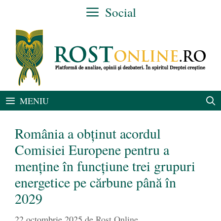
Sari
Social
la
conținut
MENIU
România a obținut acordul
Comisiei Europene pentru a
menține în funcțiune trei grupuri
energetice pe cărbune până în
2029
22 octombrie 2025
de
Rost Online