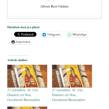
About Rost Online
Dezvăluiri cutremurătoare despre
Distribuie dacă ți-a plăcut
președintele Ucrainei, Volodymyr
Telegram
WhatsApp
Zelensky
- 13 mai 2026
Imprimare
Statul care servește Națiunea
- 21 aprilie
2026
Legea Vexler produce efecte. Bustul
Articole similare
poetului Octavian Goga, înlăturat din Iași
- 16 aprilie 2026
27 octombrie. Sf. Cuv.
27 octombrie. Sf. Cuv.
Dimitrie cel Nou,
Dimitrie cel Nou,
Ocrotitorul Bucureştilor
Ocrotitorul Bucureştilor