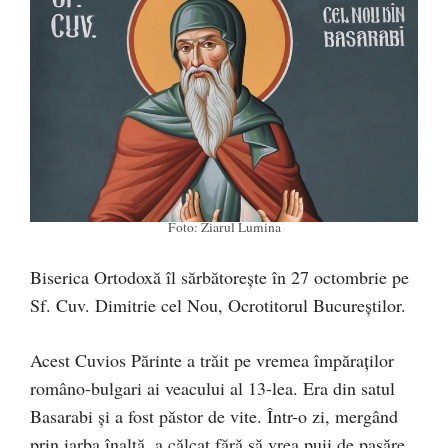
Foto: Ziarul Lumina
Biserica Ortodoxă îl sărbătoreşte în 27 octombrie pe
Sf. Cuv. Dimitrie cel Nou, Ocrotitorul Bucureştilor.
Acest Cuvios Părinte a trăit pe vremea împăraţilor
româno-bulgari ai veacului al 13-lea. Era din satul
Basarabi şi a fost păstor de vite. Într-o zi, mergând
prin iarba înaltă, a călcat fără să vrea puii de pasăre