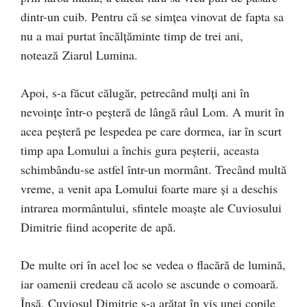
dintr-un cuib. Pentru că se simţea vinovat de fapta sa
nu a mai purtat încălţăminte timp de trei ani,
notează Ziarul Lumina.
Apoi, s-a făcut călugăr, petrecând mulţi ani în
nevoinţe într-o peşteră de lângă râul Lom. A murit în
acea peşteră pe lespedea pe care dormea, iar în scurt
timp apa Lomului a închis gura peşterii, aceasta
schimbându-se astfel într-un mormânt. Trecând multă
vreme, a venit apa Lomului foarte mare şi a deschis
intrarea mormântului, sfintele moaşte ale Cuviosului
Dimitrie fiind acoperite de apă.
De multe ori în acel loc se vedea o flacără de lumină,
iar oamenii credeau că acolo se ascunde o comoară.
Însă, Cuviosul Dimitrie s-a arătat în vis unei copile