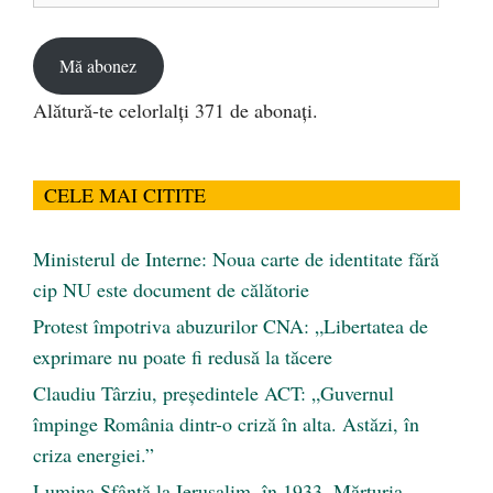
email
Mă abonez
Alătură-te celorlalți 371 de abonați.
CELE MAI CITITE
Ministerul de Interne: Noua carte de identitate fără
cip NU este document de călătorie
Protest împotriva abuzurilor CNA: „Libertatea de
exprimare nu poate fi redusă la tăcere
Claudiu Târziu, președintele ACT: „Guvernul
împinge România dintr-o criză în alta. Astăzi, în
criza energiei.”
Lumina Sfântă la Ierusalim, în 1933. Mărturia