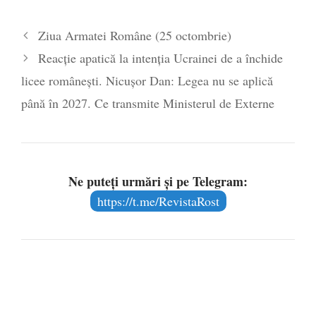
Legea Vexler produce efecte. Bustul
Ziua Armatei Române (25 octombrie)
poetului Octavian Goga, înlăturat din Iași
Reacție apatică la intenția Ucrainei de a închide
- 16 aprilie 2026
licee românești. Nicușor Dan: Legea nu se aplică
până în 2027. Ce transmite Ministerul de Externe
Ne puteți urmări și pe Telegram:
https://t.me/RevistaRost