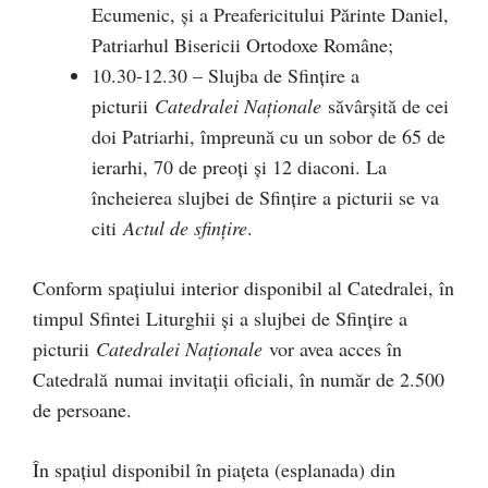
Ecumenic, și a Preafericitului Părinte Daniel,
Patriarhul Bisericii Ortodoxe Române;
10.30-12.30 – Slujba de Sfințire a
picturii
Catedralei Naționale
săvârșită de cei
doi Patriarhi, împreună cu un sobor de 65 de
ierarhi, 70 de preoți și 12 diaconi. La
încheierea slujbei de Sfințire a picturii se va
citi
Actul de sfințire
.
Conform spațiului interior disponibil al Catedralei, în
timpul Sfintei Liturghii și a slujbei de Sfințire a
picturii
Catedralei Naționale
vor avea acces în
Catedrală numai invitații oficiali, în număr de 2.500
de persoane.
În spațiul disponibil în piațeta (esplanada) din