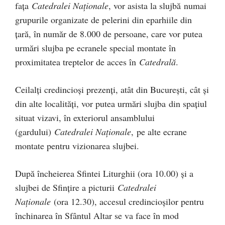
fața
Catedralei Naționale
, vor asista la slujbă numai
grupurile organizate de pelerini din eparhiile din
țară, în număr de 8.000 de persoane, care vor putea
urmări slujba pe ecranele special montate în
proximitatea treptelor de acces în
Catedrală
.
Ceilalți credincioși prezenți, atât din București, cât și
din alte localități, vor putea urmări slujba din spațiul
situat vizavi, în exteriorul ansamblului
(gardului)
Catedralei Naționale
, pe alte ecrane
montate pentru vizionarea slujbei.
După încheierea Sfintei Liturghii (ora 10.00) și a
slujbei de Sfințire a picturii
Catedralei
Naționale
(ora 12.30), accesul credincioșilor pentru
închinarea în Sfântul Altar se va face în mod