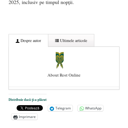
2025, inclusiv pe timpul nopții.
Despre autor
Ultimele articole
About Rost Online
Dezvăluiri cutremurătoare despre
Distribuie dacă ți-a plăcut
președintele Ucrainei, Volodymyr
Telegram
WhatsApp
Zelensky
- 13 mai 2026
Imprimare
Statul care servește Națiunea
- 21 aprilie
2026