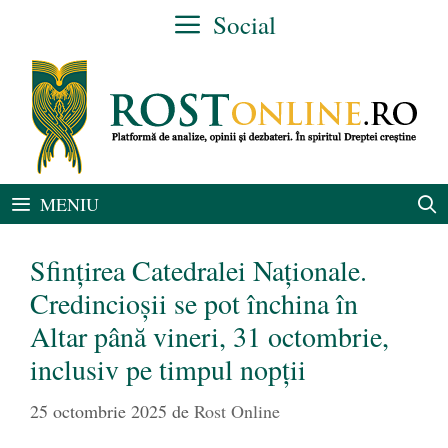
Sari
Social
la
conținut
MENIU
Sfințirea Catedralei Naționale.
Credincioșii se pot închina în
Altar până vineri, 31 octombrie,
inclusiv pe timpul nopții
25 octombrie 2025
de
Rost Online