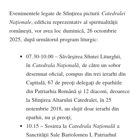
Evenimentele legate de Sfințirea picturii
Catedralei
Naționale
, edificiu reprezentativ al spiritualității
românești, vor avea loc duminică, 26 octombrie
2025, după următorul program liturgic:
07.30-10.00 – Săvârșirea Sfintei Liturghii,
în
Catedrala Națională
, de către un sobor
desemnat oficial, compus din trei ierarhi din
Capitală, 67 de preoți delegați de eparhiile
din Patriarhia Română și 12 diaconi, deoarece
la Sfințirea Altarului Catedralei, în 25
noiembrie 2018, au slujit doar ierarhi din
eparhii, nu și preoți;
10.15 – Sosirea la
Catedrala Națională
a
Sanctității Sale Bartolomeu I, Patriarhul