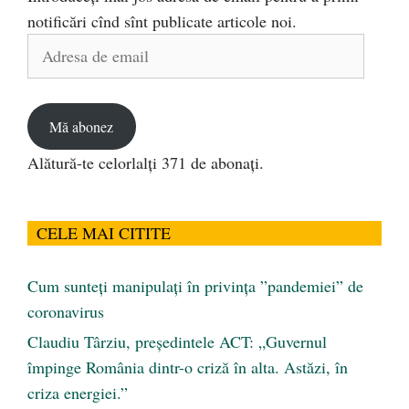
notificări cînd sînt publicate articole noi.
Adresa
de
email
Mă abonez
Alătură-te celorlalți 371 de abonați.
CELE MAI CITITE
Cum sunteți manipulați în privința ”pandemiei” de
coronavirus
Claudiu Târziu, președintele ACT: „Guvernul
împinge România dintr-o criză în alta. Astăzi, în
criza energiei.”