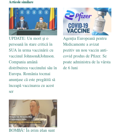
Articole similare
poetului Octavian Goga, înlăturat din Iași
- 16 aprilie 2026
UPDATE: Un mort şi o
Agenția Europeană pentru
persoană în stare critică în
Medicamente a avizat
SUA în urma vaccinării cu
pozitiv un nou vaccin anti-
vaccinul Johnson&Johnson.
covid produs de Pfizer. Se
Compania amână
poate administra de la vârsta
distribuirea vaccinului său în
de 6 luni
Europa. România tocmai
anunțase că este pregătită să
înceapă vaccinarea cu acest
ser
BOMBĂ! În prim plan sunt