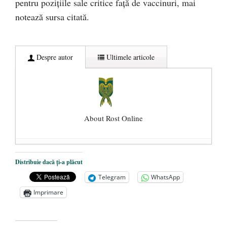
pentru poziţiile sale critice faţă de vaccinuri, mai
notează sursa citată.
Despre autor
Ultimele articole
About Rost Online
Dezvăluiri cutremurătoare despre
Distribuie dacă ți-a plăcut
președintele Ucrainei, Volodymyr
Telegram
WhatsApp
Zelensky
- 13 mai 2026
Imprimare
Statul care servește Națiunea
- 21 aprilie
2026
Legea Vexler produce efecte. Bustul