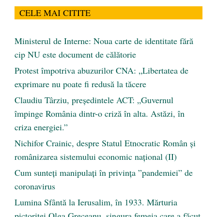
CELE MAI CITITE
Ministerul de Interne: Noua carte de identitate fără
cip NU este document de călătorie
Protest împotriva abuzurilor CNA: „Libertatea de
exprimare nu poate fi redusă la tăcere
Claudiu Târziu, președintele ACT: „Guvernul
împinge România dintr-o criză în alta. Astăzi, în
criza energiei.”
Nichifor Crainic, despre Statul Etnocratic Român şi
românizarea sistemului economic naţional (II)
Cum sunteți manipulați în privința ”pandemiei” de
coronavirus
Lumina Sfântă la Ierusalim, în 1933. Mărturia
pictoriței Olga Greceanu, singura femeia care a făcut