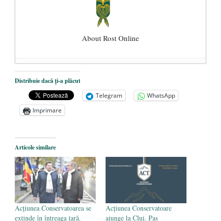
About Rost Online
Dezvăluiri cutremurătoare despre
Distribuie dacă ți-a plăcut
președintele Ucrainei, Volodymyr
Telegram
WhatsApp
Zelensky
- 13 mai 2026
Imprimare
Statul care servește Națiunea
- 21 aprilie
2026
Legea Vexler produce efecte. Bustul
Articole similare
poetului Octavian Goga, înlăturat din Iași
- 16 aprilie 2026
Acțiunea Conservatoarea se
Acțiunea Conservatoare
extinde în întreaga țară.
ajunge la Cluj. Pas