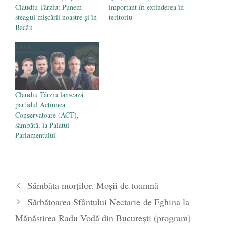
Claudiu Târziu: Punem
important în extinderea în
steagul mișcării noastre și în
teritoriu
Bacău
Claudiu Târziu lansează
partidul Acțiunea
Conservatoare (ACT),
sâmbătă, la Palatul
Parlamentului
Sâmbăta morților. Moșii de toamnă
Sărbătoarea Sfântului Nectarie de Eghina la
Mănăstirea Radu Vodă din București (program)