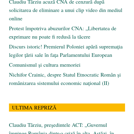
Claudiu Târziu acuză CNA de cenzură după
solicitarea de eliminare a unui clip video din mediul
online
Protest împotriva abuzurilor CNA: „Libertatea de
exprimare nu poate fi redusă la tăcere
Discurs istoric! Premierul Poloniei apără supremația
legilor țării sale în fața Parlamentului European
Comunismul şi cultura memoriei
Nichifor Crainic, despre Statul Etnocratic Român şi
românizarea sistemului economic naţional (II)
ULTIMA REPRIZĂ
Claudiu Târziu, președintele ACT: „Guvernul
împinge România dintr-o criză în alta. Astăzi, în