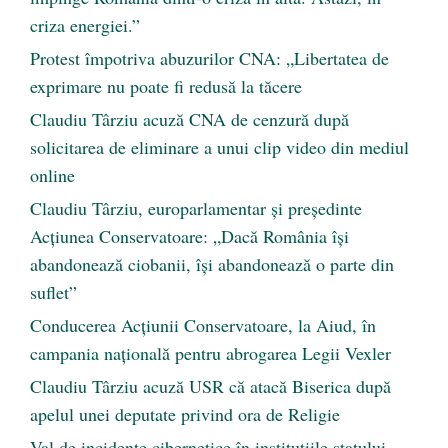
criza energiei.”
Protest împotriva abuzurilor CNA: „Libertatea de
exprimare nu poate fi redusă la tăcere
Claudiu Târziu acuză CNA de cenzură după
solicitarea de eliminare a unui clip video din mediul
online
Claudiu Târziu, europarlamentar și președinte
Acțiunea Conservatoare: „Dacă România își
abandonează ciobanii, își abandonează o parte din
suflet”
Conducerea Acțiunii Conservatoare, la Aiud, în
campania națională pentru abrogarea Legii Vexler
Claudiu Târziu acuză USR că atacă Biserica după
apelul unei deputate privind ora de Religie
Val de incidente cibernetice în instituțiile statului.