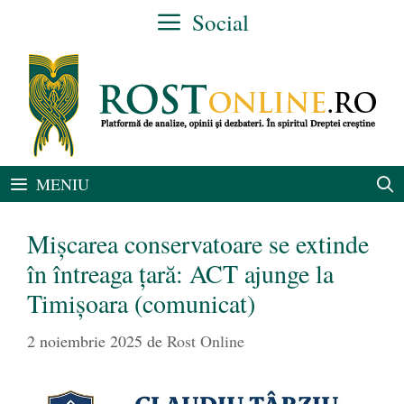
Sari
Social
la
conținut
MENIU
Mișcarea conservatoare se extinde
în întreaga țară: ACT ajunge la
Timișoara (comunicat)
2 noiembrie 2025
de
Rost Online