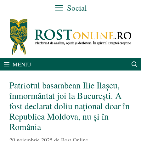
Sari
Social
la
conținut
MENIU
Patriotul basarabean Ilie Ilașcu,
înmormântat joi la București. A
fost declarat doliu național doar în
Republica Moldova, nu și în
România
20 noiembrie 2025
de
Rost Online