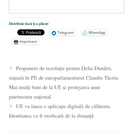
Dezvăluiri cutremurătoare despre
Distribuie dacă ți-a plăcut
președintele Ucrainei, Volodymyr
Telegram
WhatsApp
Zelensky
- 13 mai 2026
Imprimare
Statul care servește Națiunea
- 21 aprilie
2026
Legea Vexler produce efecte. Bustul
Propunere de rezoluție pentru Delta Dunării,
poetului Octavian Goga, înlăturat din Iași
inițiată în PE de europarlamentarul Claudiu Târziu:
- 16 aprilie 2026
Mai mulți bani de la UE și protejarea unui
patrimoniu național
UE va lansa o aplicație digitală de călătorie.
Identitatea va fi verificată de la distanță