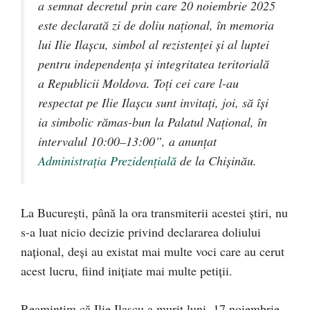
a semnat decretul prin care 20 noiembrie 2025
este declarată zi de doliu național, în memoria
lui Ilie Ilașcu, simbol al rezistenței și al luptei
pentru independența și integritatea teritorială
a Republicii Moldova. Toți cei care l-au
respectat pe Ilie Ilașcu sunt invitați, joi, să își
ia simbolic rămas-bun la Palatul Național, în
intervalul 10:00–13:00”, a anunțat
Administrația Prezidențială
de la Chișinău.
La București, până la ora transmiterii acestei știri, nu
s-a luat nicio decizie privind declararea doliului
național, deși au existat mai multe voci care au cerut
acest lucru, fiind inițiate mai multe petiții.
Reamintim că Ilie Ilașcu a murit luni, 17 noiembrie,