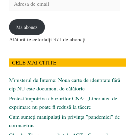
Adresa
de
email
Mă abonez
Alătură-te celorlalți 371 de abonați.
CELE MAI CITITE
Ministerul de Interne: Noua carte de identitate fără
cip NU este document de călătorie
Protest împotriva abuzurilor CNA: „Libertatea de
exprimare nu poate fi redusă la tăcere
Cum sunteți manipulați în privința ”pandemiei” de
coronavirus
Claudiu Târziu, președintele ACT: „Guvernul