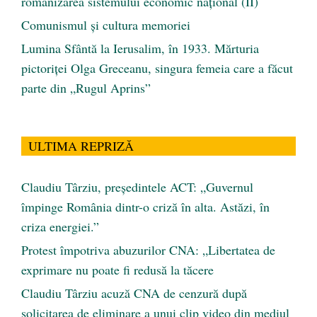
românizarea sistemului economic naţional (II)
Comunismul şi cultura memoriei
Lumina Sfântă la Ierusalim, în 1933. Mărturia
pictoriței Olga Greceanu, singura femeia care a făcut
parte din „Rugul Aprins”
ULTIMA REPRIZĂ
Claudiu Târziu, președintele ACT: „Guvernul
împinge România dintr-o criză în alta. Astăzi, în
criza energiei.”
Protest împotriva abuzurilor CNA: „Libertatea de
exprimare nu poate fi redusă la tăcere
Claudiu Târziu acuză CNA de cenzură după
solicitarea de eliminare a unui clip video din mediul