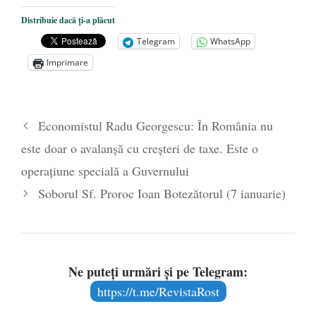
Dezvăluiri cutremurătoare despre
Distribuie dacă ți-a plăcut
președintele Ucrainei, Volodymyr
Telegram
WhatsApp
Zelensky
- 13 mai 2026
Imprimare
Statul care servește Națiunea
- 21 aprilie
2026
Legea Vexler produce efecte. Bustul
Economistul Radu Georgescu: În România nu
poetului Octavian Goga, înlăturat din Iași
este doar o avalanșă cu creșteri de taxe. Este o
- 16 aprilie 2026
operațiune specială a Guvernului
Soborul Sf. Proroc Ioan Botezătorul (7 ianuarie)
Ne puteți urmări și pe Telegram:
https://t.me/RevistaRost