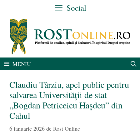
Sari
Social
la
conținut
MENIU
Claudiu Târziu, apel public pentru
salvarea Universității de stat
„Bogdan Petriceicu Hașdeu” din
Cahul
6 ianuarie 2026
de
Rost Online