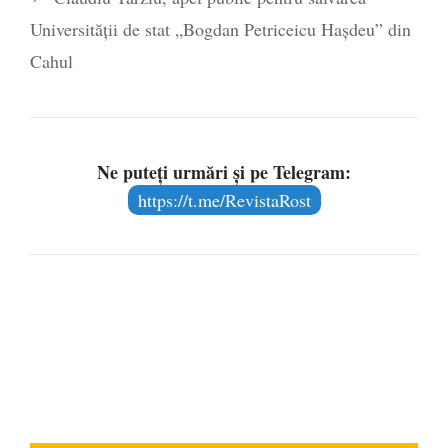
Universității de stat „Bogdan Petriceicu Hașdeu” din
Cahul
Ne puteți urmări și pe Telegram:
https://t.me/RevistaRost