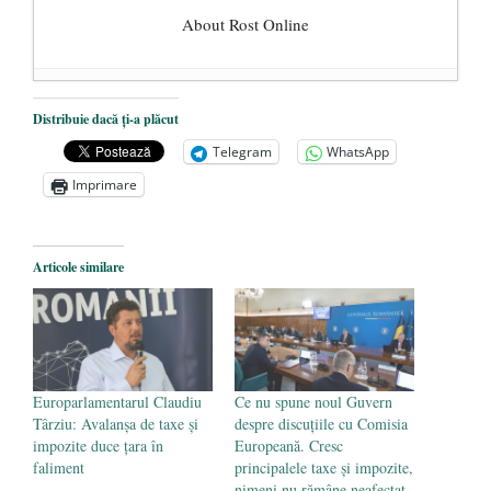
About Rost Online
Dezvăluiri cutremurătoare despre
Distribuie dacă ți-a plăcut
președintele Ucrainei, Volodymyr
Telegram
WhatsApp
Zelensky
- 13 mai 2026
Imprimare
Statul care servește Națiunea
- 21 aprilie
2026
Legea Vexler produce efecte. Bustul
Articole similare
poetului Octavian Goga, înlăturat din Iași
- 16 aprilie 2026
Europarlamentarul Claudiu
Ce nu spune noul Guvern
Târziu: Avalanșa de taxe și
despre discuțiile cu Comisia
impozite duce țara în
Europeană. Cresc
faliment
principalele taxe și impozite,
nimeni nu rămâne neafectat