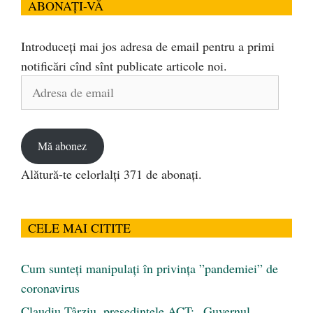
ABONAȚI-VĂ
Introduceți mai jos adresa de email pentru a primi
notificări cînd sînt publicate articole noi.
Adresa
de
email
Mă abonez
Alătură-te celorlalți 371 de abonați.
CELE MAI CITITE
Cum sunteți manipulați în privința ”pandemiei” de
coronavirus
Claudiu Târziu, președintele ACT: „Guvernul