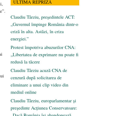
ULTIMA REPRIZĂ
i,
e”.
Claudiu Târziu, președintele ACT:
„Guvernul împinge România dintr-o
criză în alta. Astăzi, în criza
energiei.”
Protest împotriva abuzurilor CNA:
ai
„Libertatea de exprimare nu poate fi
redusă la tăcere
Claudiu Târziu acuză CNA de
lui
cenzură după solicitarea de
eliminare a unui clip video din
mediul online
Claudiu Târziu, europarlamentar și
președinte Acțiunea Conservatoare:
„Dacă România își abandonează