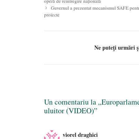
operă de reîntregire națională
Guvernul a prezentat mecanismul SAFE pentr
proiecte
Ne puteți urmări 
Un comentariu la „Europarlamen
uluitor (VIDEO)”
viorel draghici