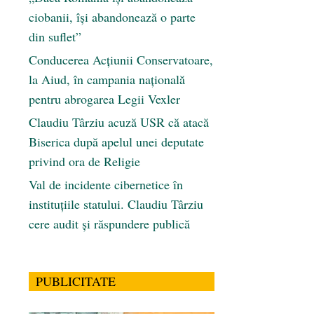
ciobanii, își abandonează o parte
din suflet”
Conducerea Acțiunii Conservatoare,
la Aiud, în campania națională
pentru abrogarea Legii Vexler
Claudiu Târziu acuză USR că atacă
Biserica după apelul unei deputate
privind ora de Religie
Val de incidente cibernetice în
instituțiile statului. Claudiu Târziu
cere audit și răspundere publică
PUBLICITATE