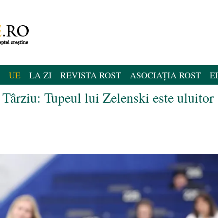
UE
LA ZI
REVISTA ROST
ASOCIAȚIA ROST
E
ârziu: Tupeul lui Zelenski este uluitor