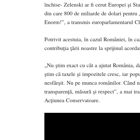
închise- Zelenski ar fi cerut Europei și Sta
din care 800 de miliarde de dolari pentru „
Enorm!”, a transmis europarlamentarul Cl
Potrivit acestuia, în cazul României, în ca
contribuția țării noastre la sprijinul acord
„Nu știm exact cu cât a ajutat România, da
știm că taxele și impozitele cresc, iar pop
nesfârșit. Nu pe munca românilor. Când not
transparență, măsură și respect”, a mai tr
Acțiunea Conservatoare.