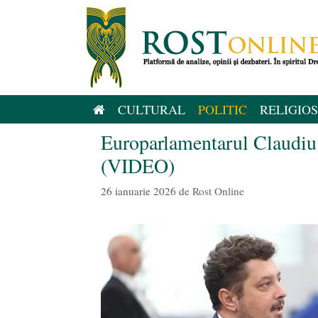
Sari
la
conținut
CULTURAL
POLITIC
RELIGIOS
Europarlamentarul Claudiu T
(VIDEO)
26 ianuarie 2026
de
Rost Online