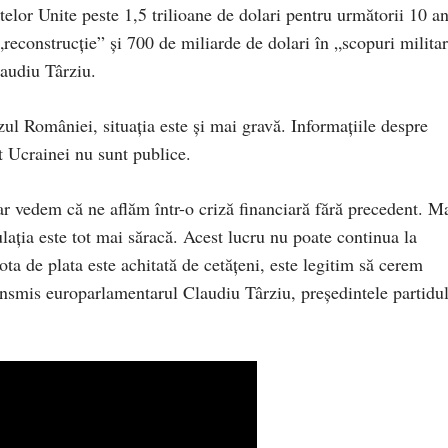
telor Unite peste 1,5 trilioane de dolari pentru următorii 10 an
reconstrucție” și 700 de miliarde de dolari în „scopuri militar
audiu Târziu.
zul României, situația este și mai gravă. Informațiile despre
at Ucrainei nu sunt publice.
r vedem că ne aflăm într-o criză financiară fără precedent. M
ulația este tot mai săracă. Acest lucru nu poate continua la
a de plata este achitată de cetățeni, este legitim să cerem
ansmis europarlamentarul Claudiu Târziu, președintele partidu