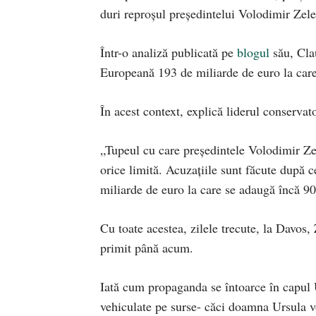
duri reproșul președintelui Volodimir Zel
Într-o analiză publicată pe
blogul
său, Cla
Europeană 193 de miliarde de euro la care
În acest context, explică liderul conservato
„Tupeul cu care președintele Volodimir Ze
orice limită. Acuzațiile sunt făcute după
miliarde de euro la care se adaugă încă 90
Cu toate acestea, zilele trecute, la Davos
primit până acum.
Iată cum propaganda se întoarce în capul
vehiculate pe surse- căci doamna Ursula vo