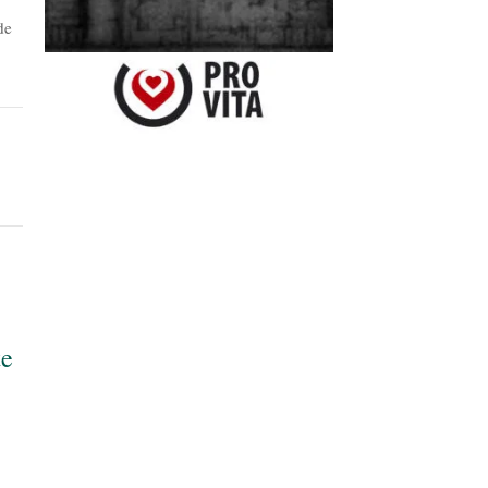
de
te