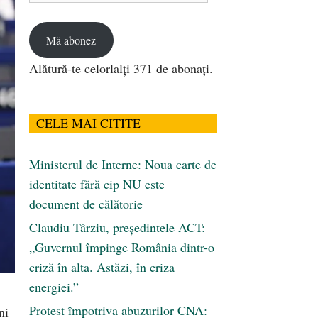
email
Mă abonez
Alătură-te celorlalți 371 de abonați.
CELE MAI CITITE
Ministerul de Interne: Noua carte de
identitate fără cip NU este
document de călătorie
Claudiu Târziu, președintele ACT:
„Guvernul împinge România dintr-o
criză în alta. Astăzi, în criza
energiei.”
Protest împotriva abuzurilor CNA:
ni