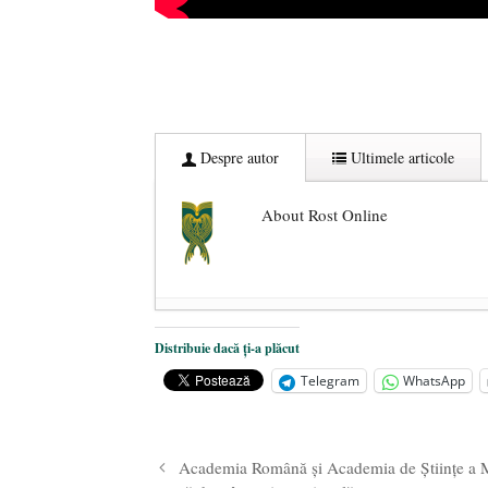
Despre autor
Ultimele articole
About Rost Online
Dezvăluiri cutremurătoare despre 
Distribuie dacă ți-a plăcut
Statul care servește Națiunea
- 21 
Telegram
WhatsApp
Legea Vexler produce efecte. Bustu
Academia Română și Academia de Științe a Mo