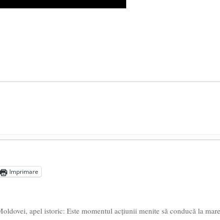
președintele Ucrainei, Volodymyr Zelensky
- 13 mai 2026
aprilie 2026
Imprimare
l poetului Octavian Goga, înlăturat din Iași
- 16 aprilie 2026
ldovei, apel istoric: Este momentul acțiunii menite să conducă la mar