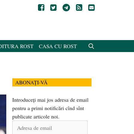
DITURA ROST
CASA CU ROST
ABONAȚI-VĂ
Introduceți mai jos adresa de email
pentru a primi notificări cînd sînt
publicate articole noi.
Adresa
de