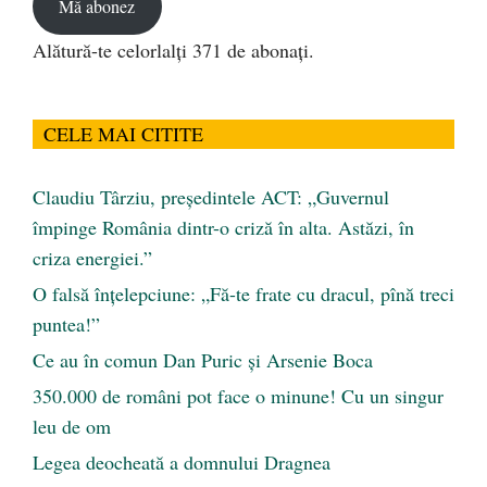
Mă abonez
Alătură-te celorlalți 371 de abonați.
CELE MAI CITITE
Claudiu Târziu, președintele ACT: „Guvernul
împinge România dintr-o criză în alta. Astăzi, în
criza energiei.”
O falsă înțelepciune: „Fă-te frate cu dracul, pînă treci
puntea!”
Ce au în comun Dan Puric şi Arsenie Boca
350.000 de români pot face o minune! Cu un singur
leu de om
Legea deocheată a domnului Dragnea