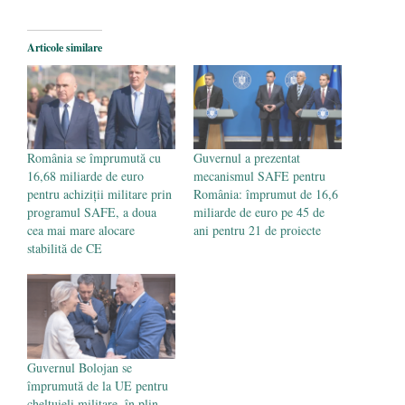
2026
Legea Vexler produce efecte. Bustul
Articole similare
poetului Octavian Goga, înlăturat din Iași
- 16 aprilie 2026
România se împrumută cu
Guvernul a prezentat
16,68 miliarde de euro
mecanismul SAFE pentru
pentru achiziții militare prin
România: împrumut de 16,6
programul SAFE, a doua
miliarde de euro pe 45 de
cea mai mare alocare
ani pentru 21 de proiecte
stabilită de CE
Guvernul Bolojan se
împrumută de la UE pentru
cheltuieli militare, în plin