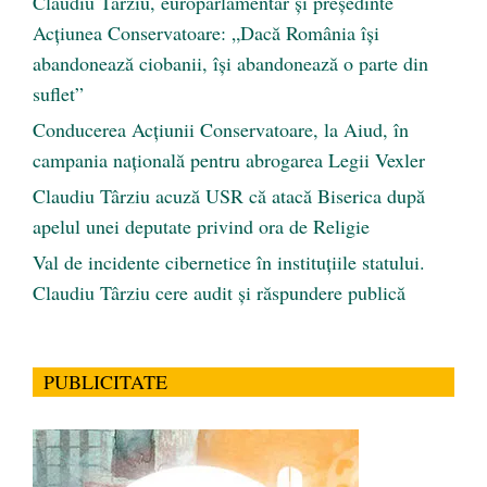
Claudiu Târziu, europarlamentar și președinte
Acțiunea Conservatoare: „Dacă România își
abandonează ciobanii, își abandonează o parte din
suflet”
Conducerea Acțiunii Conservatoare, la Aiud, în
campania națională pentru abrogarea Legii Vexler
Claudiu Târziu acuză USR că atacă Biserica după
apelul unei deputate privind ora de Religie
Val de incidente cibernetice în instituțiile statului.
Claudiu Târziu cere audit și răspundere publică
PUBLICITATE