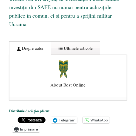
investiții din SAFE nu numai pentru achizițiile
publice în comun, ci și pentru a sprijini militar
Ucraina
Despre autor
Ultimele articole
About Rost Online
Dezvăluiri cutremurătoare despre
Distribuie dacă ți-a plăcut
președintele Ucrainei, Volodymyr
Telegram
WhatsApp
Zelensky
- 13 mai 2026
Imprimare
Statul care servește Națiunea
- 21 aprilie